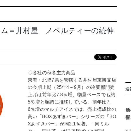
ーム＝井村屋 ノベルティーの続伸
◇各社の秋冬主力商品
東海・北陸7県を管轄する井村屋東海支店
の今期上期（25年4～9月）の冷菓部門売
速
上げは前年比7.8％増、物量ベースでも約
5％増と順調に推移している。前年比7.
6％増のマルチアイスでは、売上構成比の
活
高い「BOXあずきバー」シリーズの「BO
響
Xあずきバー」が同2.1％増、「同ミル
20