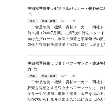
中部秋季特集：ゼネラルパッカー・牧野研二
2025.11.29
特集
機械・資材
◇食品包装・機械・資材メーカー・商社ト
前々期（24年7月期）に第7次中計をスター
向けたグローバル展開の加速と事業領域の拡
強化と課題解決型営業の実践に取り…続きを
中部秋季特集：ワタナベフーマック・渡邊将
力
2025.11.29
特集
機械・資材
◇食品包装・機械・資材メーカー・商社ト
販売を得意とするワタナベフーマックは、技
イサーや関連加工機器の開発・販売を進める
品が求められる食品加工の現場に応え…続き