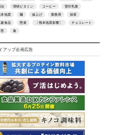
明治
理研ビタミン
コーヒー
雪印乳業
熊本地震
麺
値上げ
業務用
抹茶
三菱食品
惣菜
〔熊本地震影響〕
チョコレート
海苔
春
イアップ企画広告