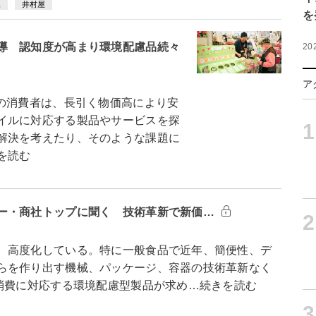
集
井村屋
を
導 認知度が高まり環境配慮品続々
20
ア
の消費者は、長引く物価高により安
イルに対応する製品やサービスを探
1
解決を考えたり、そのような課題に
を読む
ー・商社トップに聞く 技術革新で新価…
2
、高度化している。特に一般食品で近年、簡便性、デ
らを作り出す機械、パッケージ、容器の技術革新なく
ル消費に対応する環境配慮型製品が求め…続きを読む
3