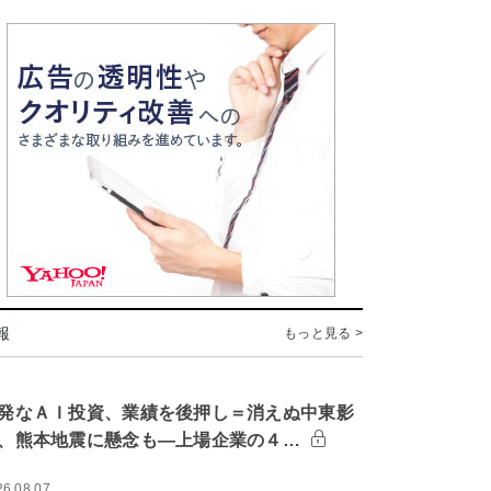
報
もっと見る >
発なＡＩ投資、業績を後押し＝消えぬ中東影
、熊本地震に懸念も―上場企業の４…
26.08.07