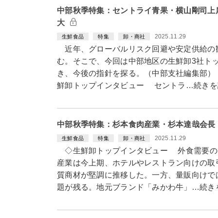
中部秋季特集：セントライ青果・横山剛司上
大
2025.11.29
生鮮食品
特集
卸・商社
近年、グローバルリスク回避や安定供給の
む。そこで、今回は中部地区の生鮮卸3社ト
き、今後の指針を探る。（中部支社
鮮卸トップインタビュー セントラ…続きを
中部秋季特集：杉本食肉産業・杉本達哉会長
2025.11.29
生鮮食品
特集
卸・商社
◇生鮮卸トップインタビュー 外食需要の
産業は今上期、ホテルやレストラン向けの取
質商材が堅調に推移した。一方、量販向けで
題が残る。地元ブランド「みかわ牛」…続き