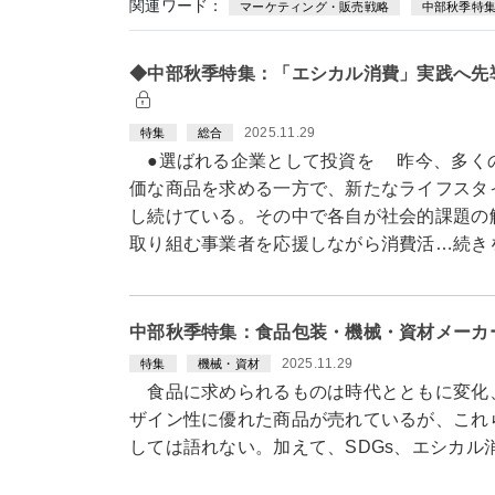
関連ワード：
マーケティング・販売戦略
中部秋季特
◆中部秋季特集：「エシカル消費」実践へ先
2025.11.29
特集
総合
●選ばれる企業として投資を 昨今、多く
価な商品を求める一方で、新たなライフスタ
し続けている。その中で各自が社会的課題の
取り組む事業者を応援しながら消費活…続き
中部秋季特集：食品包装・機械・資材メーカ
2025.11.29
特集
機械・資材
食品に求められるものは時代とともに変化
ザイン性に優れた商品が売れているが、これ
しては語れない。加えて、SDGs、エシカ