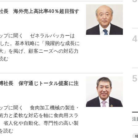
社長 海外売上高比率40％超目指す
ップに聞く ゼネラルパッカーは
4
トした。基本戦略に「飛躍的な成長に
大」を掲げ、顧客ニーズへの対応力
読む
5
博社長 保守通じトータル提案に注
ップに聞く 食肉加工機械の製造・
術力と柔軟な対応を軸に食肉用スラ
注
。省人化や自動化、専門性の高い製
を読む