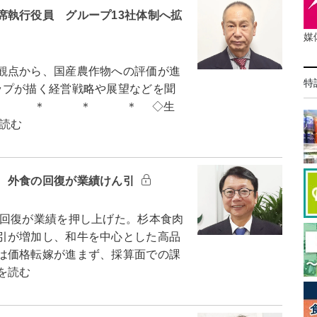
席執行役員 グループ13社体制へ拡
媒
観点から、国産農作物への評価が進
特
ップが描く経営戦略や展望などを聞
編集部） ＊ ＊ ＊ ◇生
読む
 外食の回復が業績けん引
回復が業績を押し上げた。杉本食肉
引が増加し、和牛を中心とした高品
は価格転嫁が進まず、採算面での課
を読む