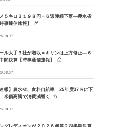
メ５キロ３１９８円＝６週連続下落―農水省
時事通信速報】
26.08.07
ール大手３社が増収＝キリンは上方修正―６
中間決算【時事通信速報】
26.08.07
速報】農水省、食料自給率 25年度37％に下
 米価高騰で消費減響く
26.08.07
ングレディオンが２０２６年第２四半期決算