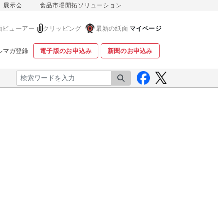
展示会
食品市場開拓ソリューション
面ビューアー
クリッピング
最新の紙面
マイページ
ルマガ登録
電子版のお申込み
新聞のお申込み
検索