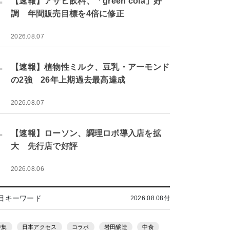
【速報】アサヒ飲料、「green cola」好
調 年間販売目標を4倍に修正
2026.08.07
.
【速報】植物性ミルク、豆乳・アーモンド
の2強 26年上期過去最高達成
2026.08.07
.
【速報】ローソン、調理ロボ導入店を拡
大 先行店で好評
2026.08.06
目キーワード
2026.08.08付
特集
日本アクセス
コラボ
岩田醸造
中食