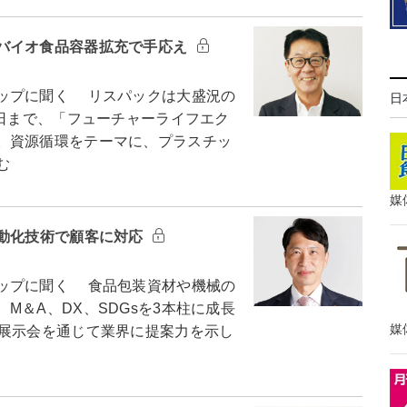
バイオ食品容器拡充で手応え
ップに聞く リスパックは大盛況の
日
3日まで、「フューチャーライフエク
。資源循環をテーマに、プラスチッ
む
媒
自動化技術で顧客に対応
ップに聞く 食品包装資材や機械の
M＆A、DX、SDGsを3本柱に成長
媒
た展示会を通じて業界に提案力を示し