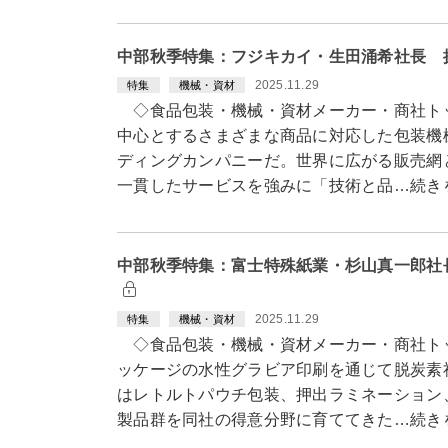
中部秋季特集：フジキカイ・生田涌希社長 
2025.11.29
特集
機械・資材
◇食品包装・機械・資材メーカー・商社ト
中心とするさまざまな商品に対応した包装機
ディングカンパニーだ。世界に広がる販売網
一貫したサービスを強みに「技術と品…続き
中部秋季特集：富士特殊紙業・杉山真一郎社
2025.11.29
特集
機械・資材
◇食品包装・機械・資材メーカー・商社ト
ッケージの水性グラビア印刷を通じて脱炭素
はレトルトパウチ包装、押出ラミネーション
製品群を同社の得意分野に育ててきた…続き