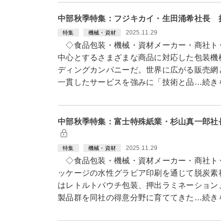
中部秋季特集：フジキカイ・生田涌希社長 
2025.11.29
特集
機械・資材
◇食品包装・機械・資材メーカー・商社ト
中心とするさまざまな商品に対応した包装機
ディングカンパニーだ。世界に広がる販売網
一貫したサービスを強みに「技術と品…続き
中部秋季特集：富士特殊紙業・杉山真一郎社
2025.11.29
特集
機械・資材
◇食品包装・機械・資材メーカー・商社ト
ッケージの水性グラビア印刷を通じて脱炭素
はレトルトパウチ包装、押出ラミネーション
製品群を同社の得意分野に育ててきた…続き