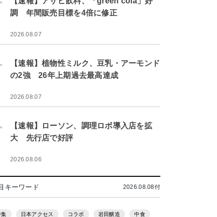
【速報】アサヒ飲料、「green cola」好
調 年間販売目標を4倍に修正
2026.08.07
.
【速報】植物性ミルク、豆乳・アーモンド
の2強 26年上期過去最高達成
2026.08.07
.
【速報】ローソン、調理ロボ導入店を拡
大 先行店で好評
2026.08.06
目キーワード
2026.08.08付
特集
日本アクセス
コラボ
岩田醸造
中食