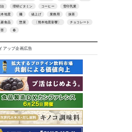
明治
理研ビタミン
コーヒー
雪印乳業
熊本地震
麺
値上げ
業務用
抹茶
三菱食品
惣菜
〔熊本地震影響〕
チョコレート
海苔
春
イアップ企画広告