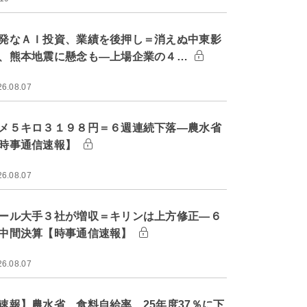
発なＡＩ投資、業績を後押し＝消えぬ中東影
、熊本地震に懸念も―上場企業の４…
26.08.07
メ５キロ３１９８円＝６週連続下落―農水省
時事通信速報】
26.08.07
ール大手３社が増収＝キリンは上方修正―６
中間決算【時事通信速報】
26.08.07
速報】農水省、食料自給率 25年度37％に下