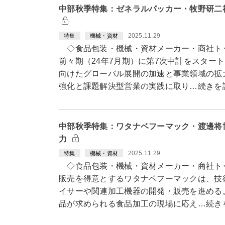
中部秋季特集：ゼネラルパッカー・牧野研二
2025.11.29
特集
機械・資材
◇食品包装・機械・資材メーカー・商社ト
前々期（24年7月期）に第7次中計をスター
向けたグローバル展開の加速と事業領域の拡
強化と課題解決型営業の実践に取り…続きを
中部秋季特集：ワタナベフーマック・渡邊将
力
2025.11.29
特集
機械・資材
◇食品包装・機械・資材メーカー・商社ト
販売を得意とするワタナベフーマックは、技
イサーや関連加工機器の開発・販売を進める
品が求められる食品加工の現場に応え…続き