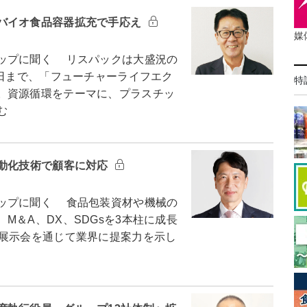
バイオ食品容器拡充で手応え
媒
ップに聞く リスパックは大盛況の
3日まで、「フューチャーライフエク
特
。資源循環をテーマに、プラスチッ
む
自動化技術で顧客に対応
ップに聞く 食品包装資材や機械の
M＆A、DX、SDGsを3本柱に成長
た展示会を通じて業界に提案力を示し