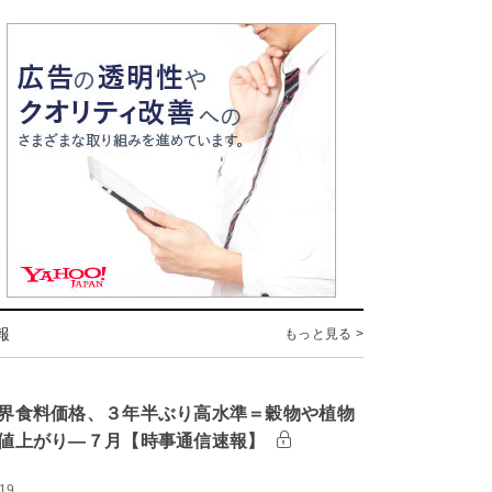
報
もっと見る >
界食料価格、３年半ぶり高水準＝穀物や植物
値上がり―７月【時事通信速報】
:19