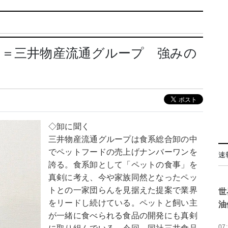
ド＝三井物産流通グループ 強みの
◇卸に聞く
三井物産流通グループは食系総合卸の中
でペットフードの売上げナンバーワンを
速
誇る。食系卸として「ペットの食事」を
真剣に考え、今や家族同然となったペッ
トとの一家団らんを見据えた提案で業界
世
をリードし続けている。ペットと飼い主
油
が一緒に食べられる食品の開発にも真剣
07