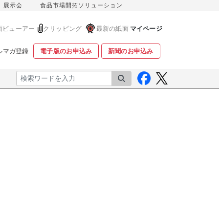
展示会
食品市場開拓ソリューション
面ビューアー
クリッピング
最新の紙面
マイページ
ルマガ登録
電子版のお申込み
新聞のお申込み
検索