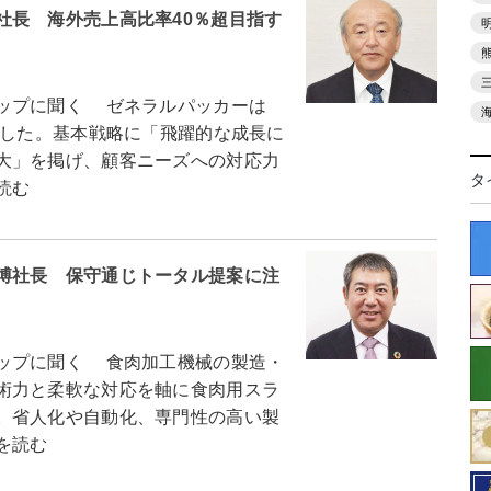
社長 海外売上高比率40％超目指す
ップに聞く ゼネラルパッカーは
トした。基本戦略に「飛躍的な成長に
大」を掲げ、顧客ニーズへの対応力
タ
読む
博社長 保守通じトータル提案に注
ップに聞く 食肉加工機械の製造・
術力と柔軟な対応を軸に食肉用スラ
。省人化や自動化、専門性の高い製
を読む