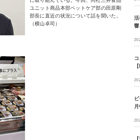
に取り組んでいる。今回、同社三井食品
ユニット商品本部ペットケア部の田原剛
部長に直近の状況について話を聞いた。
活
（横山卓司）
響
20
長
コ
【
20
ビ
月
20
【