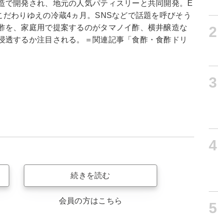
造で開発され、地元の人気パティスリーと共同開発。E
だわりゆえの冷蔵4ヵ月。SNSなどで話題を呼びそう
酢を、家庭用で提案するのがタマノイ酢、横井醸造な
2
浸透するか注目される。＝関連記事「食酢・食酢ドリ
3
4
続きを読む
会員の方はこちら
5