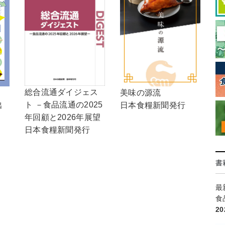
総合流通ダイジェス
！
美味の源流
ト －食品流通の2025
出
日本食糧新聞発行
年回顧と2026年展望
日本食糧新聞発行
書
最
食
2