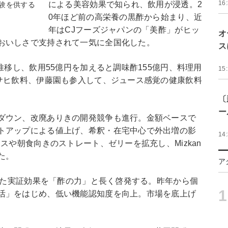
16
による美容効果で知られ、飲用が浸透。2
験を供する
0年ほど前の高栄養の黒酢から始まり、近
年はCJフーズジャパンの「美酢」がヒッ
オ
おいしさで支持されて一気に全国化した。
ス
推移し、飲用55億円を加えると調味酢155億円、料理用
15
アサヒ飲料、伊藤園も参入して、ジュース感覚の健康飲料
〔
ー
ダウン、改廃ありきの開発競争も進行。金額ベースで
トアップによる値上げ、希釈・在宅中心で外出増の影
14
スや朝食向きのストレート、ゼリーを拡充し、Mizkan
た。
ア
いった実証効果を「酢の力」と長く啓発する。昨年から個
1
活」をはじめ、低い機能認知度を向上。市場を底上げ