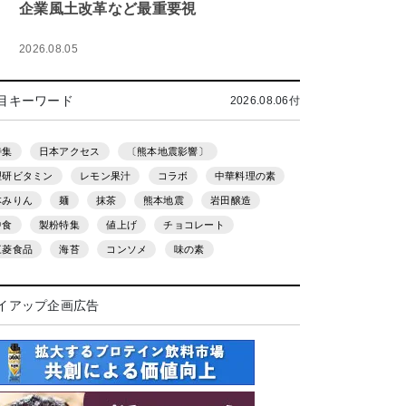
企業風土改革など最重要視
2026.08.05
目キーワード
2026.08.06付
特集
日本アクセス
〔熊本地震影響〕
理研ビタミン
レモン果汁
コラボ
中華料理の素
本みりん
麺
抹茶
熊本地震
岩田醸造
中食
製粉特集
値上げ
チョコレート
三菱食品
海苔
コンソメ
味の素
イアップ企画広告