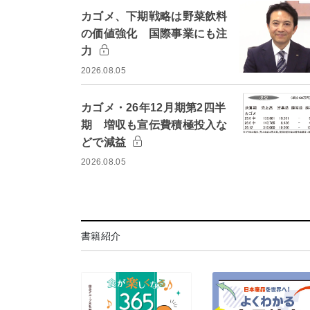
カゴメ、下期戦略は野菜飲料
の価値強化 国際事業にも注
力
2026.08.05
カゴメ・26年12月期第2四半
期 増収も宣伝費積極投入な
どで減益
2026.08.05
書籍紹介