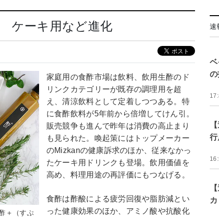
着 ケーキ用など進化
速
ベ
の
家庭用の食酢市場は飲料、飲用生酢のド
リンクカテゴリーが既存の調理用を超
17
え、清涼飲料として定着しつつある。特
に食酢飲料が5年前から倍増してけん引。
【
販売競争も進んで昨年は消費の高止まり
行
も見られた。喚起策にはトップメーカー
のMizkanの健康訴求のほか、従来なかっ
16
たケーキ用ドリンクも登場。飲用価値を
高め、料理用途の再評価にもつなげる。
【
食酢は酢酸による疲労回復や脂肪減とい
カ
った健康効果のほか、アミノ酸や抗酸化
酢＋（すぷ