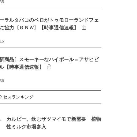
:35
ーラルタバコのベロがトゥモローランドフェ
に協力〔ＧＮＷ〕【時事通信速報】
:15
新商品〕スモーキーなハイボール＝アサヒビ
ル【時事通信速報】
:36
クセスランキング
.
カルビー、飲むサツマイモで新需要 植物
性ミルク市場参入