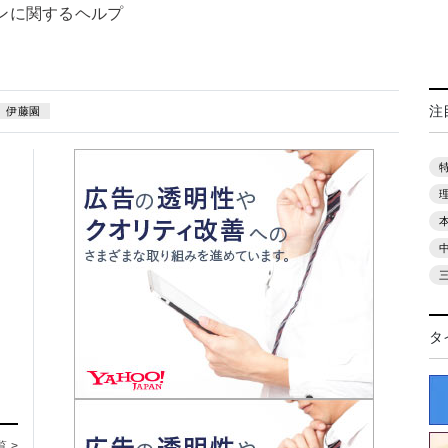
ンに関するヘルプ
注
伊藤園
タ
覧 >