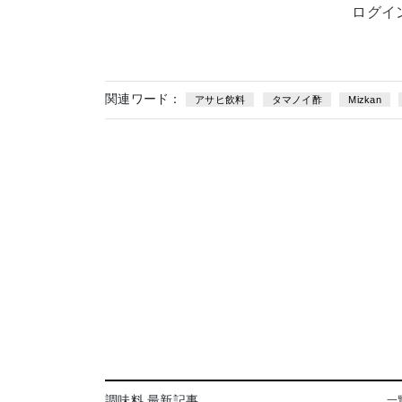
ログイ
関連ワード：
アサヒ飲料
タマノイ酢
Mizkan
調味料 最新記事
一