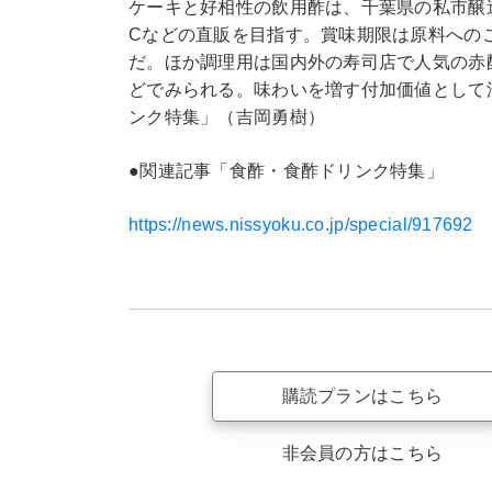
ケーキと好相性の飲用酢は、千葉県の私市醸
Cなどの直販を目指す。賞味期限は原料へのこ
だ。ほか調理用は国内外の寿司店で人気の赤
どでみられる。味わいを増す付加価値として
ンク特集」（吉岡勇樹）
●関連記事「食酢・食酢ドリンク特集」
https://news.nissyoku.co.jp/special/917692
購読プランはこちら
非会員の方はこちら