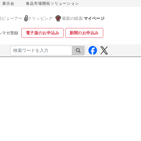
展示会
食品市場開拓ソリューション
面ビューアー
クリッピング
最新の紙面
マイページ
ルマガ登録
電子版のお申込み
新聞のお申込み
検索