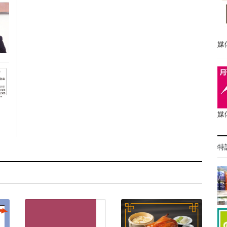
媒
媒
特