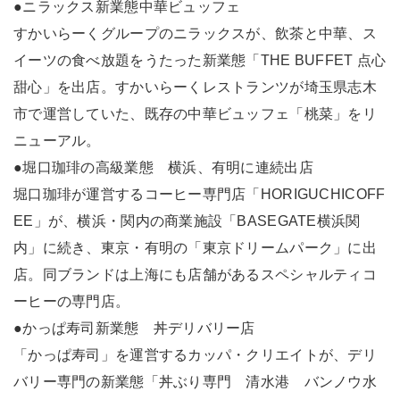
●ニラックス新業態中華ビュッフェ
すかいらーくグループのニラックスが、飲茶と中華、ス
イーツの食べ放題をうたった新業態「THE BUFFET 点心
甜心」を出店。すかいらーくレストランツが埼玉県志木
市で運営していた、既存の中華ビュッフェ「桃菜」をリ
ニューアル。
●堀口珈琲の高級業態 横浜、有明に連続出店
堀口珈琲が運営するコーヒー専門店「HORIGUCHICOFF
EE」が、横浜・関内の商業施設「BASEGATE横浜関
内」に続き、東京・有明の「東京ドリームパーク」に出
店。同ブランドは上海にも店舗があるスペシャルティコ
ーヒーの専門店。
●かっぱ寿司新業態 丼デリバリー店
「かっぱ寿司」を運営するカッパ・クリエイトが、デリ
バリー専門の新業態「丼ぶり専門 清水港 バンノウ水