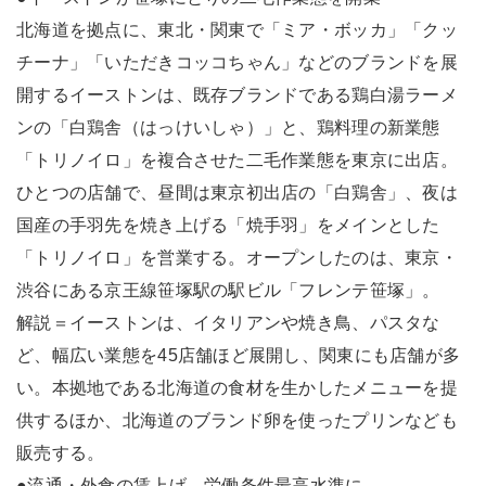
北海道を拠点に、東北・関東で「ミア・ボッカ」「クッ
チーナ」「いただきコッコちゃん」などのブランドを展
開するイーストンは、既存ブランドである鶏白湯ラーメ
ンの「白鶏舎（はっけいしゃ）」と、鶏料理の新業態
「トリノイロ」を複合させた二毛作業態を東京に出店。
ひとつの店舗で、昼間は東京初出店の「白鶏舎」、夜は
国産の手羽先を焼き上げる「焼手羽」をメインとした
「トリノイロ」を営業する。オープンしたのは、東京・
渋谷にある京王線笹塚駅の駅ビル「フレンテ笹塚」。
解説＝イーストンは、イタリアンや焼き鳥、パスタな
ど、幅広い業態を45店舗ほど展開し、関東にも店舗が多
い。本拠地である北海道の食材を生かしたメニューを提
供するほか、北海道のブランド卵を使ったプリンなども
販売する。
●流通・外食の賃上げ 労働条件最高水準に