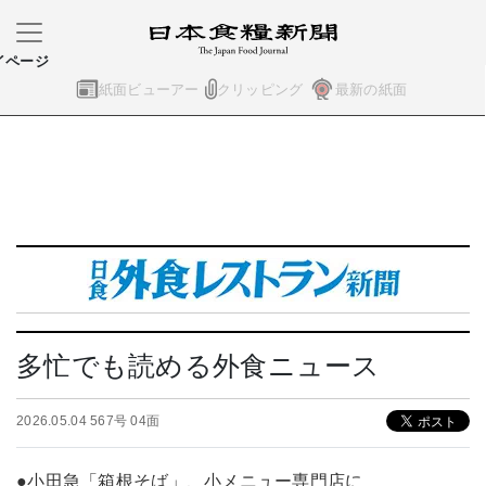
イページ
紙面ビューアー
クリッピング
最新の紙面
多忙でも読める外食ニュース
2026.05.04 567号 04面
●小田急「箱根そば」、小メニュー専門店に