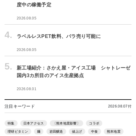
度中の稼働予定
2026.08.05
4.
ラベルレスPET飲料、バラ売り可能に
2026.08.05
5.
新工場紹介：さかえ屋・アイス工場 シャトレーゼ
国内3カ所目のアイス生産拠点
2026.08.01
注目キーワード
2026.08.07付
特集
日本アクセス
〔熊本地震影響〕
コラボ
理研ビタミン
麺
岩田醸造
値上げ
中食
熊本地震