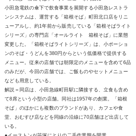
小田急電鉄の傘下で飲食事業を展開する小田急レストラ
ンシステムは、運営する「箱根そば」町田北口店をリニ
ューアルし、約1年前から販売している「箱根そばライト
シリーズ」の専門店「オールライト 箱根そば」に業態
変更した。「箱根そばライトシリーズ」は、小ポーショ
ンのそば・うどんを380円からという低価格で提供する
メニュー。従来の店舗では朝限定のメニューを含めて6品
のみだが、今回の店舗では、ご飯ものやセットメニュー
なども用意している。
解説＝同店は、小田急線町田駅に隣接する、立食も含め
て8席という小型の店舗。同社は1957年の創業。「箱根
そば」のほかにも複数のブランドがあり、カフェや食
堂、おむすび店などを同線の沿線に70店舗ほど出店して
いる。
●イーストンが笹塚にとりの二毛作業態を開業