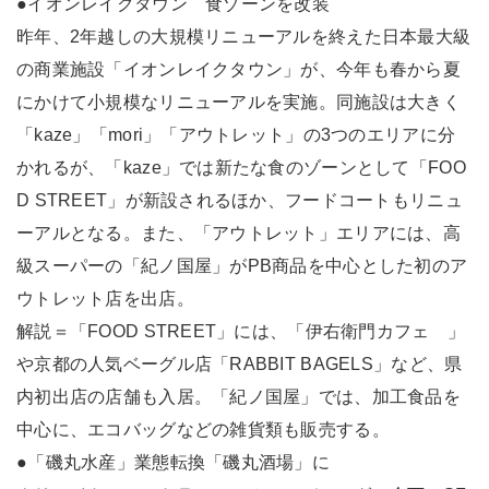
●イオンレイクタウン 食ゾーンを改装
昨年、2年越しの大規模リニューアルを終えた日本最大級
の商業施設「イオンレイクタウン」が、今年も春から夏
にかけて小規模なリニューアルを実施。同施設は大きく
「kaze」「mori」「アウトレット」の3つのエリアに分
かれるが、「kaze」では新たな食のゾーンとして「FOO
D STREET」が新設されるほか、フードコートもリニュ
ーアルとなる。また、「アウトレット」エリアには、高
級スーパーの「紀ノ国屋」がPB商品を中心とした初のア
ウトレット店を出店。
解説＝「FOOD STREET」には、「伊右衛門カフェ 」
や京都の人気ベーグル店「RABBIT BAGELS」など、県
内初出店の店舗も入居。「紀ノ国屋」では、加工食品を
中心に、エコバッグなどの雑貨類も販売する。
●「磯丸水産」業態転換「磯丸酒場」に