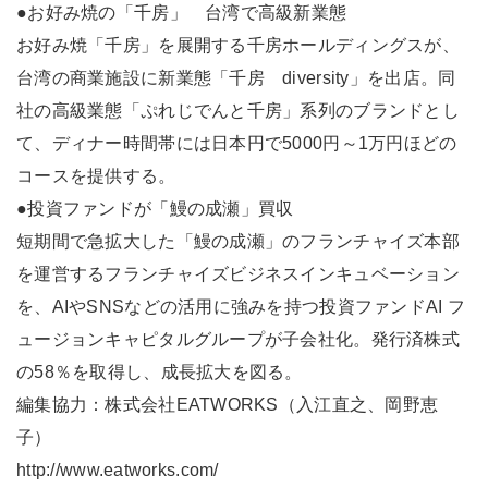
●お好み焼の「千房」 台湾で高級新業態
お好み焼「千房」を展開する千房ホールディングスが、
台湾の商業施設に新業態「千房 diversity」を出店。同
社の高級業態「ぷれじでんと千房」系列のブランドとし
て、ディナー時間帯には日本円で5000円～1万円ほどの
コースを提供する。
●投資ファンドが「鰻の成瀬」買収
短期間で急拡大した「鰻の成瀬」のフランチャイズ本部
を運営するフランチャイズビジネスインキュベーション
を、AIやSNSなどの活用に強みを持つ投資ファンドAI フ
ュージョンキャピタルグループが子会社化。発行済株式
の58％を取得し、成長拡大を図る。
編集協力：株式会社EATWORKS（入江直之、岡野恵
子）
http://www.eatworks.com/