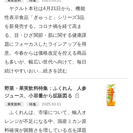
2025.03.31
果実飲料
特集
ヤクルト本社は4月21日から、機能
性表示食品「ぎゅっと」シリーズ3品
を新発売する。コロナ禍を経て高ま
る、目・ひざ関節・肌に関する健康課
題にフォーカスしたラインアップを用
意。今春からは価格改定を控える商品
も多いが、幅広い世代へ向けて、毎日
続けやすいおい…続きを読む
野菜・果実飲料特集：ふくれん 人参
ジュース、小容量から拡販図る
2025.03.31
果実飲料
特集
ふくれんは、市場について、輸入オ
レンジが不足になる中、国産ミカン原
料確保が困難さを増している点を課題