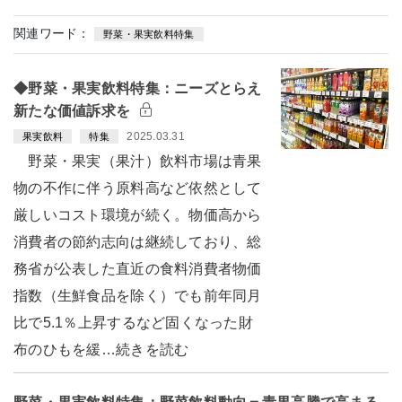
関連ワード：
野菜・果実飲料特集
◆野菜・果実飲料特集：ニーズとらえ
新たな価値訴求を
2025.03.31
果実飲料
特集
野菜・果実（果汁）飲料市場は青果
物の不作に伴う原料高など依然として
厳しいコスト環境が続く。物価高から
消費者の節約志向は継続しており、総
務省が公表した直近の食料消費者物価
指数（生鮮食品を除く）でも前年同月
比で5.1％上昇するなど固くなった財
布のひもを緩…続きを読む