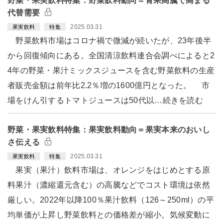
野菜・果実飲料特集：野菜飲料動向＝青果高騰で高まる
代替需要
2025.03.31
果実飲料
特集
野菜飲料市場はコロナ禍で微減が続いたが、23年後半
から回復傾向にある。全国清涼飲料連合会調べによると2
4年の野菜・果汁ミックスジュースを含む野菜飲料の生産
者販売金額は前年比2.2％増の1600億円となった。 市
場をけん引するトマトジュースは50代以…続きを読む
野菜・果実飲料特集：果実飲料動向＝果実本来のおいし
さ伝える
2025.03.31
果実飲料
特集
果実（果汁）飲料市場は、オレンジをはじめとする原
料果汁（濃縮還元含む）の高騰などでコスト環境は依然
厳しい。2022年以降100％果汁飲料（126～250ml）の平
均単価が上昇し野菜飲料との価格差が縮小。気候変動に