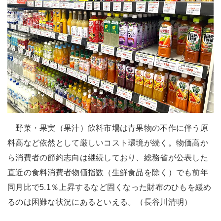
野菜・果実（果汁）飲料市場は青果物の不作に伴う原
料高など依然として厳しいコスト環境が続く。物価高か
ら消費者の節約志向は継続しており、総務省が公表した
直近の食料消費者物価指数（生鮮食品を除く）でも前年
同月比で5.1％上昇するなど固くなった財布のひもを緩め
るのは困難な状況にあるといえる。（長谷川清明）