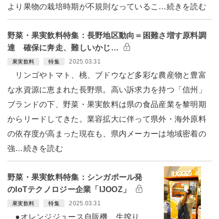
より果物の栽培時期が不規則なっているこ…続きを読む
野菜・果実飲料特集：長野地区動向＝困難さ増す原料調
達 確保に奔走、難しいかじ…
2025.03.31
果実飲料
特集
リンゴやトマト、桃、ブドウなど多彩な農産物と豊富
な水資源に恵まれた長野県。高い訴求力を持つ「信州」
ブランドの下、野菜・果実飲料は県の食品産業を黎明期
からリードしてきた。業容拡大に伴って県外・海外原料
の依存度が高まった現在も、県内メーカーは地域密着の
強…続きを読む
野菜・果実飲料特集：シンガポール発
のIoTテクノロジー企業「IJOOZ」
2025.03.31
果実飲料
特集
●オレンジジュース自販機 生搾り