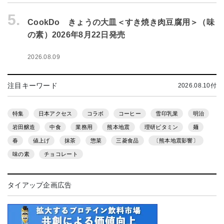
5.
CookDo きょうの大皿＜すき焼き肉豆腐用＞（味
の素）2026年8月22日発売
2026.08.09
注目キーワード
2026.08.10付
特集
日本アクセス
コラボ
コーヒー
雪印乳業
明治
岩田醸造
中食
業務用
熊本地震
理研ビタミン
麺
春
値上げ
抹茶
惣菜
三菱食品
〔熊本地震影響〕
味の素
チョコレート
タイアップ企画広告