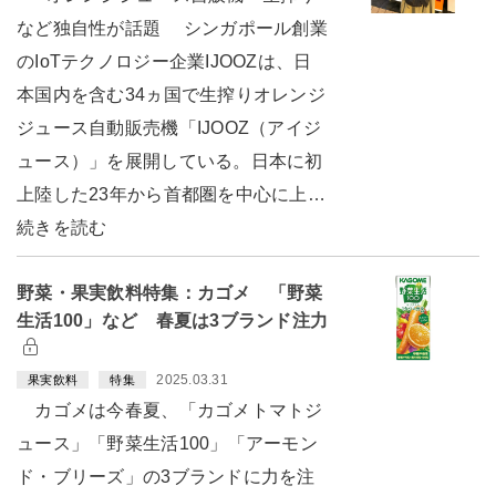
など独自性が話題 シンガポール創業
のIoTテクノロジー企業IJOOZは、日
本国内を含む34ヵ国で生搾りオレンジ
ジュース自動販売機「IJOOZ（アイジ
ュース）」を展開している。日本に初
上陸した23年から首都圏を中心に上…
続きを読む
野菜・果実飲料特集：カゴメ 「野菜
生活100」など 春夏は3ブランド注力
2025.03.31
果実飲料
特集
カゴメは今春夏、「カゴメトマトジ
ュース」「野菜生活100」「アーモン
ド・ブリーズ」の3ブランドに力を注