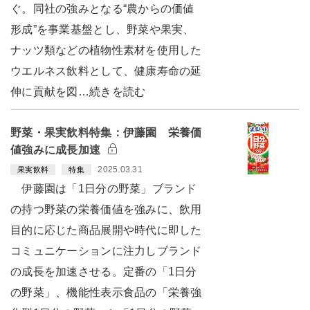
ぐ。同社の強みとなる“農からの価値
形成”を事業基盤とし、野菜や果実、
ナッツ類などの植物性素材を使用した
ウエルネス飲料として、健康寿命の延
伸に貢献を図…続きを読む
野菜・果実飲料特集：伊藤園 栄養価
値強みに成長加速
2025.03.31
果実飲料
特集
伊藤園は「1日分の野菜」ブランド
の持つ野菜の栄養価値を強みに、飲用
目的に応じた商品展開や時代に即した
コミュニケーションに注力しブランド
の成長を加速させる。定番の「1日分
の野菜」、機能性表示食品の「栄養強