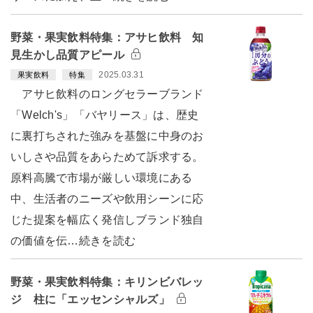
野菜・果実飲料特集：アサヒ飲料 知
見生かし品質アピール
2025.03.31
果実飲料
特集
アサヒ飲料のロングセラーブランド
「Welch's」「バヤリース」は、歴史
に裏打ちされた強みを基盤に中身のお
いしさや品質をあらためて訴求する。
原料高騰で市場が厳しい環境にある
中、生活者のニーズや飲用シーンに応
じた提案を幅広く発信しブランド独自
の価値を伝…続きを読む
野菜・果実飲料特集：キリンビバレッ
ジ 柱に「エッセンシャルズ」