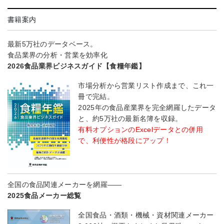
書籍案内
最新5万社のデータベース。
食品業界の分析・営業を効率化
2026食品業界ビジネスガイド【食糧年鑑】
市場分析から営業リスト作成まで、これ一
冊で完結。
2025年の食品産業界を完全網羅したデータ
と、約5万社の最新名簿を収録。
有料オプションのExcelデータとの併用
で、利便性が格段にアップ！
全国の食品関連メーカーを網羅――
2025食品メーカー総覧
全国食品・酒類・機械・資材関連メーカー