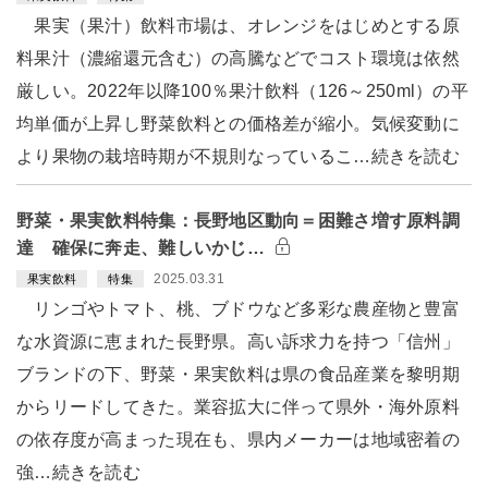
果実（果汁）飲料市場は、オレンジをはじめとする原
料果汁（濃縮還元含む）の高騰などでコスト環境は依然
厳しい。2022年以降100％果汁飲料（126～250ml）の平
均単価が上昇し野菜飲料との価格差が縮小。気候変動に
より果物の栽培時期が不規則なっているこ…続きを読む
野菜・果実飲料特集：長野地区動向＝困難さ増す原料調
達 確保に奔走、難しいかじ…
2025.03.31
果実飲料
特集
リンゴやトマト、桃、ブドウなど多彩な農産物と豊富
な水資源に恵まれた長野県。高い訴求力を持つ「信州」
ブランドの下、野菜・果実飲料は県の食品産業を黎明期
からリードしてきた。業容拡大に伴って県外・海外原料
の依存度が高まった現在も、県内メーカーは地域密着の
強…続きを読む