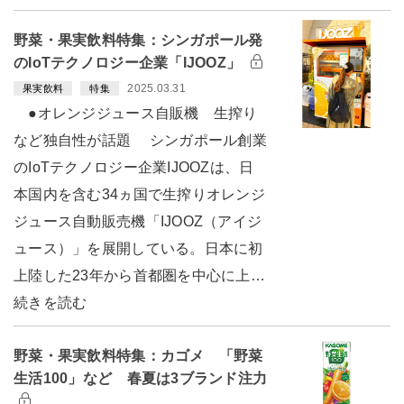
野菜・果実飲料特集：シンガポール発
のIoTテクノロジー企業「IJOOZ」
2025.03.31
果実飲料
特集
●オレンジジュース自販機 生搾り
など独自性が話題 シンガポール創業
のIoTテクノロジー企業IJOOZは、日
本国内を含む34ヵ国で生搾りオレンジ
ジュース自動販売機「IJOOZ（アイジ
ュース）」を展開している。日本に初
上陸した23年から首都圏を中心に上…
続きを読む
野菜・果実飲料特集：カゴメ 「野菜
生活100」など 春夏は3ブランド注力