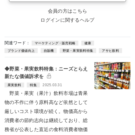
会員の方はこちら
ログインに関するヘルプ
関連ワード：
マーケティング・販売戦略
健康
ブランド価値向上
自販機
野菜・果実飲料特集
アサヒ飲料
◆野菜・果実飲料特集：ニーズとらえ
新たな価値訴求を
2025.03.31
果実飲料
特集
野菜・果実（果汁）飲料市場は青果
物の不作に伴う原料高など依然として
厳しいコスト環境が続く。物価高から
消費者の節約志向は継続しており、総
務省が公表した直近の食料消費者物価