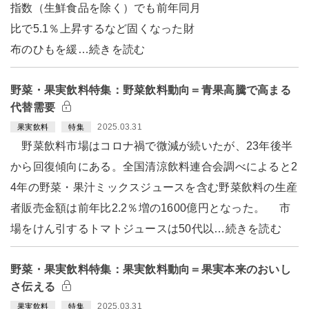
指数（生鮮食品を除く）でも前年同月
比で5.1％上昇するなど固くなった財
布のひもを緩…続きを読む
野菜・果実飲料特集：野菜飲料動向＝青果高騰で高まる
代替需要
2025.03.31
果実飲料
特集
野菜飲料市場はコロナ禍で微減が続いたが、23年後半
から回復傾向にある。全国清涼飲料連合会調べによると2
4年の野菜・果汁ミックスジュースを含む野菜飲料の生産
者販売金額は前年比2.2％増の1600億円となった。 市
場をけん引するトマトジュースは50代以…続きを読む
野菜・果実飲料特集：果実飲料動向＝果実本来のおいし
さ伝える
2025.03.31
果実飲料
特集