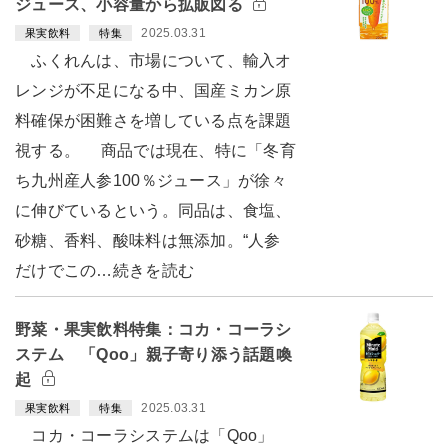
ジュース、小容量から拡販図る
2025.03.31
果実飲料
特集
ふくれんは、市場について、輸入オ
レンジが不足になる中、国産ミカン原
料確保が困難さを増している点を課題
視する。 商品では現在、特に「冬育
ち九州産人参100％ジュース」が徐々
に伸びているという。同品は、食塩、
砂糖、香料、酸味料は無添加。“人参
だけでこの…続きを読む
野菜・果実飲料特集：コカ・コーラシ
ステム 「Qoo」親子寄り添う話題喚
起
2025.03.31
果実飲料
特集
コカ・コーラシステムは「Qoo」