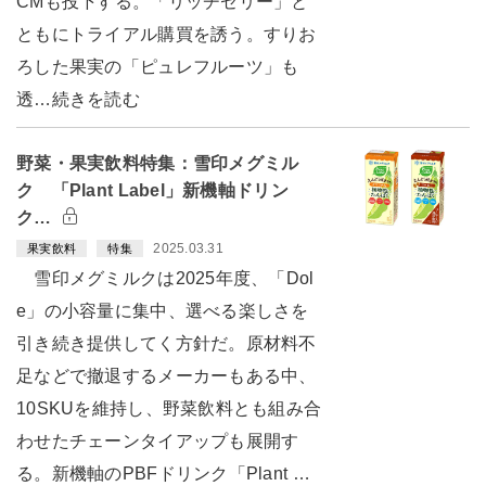
CMも投下する。「リッチゼリー」と
ともにトライアル購買を誘う。すりお
ろした果実の「ピュレフルーツ」も
透…続きを読む
野菜・果実飲料特集：雪印メグミル
ク 「Plant Label」新機軸ドリン
ク…
2025.03.31
果実飲料
特集
雪印メグミルクは2025年度、「Dol
e」の小容量に集中、選べる楽しさを
引き続き提供してく方針だ。原材料不
足などで撤退するメーカーもある中、
10SKUを維持し、野菜飲料とも組み合
わせたチェーンタイアップも展開す
る。新機軸のPBFドリンク「Plant …