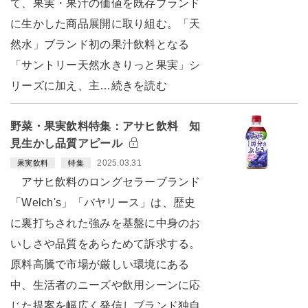
て、果実・果汁の価値を既存ブランド
に生かした商品展開に取り組む。「天
然水」ブランド初の果汁飲料となる
「サントリー天然水きりっと果実」シ
リーズに加え、主…続きを読む
野菜・果実飲料特集：アサヒ飲料 知
見生かし品質アピール
2025.03.31
果実飲料
特集
アサヒ飲料のロングセラーブランド
「Welch's」「バヤリース」は、歴史
に裏打ちされた強みを基盤に中身のお
いしさや品質をあらためて訴求する。
原料高騰で市場が厳しい環境にある
中、生活者のニーズや飲用シーンに応
じた提案を幅広く発信しブランド独自