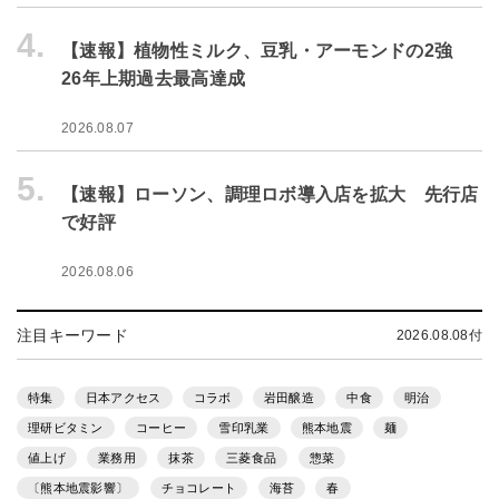
4.
【速報】植物性ミルク、豆乳・アーモンドの2強
26年上期過去最高達成
2026.08.07
5.
【速報】ローソン、調理ロボ導入店を拡大 先行店
で好評
2026.08.06
注目キーワード
2026.08.08付
特集
日本アクセス
コラボ
岩田醸造
中食
明治
理研ビタミン
コーヒー
雪印乳業
熊本地震
麺
値上げ
業務用
抹茶
三菱食品
惣菜
〔熊本地震影響〕
チョコレート
海苔
春