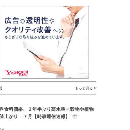
報
もっと見る >
界食料価格、３年半ぶり高水準＝穀物や植物
値上がり―７月【時事通信速報】
:19