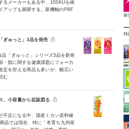
るメーカーもある中、10SKUを維
イアップも展開する。新機軸のPBF
媒
特
「ぎゅっと」3品を発売
食品「ぎゅっと」シリーズ3品を新発
節・肌に関する健康課題にフォーカ
改定を控える商品も多いが、幅広い
読む
ス、小容量から拡販図る
が不足になる中、国産ミカン原料確
商品では現在、特に「冬育ち九州産