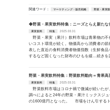
関連ワード：
マーケティング・販売戦略
野菜・果実
◆野菜・果実飲料特集：ニーズとらえ新たな
2025.03.31
果実飲料
特集
野菜・果実（果汁）飲料市場は青果物の不
いコスト環境が続く。物価高から消費者の節
表した直近の食料消費者物価指数（生鮮食品を
するなど固くなった財布のひもを緩…続きを
野菜・果実飲料特集：野菜飲料動向＝青果高
2025.03.31
果実飲料
特集
野菜飲料市場はコロナ禍で微減が続いたが、
調べによると24年の野菜・果汁ミックスジュ
の1600億円となった。 市場をけん引する