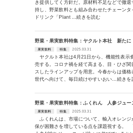
き提供してく方針だ。原材料不足などで撤退す
持し、野菜飲料とも組み合わせたチェーンタ
ドリンク「Plant …続きを読む
野菜・果実飲料特集：ヤクルト本社 新たに
2025.03.31
果実飲料
特集
ヤクルト本社は4月21日から、機能性表示
売する。コロナ禍を経て高まる、目・ひざ関
スしたラインアップを用意。今春からは価格
世代へ向けて、毎日続けやすいおい…続きを
野菜・果実飲料特集：ふくれん 人参ジュー
2025.03.31
果実飲料
特集
ふくれんは、市場について、輸入オレンジ
保が困難さを増している点を課題視する。 