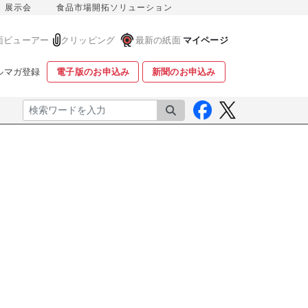
展示会
食品市場開拓ソリューション
面ビューアー
クリッピング
最新の紙面
マイページ
ルマガ登録
電子版のお申込み
新聞のお申込み
検索