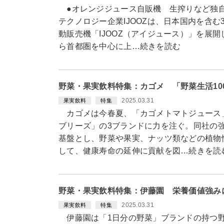
●オレンジジュース自販機 生搾りなど独自
テクノロジー企業IJOOZは、日本国内を含
動販売機「IJOOZ（アイジュース）」を展
ら首都圏を中心に上…続きを読む
野菜・果実飲料特集：カゴメ 「野菜生活10
2025.03.31
果実飲料
特集
カゴメは今春夏、「カゴメトマトジュース」
ブリーズ」の3ブランドに力を注ぐ。同社の強
基盤とし、野菜や果実、ナッツ類などの植物
して、健康寿命の延伸に貢献を図…続きを読
野菜・果実飲料特集：伊藤園 栄養価値強み
2025.03.31
果実飲料
特集
伊藤園は「1日分の野菜」ブランドの持つ野