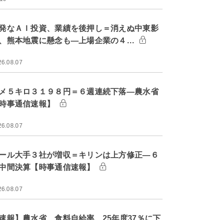
発なＡＩ投資、業績を後押し＝消えぬ中東影
、熊本地震に懸念も―上場企業の４…
26.08.07
メ５キロ３１９８円＝６週連続下落―農水省
時事通信速報】
26.08.07
ール大手３社が増収＝キリンは上方修正―６
中間決算【時事通信速報】
26.08.07
速報】農水省、食料自給率 25年度37％に下