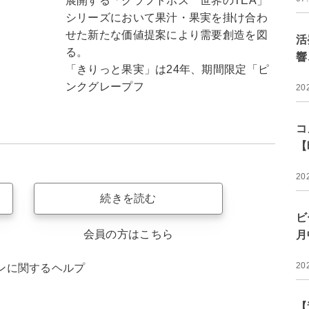
展開する「クラフトボス 世界のTEA」
シリーズにおいて果汁・果実を掛け合わ
せた新たな価値提案により需要創造を図
活
る。
響
「きりっと果実」は24年、期間限定「ピ
ンクグレープフ
20
コ
【
20
続きを読む
ビ
会員の方はこちら
月
20
ンに関するヘルプ
【