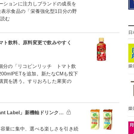
ーションに注力しブランドの成長を
性表示食品の「栄養強化型1日分の野
を読む
日
マト飲料、原料変更で飲みやすく
媒
0個分の「リコピンリッチ トマト飲
0mlPETを追加。新たなCMも投下
購買を誘う。すりおろした果実の
媒
t Label」新機軸ドリンク…
の小容量に集中、選べる楽しさを引き続