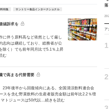
落
飲料特集
サントリー食品インターナショナル
20
価値訴求を
ア
作に伴う原料高など依然として厳し
約志向は継続しており、総務省が公
1
除く）でも前年同月比で5.1％上昇
読む
2
騰で高まる代替需要
23年後半から回復傾向にある。全国清涼飲料連合会
ースを含む野菜飲料の生産者販売金額は前年比2.2％増
トマトジュースは50代以…続きを読む
3