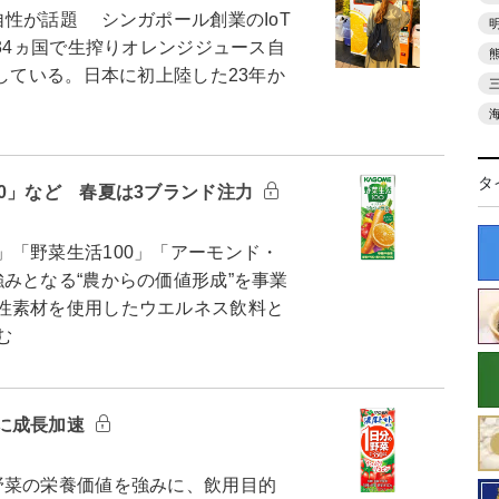
性が話題 シンガポール創業のIoT
む34ヵ国で生搾りオレンジジュース自
開している。日本に初上陸した23年か
タ
0」など 春夏は3ブランド注力
「野菜生活100」「アーモンド・
みとなる“農からの価値形成”を事業
性素材を使用したウエルネス飲料と
む
に成長加速
菜の栄養価値を強みに、飲用目的