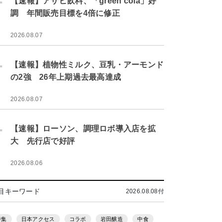
【速報】アサヒ飲料、「green cola」好
調 年間販売目標を4倍に修正
2026.08.07
.
【速報】植物性ミルク、豆乳・アーモンド
の2強 26年上期過去最高達成
2026.08.07
.
【速報】ローソン、調理ロボ導入店を拡
大 先行店で好評
2026.08.06
目キーワード
2026.08.08付
特集
日本アクセス
コラボ
岩田醸造
中食