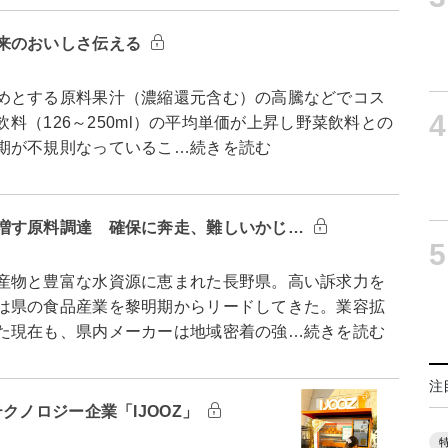
来のおいしさ伝える
めとする原料果汁（濃縮還元含む）の高騰などでコス
4
飲料（126～250ml）の平均単価が上昇し野菜飲料との
期が不規則なっているこ…続きを読む
増す原料調達 確保に奔走、難しいかじ…
5
産物と豊富な水資源に恵まれた長野県。高い訴求力を
は県の食品産業を黎明期からリードしてきた。業容拡
た現在も、県内メーカーは地域密着の強…続きを読む
注
クノロジー企業「IJOOZ」