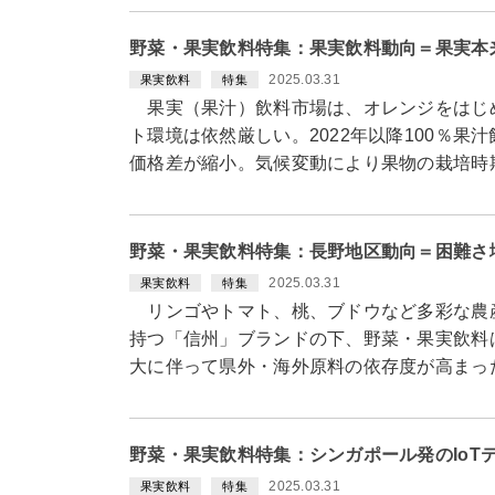
野菜・果実飲料特集：果実飲料動向＝果実本
2025.03.31
果実飲料
特集
果実（果汁）飲料市場は、オレンジをはじ
ト環境は依然厳しい。2022年以降100％果汁
価格差が縮小。気候変動により果物の栽培時
野菜・果実飲料特集：長野地区動向＝困難さ
2025.03.31
果実飲料
特集
リンゴやトマト、桃、ブドウなど多彩な農
持つ「信州」ブランドの下、野菜・果実飲料
大に伴って県外・海外原料の依存度が高まっ
野菜・果実飲料特集：シンガポール発のIoTテ
2025.03.31
果実飲料
特集