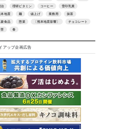
明治
理研ビタミン
コーヒー
雪印乳業
熊本地震
麺
値上げ
業務用
抹茶
三菱食品
惣菜
〔熊本地震影響〕
チョコレート
海苔
春
イアップ企画広告