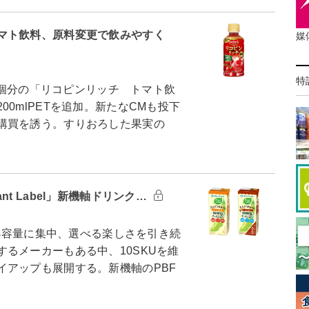
マト飲料、原料変更で飲みやすく
媒
特
0個分の「リコピンリッチ トマト飲
0mlPETを追加。新たなCMも投下
購買を誘う。すりおろした果実の
t Label」新機軸ドリンク…
の小容量に集中、選べる楽しさを引き続
るメーカーもある中、10SKUを維
イアップも展開する。新機軸のPBF