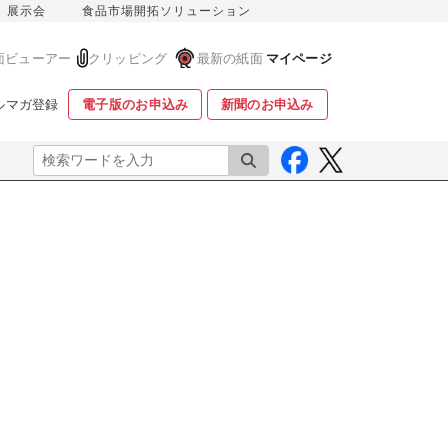
展示会
食品市場開拓ソリューション
面ビューアー
クリッピング
最新の紙面
マイページ
ルマガ登録
電子版のお申込み
新聞のお申込み
検索