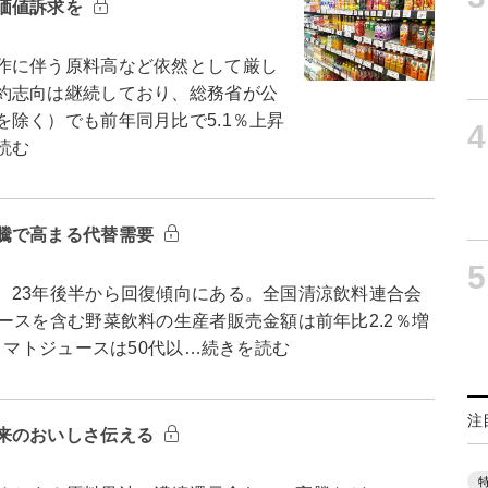
価値訴求を
作に伴う原料高など依然として厳し
約志向は継続しており、総務省が公
除く）でも前年同月比で5.1％上昇
4
読む
騰で高まる代替需要
5
23年後半から回復傾向にある。全国清涼飲料連合会
ースを含む野菜飲料の生産者販売金額は前年比2.2％増
トマトジュースは50代以…続きを読む
注
来のおいしさ伝える