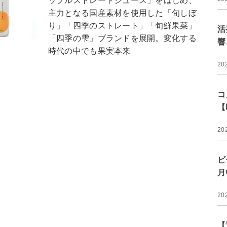
ップルストレートジュース」をはじめ、
主力となる国産素材を使用した「旬しぼ
り」「四季のストレート」「旬鮮果菜」
活
「四季の雫」ブランドを展開。変化する
響
時代の中でも果実本来
20
コ
【
20
ビ
月
20
【