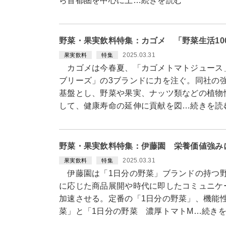
ら首都圏を中心に上…続きを読む
野菜・果実飲料特集：カゴメ 「野菜生活10
2025.03.31
果実飲料
特集
カゴメは今春夏、「カゴメトマトジュース」
ブリーズ」の3ブランドに力を注ぐ。同社の強
基盤とし、野菜や果実、ナッツ類などの植物
して、健康寿命の延伸に貢献を図…続きを読
野菜・果実飲料特集：伊藤園 栄養価値強み
2025.03.31
果実飲料
特集
伊藤園は「1日分の野菜」ブランドの持つ野
に応じた商品展開や時代に即したコミュニケ
加速させる。定番の「1日分の野菜」、機能
菜」と「1日分の野菜 濃厚トマトM…続き