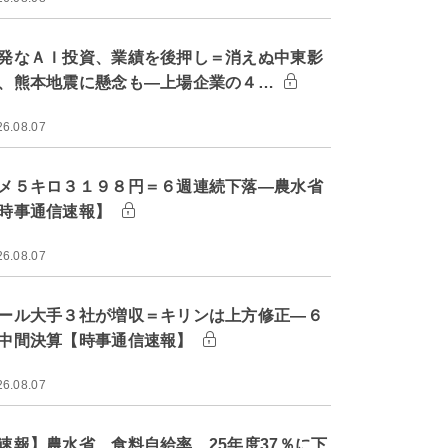
発なＡＩ投資、業績を後押し＝消えぬ中東影
、熊本地震に懸念も―上場企業の４…
26.08.07
メ５キロ３１９８円＝６週連続下落―農水省
時事通信速報】
26.08.07
ール大手３社が増収＝キリンは上方修正―６
中間決算【時事通信速報】
26.08.07
速報】農水省、食料自給率 25年度37％に下