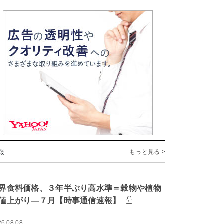
報
もっと見る >
界食料価格、３年半ぶり高水準＝穀物や植物
値上がり―７月【時事通信速報】
26.08.08