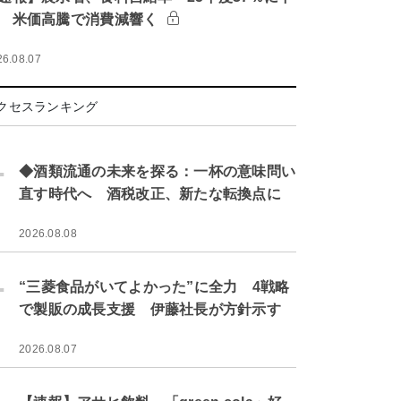
 米価高騰で消費減響く
26.08.07
クセスランキング
.
◆酒類流通の未来を探る：一杯の意味問い
直す時代へ 酒税改正、新たな転換点に
2026.08.08
.
“三菱食品がいてよかった”に全力 4戦略
で製販の成長支援 伊藤社長が方針示す
2026.08.07
.