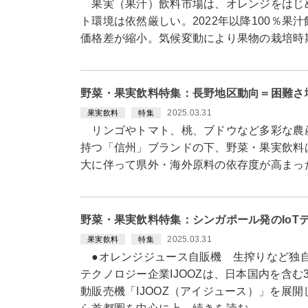
果実（果汁）飲料市場は、オレンジをはじ
ト環境は依然厳しい。2022年以降100％果汁
価格差が縮小。気候変動により果物の栽培時
野菜・果実飲料特集：長野地区動向＝困難さ
2025.03.31
果実飲料
特集
リンゴやトマト、桃、ブドウなど多彩な農
持つ「信州」ブランドの下、野菜・果実飲料
大に伴って県外・海外原料の依存度が高まっ
野菜・果実飲料特集：シンガポール発のIoTテ
2025.03.31
果実飲料
特集
●オレンジジュース自販機 生搾りなど独自
テクノロジー企業IJOOZは、日本国内を含
動販売機「IJOOZ（アイジュース）」を展