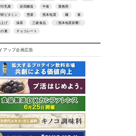
雪印乳業
岩田醸造
中食
業務用
理研ビタミン
惣菜
熊本地震
麺
春
値上げ
抹茶
三菱食品
〔熊本地震影響〕
味の素
チョコレート
イアップ企画広告