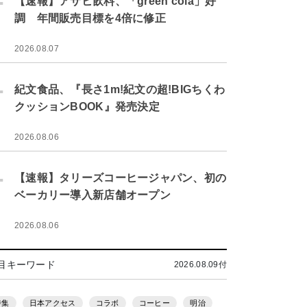
【速報】アサヒ飲料、「green cola」好
調 年間販売目標を4倍に修正
2026.08.07
.
紀文食品、『長さ1m!紀文の超!BIGちくわ
クッションBOOK』発売決定
2026.08.06
.
【速報】タリーズコーヒージャパン、初の
ベーカリー導入新店舗オープン
2026.08.06
目キーワード
2026.08.09付
特集
日本アクセス
コラボ
コーヒー
明治