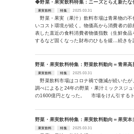
◆野菜・果実飲料特集：ニーズとらえ新たな
2025.03.31
果実飲料
特集
野菜・果実（果汁）飲料市場は青果物の不
いコスト環境が続く。物価高から消費者の節
表した直近の食料消費者物価指数（生鮮食品を
するなど固くなった財布のひもを緩…続きを
野菜・果実飲料特集：野菜飲料動向＝青果高
2025.03.31
果実飲料
特集
野菜飲料市場はコロナ禍で微減が続いたが、
調べによると24年の野菜・果汁ミックスジュ
の1600億円となった。 市場をけん引する
野菜・果実飲料特集：果実飲料動向＝果実本
2025.03.31
果実飲料
特集