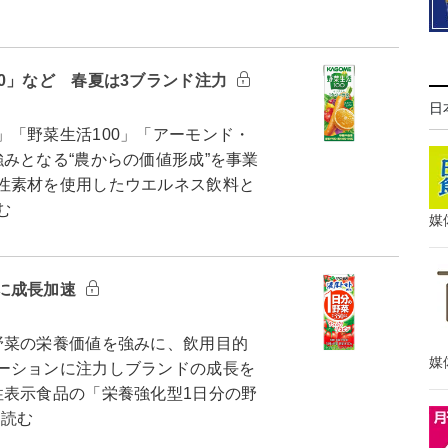
0」など 春夏は3ブランド注力
日
「野菜生活100」「アーモンド・
みとなる“農からの価値形成”を事業
性素材を使用したウエルネス飲料と
む
媒
に成長加速
菜の栄養価値を強みに、飲用目的
媒
ーションに注力しブランドの成長を
性表示食品の「栄養強化型1日分の野
を読む