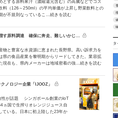
めとする原料果汁（濃縮還元含む）の高騰などでコス
飲料（126～250ml）の平均単価が上昇し野菜飲料との
期が不規則なっているこ…続きを読む
増す原料調達 確保に奔走、難しいかじ…
タ
産物と豊富な水資源に恵まれた長野県。高い訴求力を
は県の食品産業を黎明期からリードしてきた。業容拡
た現在も、県内メーカーは地域密着の強…続きを読む
クノロジー企業「IJOOZ」
性が話題 シンガポール創業のIoT
む34ヵ国で生搾りオレンジジュース自
開している。日本に初上陸した23年か