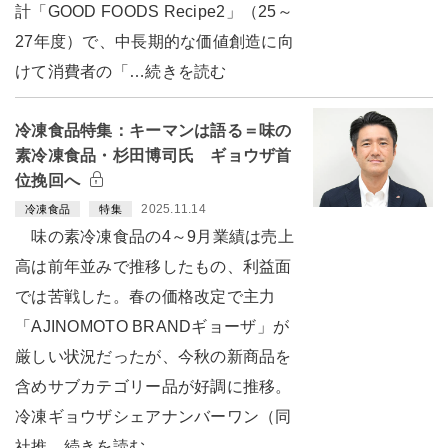
計「GOOD FOODS Recipe2」（25～
27年度）で、中長期的な価値創造に向
けて消費者の「…続きを読む
冷凍食品特集：キーマンは語る＝味の
素冷凍食品・杉田博司氏 ギョウザ首
位挽回へ
2025.11.14
冷凍食品
特集
味の素冷凍食品の4～9月業績は売上
高は前年並みで推移したもの、利益面
では苦戦した。春の価格改定で主力
「AJINOMOTO BRANDギョーザ」が
厳しい状況だったが、今秋の新商品を
含めサブカテゴリー品が好調に推移。
冷凍ギョウザシェアナンバーワン（同
社推…続きを読む