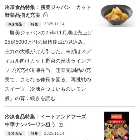
冷凍食品特集：勝美ジャパン カット
野菜品揃え充実
2025.11.14
冷凍食品
特集
勝美ジャパンの25年11月期は売上げ
25億5000万円の目標達成の見込み。
主力の大根がけん引した。来期はメデ
ィカル向けカット野菜の形状ラインア
ップ拡充や冷凍弁当、惣菜完調品の充
実で、さらなる伸長を図る。再挑戦の
スイーツ「冷凍さつまいものレモン
煮」の育…続きを読む
冷凍食品特集：イートアンドフーズ
中華ナンバーワン狙う
2025.11.14
冷凍食品
特集