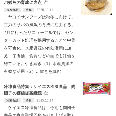
バ煮魚の育成に力点
2025.11.14
冷凍食品
特集
ヤヨイサンフーズは秋冬に向けて、
主力のサバの煮魚の育成に注力する。
7月に行ったリニューアルでは、セン
ターカット処理を採用することで中骨
を可食化。水産資源の有効活用に加
え、栄養価、食育などの面でも評価を
得ている。引き続き（1）水産資源の
有効な活用（2）…続きを読む
冷凍食品特集：ケイエス冷凍食品 肉
団子の価値提案継続
2025.11.14
冷凍食品
特集
ケイエス冷凍食品は、今期も肉団子
商品の食卓登場回数を引き上げる取り