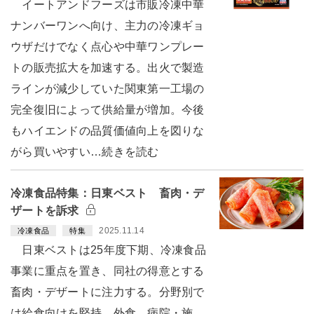
イートアンドフーズは市販冷凍中華
ナンバーワンへ向け、主力の冷凍ギョ
ウザだけでなく点心や中華ワンプレー
トの販売拡大を加速する。出火で製造
ラインが減少していた関東第一工場の
完全復旧によって供給量が増加。今後
もハイエンドの品質価値向上を図りな
がら買いやすい…続きを読む
冷凍食品特集：日東ベスト 畜肉・デ
ザートを訴求
2025.11.14
冷凍食品
特集
日東ベストは25年度下期、冷凍食品
事業に重点を置き、同社の得意とする
畜肉・デザートに注力する。分野別で
は給食向けを堅持。外食、病院・施