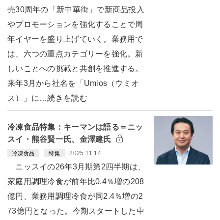
売30周年の「新中華街」で新商品投入
やプロモーションを強化することで周
年イヤーを盛り上げていく。業務用で
は、六つの重点カテゴリーを強化。新
しいことへの挑戦と共創を推進する。
来年3月から社名を「Umios（ウミオ
ス）」に…続きを読む
冷凍食品特集：キーマンは語る＝ニッ
スイ・熊谷賢一氏、金澤建氏
2025.11.14
冷凍食品
特集
ニッスイの26年3月期第2四半期は、
家庭用調理冷食が前年比0.4％増の208
億円、業務用調理冷食が同2.4％増の2
73億円となった。今期スタートした中