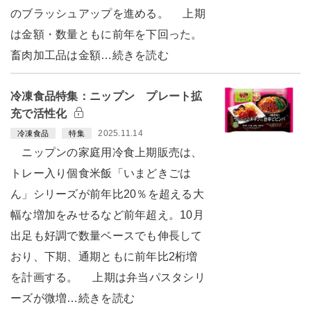
のブラッシュアップを進める。 上期
は金額・数量ともに前年を下回った。
畜肉加工品は金額…続きを読む
冷凍食品特集：ニップン プレート拡
充で活性化
2025.11.14
冷凍食品
特集
ニップンの家庭用冷食上期販売は、
トレー入り個食米飯「いまどきごは
ん」シリーズが前年比20％を超える大
幅な増加をみせるなど前年超え。10月
出足も好調で数量ベースでも伸長して
おり、下期、通期ともに前年比2桁増
を計画する。 上期は弁当パスタシリ
ーズが微増…続きを読む