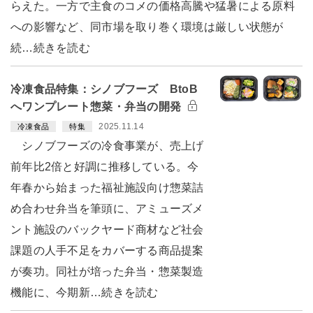
らえた。一方で主食のコメの価格高騰や猛暑による原料
への影響など、同市場を取り巻く環境は厳しい状態が
続…続きを読む
冷凍食品特集：シノブフーズ BtoB
へワンプレート惣菜・弁当の開発
2025.11.14
冷凍食品
特集
シノブフーズの冷食事業が、売上げ
前年比2倍と好調に推移している。今
年春から始まった福祉施設向け惣菜詰
め合わせ弁当を筆頭に、アミューズメ
ント施設のバックヤード商材など社会
課題の人手不足をカバーする商品提案
が奏功。同社が培った弁当・惣菜製造
機能に、今期新…続きを読む