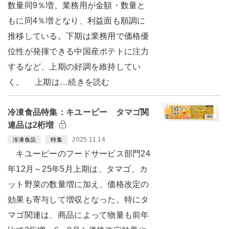
数量同9％増、業務用が金額・数量と
もに同4％増となり、利益面も順調に
推移している。下期は業務用で価格優
位性が発揮できる中国産ポテトに注力
するなど、上期の好調を維持してい
く。 上期は…続きを読む
冷凍食品特集：キユーピー タマゴ関
連品は2桁増
2025.11.14
冷凍食品
特集
キユーピーのフードサービス部門24
年12月～25年5月上期は、タマゴ、カ
ット野菜の数量増に加え、価格改定の
効果も寄与して増収となった。特にタ
マゴ関連は、商品によって物量も前年