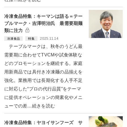
冷凍食品特集：キーマンは語る＝テー
ブルマーク・吉澤明治氏 最需要期麺
類に注力
2025.11.14
冷凍食品
特集
テーブルマークは、秋冬のうどん最
需要期に合わせてTVCMや試食体験な
どのプロモーションを継続する。家庭
用新商品では具付き冷凍麺の品揃えを
強化。業務用では長期化する人手不足
に対応した“プロの代行品質”をテーマ
に提供オペレーションの簡素化やメニ
ューでの差…続きを読む
冷凍食品特集：ヤヨイサンフーズ サ