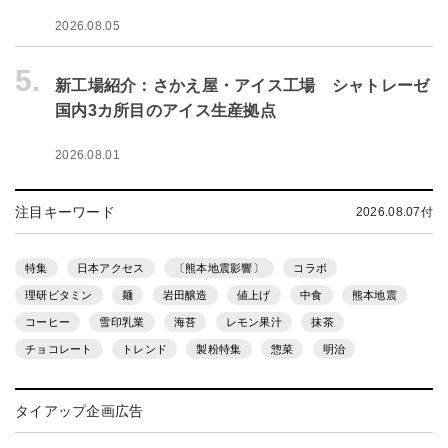
2026.08.05
5.
新工場紹介：さかえ屋・アイス工場 シャトレーゼ
国内3カ所目のアイス生産拠点
2026.08.01
注目キーワード
2026.08.07付
特集
日本アクセス
〔熊本地震影響〕
コラボ
理研ビタミン
麺
岩田醸造
値上げ
中食
熊本地震
コーヒー
雪印乳業
海苔
レモン果汁
抹茶
チョコレート
トレンド
製粉特集
惣菜
明治
タイアップ企画広告