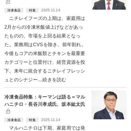
2025.11.14
冷凍食品
特集
ニチレイフーズの上期は、家庭用は
2月からの冷凍米飯値上げなどがあっ
たものの、市場を上回る結果となっ
た。業務用はCVSを除き、前年割れ。
今後もコアの米飯類とチキンを最重要
カテゴリーと位置付け、経営資源を投
下。来年に統合するニチレイフレッシ
ュとのシナジー…続きを読む
冷凍食品特集：キーマンは語る＝マル
ハニチロ・長谷川孝成氏、坂本紘太氏
2025.11.14
冷凍食品
特集
マルハニチロは下期、家庭用では発