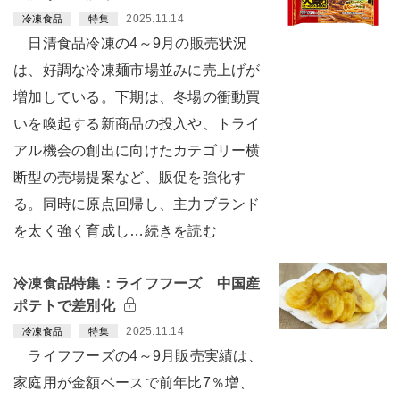
2025.11.14
冷凍食品
特集
日清食品冷凍の4～9月の販売状況
は、好調な冷凍麺市場並みに売上げが
増加している。下期は、冬場の衝動買
いを喚起する新商品の投入や、トライ
アル機会の創出に向けたカテゴリー横
断型の売場提案など、販促を強化す
る。同時に原点回帰し、主力ブランド
を太く強く育成し…続きを読む
冷凍食品特集：ライフフーズ 中国産
ポテトで差別化
2025.11.14
冷凍食品
特集
ライフフーズの4～9月販売実績は、
家庭用が金額ベースで前年比7％増、