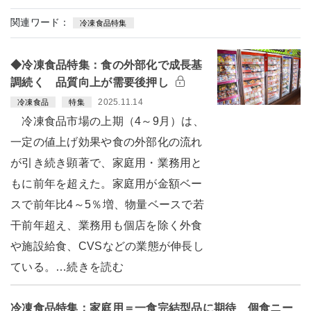
関連ワード：
冷凍食品特集
◆冷凍食品特集：食の外部化で成長基
調続く 品質向上が需要後押し
2025.11.14
冷凍食品
特集
冷凍食品市場の上期（4～9月）は、
一定の値上げ効果や食の外部化の流れ
が引き続き顕著で、家庭用・業務用と
もに前年を超えた。家庭用が金額ベー
スで前年比4～5％増、物量ベースで若
干前年超え、業務用も個店を除く外食
や施設給食、CVSなどの業態が伸長し
ている。…続きを読む
冷凍食品特集：家庭用＝一食完結型品に期待 個食ニー