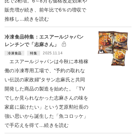
比で2桁増。6～8月も価格改定効果や
販売増が続き、前年比で6％の増収で
推移し…続きを読む
冷凍食品特集：エスアールジャパン
レンチンで「志麻さん」
2025.11.14
冷凍食品
特集
エスアールジャパンは今秋に本格稼
働の冷凍専用工場で、“予約の取れな
い伝説の家政婦”タサン志麻氏と共同
開発した商品の製造を始めた。「TV
でしか見られなかった志麻さんの味を
家庭に届けたい」という芝原勲社長の
強い思いから誕生した「魚コロッケ」
で手応えを得て…続きを読む