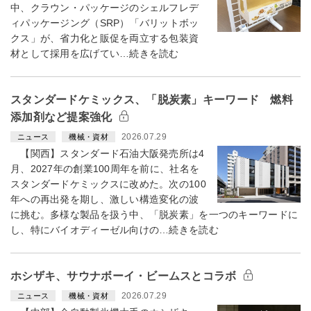
中、クラウン・パッケージのシェルフレデ
ィパッケージング（SRP）「バリットボッ
クス」が、省力化と販促を両立する包装資
材として採用を広げてい…続きを読む
スタンダードケミックス、「脱炭素」キーワード 燃料
添加剤など提案強化
2026.07.29
ニュース
機械・資材
【関西】スタンダード石油大阪発売所は4
月、2027年の創業100周年を前に、社名を
スタンダードケミックスに改めた。次の100
年への再出発を期し、激しい構造変化の波
に挑む。多様な製品を扱う中、「脱炭素」を一つのキーワードに
し、特にバイオディーゼル向けの…続きを読む
ホシザキ、サウナボーイ・ビームスとコラボ
2026.07.29
ニュース
機械・資材