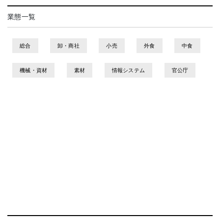
業態一覧
総合
卸・商社
小売
外食
中食
機械・資材
素材
情報システム
官公庁