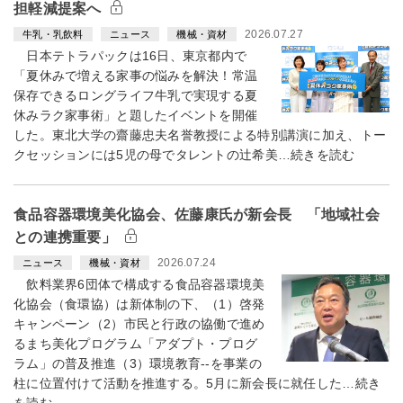
担軽減提案へ
2026.07.27
牛乳・乳飲料
ニュース
機械・資材
日本テトラパックは16日、東京都内で
「夏休みで増える家事の悩みを解決！常温
保存できるロングライフ牛乳で実現する夏
休みラク家事術」と題したイベントを開催
した。東北大学の齋藤忠夫名誉教授による特別講演に加え、トー
クセッションには5児の母でタレントの辻希美…続きを読む
食品容器環境美化協会、佐藤康氏が新会長 「地域社会
との連携重要」
2026.07.24
ニュース
機械・資材
飲料業界6団体で構成する食品容器環境美
化協会（食環協）は新体制の下、（1）啓発
キャンペーン（2）市民と行政の協働で進め
るまち美化プログラム「アダプト・プログ
ラム」の普及推進（3）環境教育--を事業の
柱に位置付けて活動を推進する。5月に新会長に就任した…続き