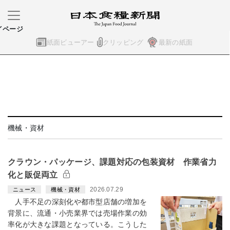
イページ
紙面ビューアー
クリッピング
最新の紙面
機械・資材
クラウン・パッケージ、課題対応の包装資材 作業省力
化と販促両立
2026.07.29
ニュース
機械・資材
人手不足の深刻化や都市型店舗の増加を
背景に、流通・小売業界では売場作業の効
率化が大きな課題となっている。こうした