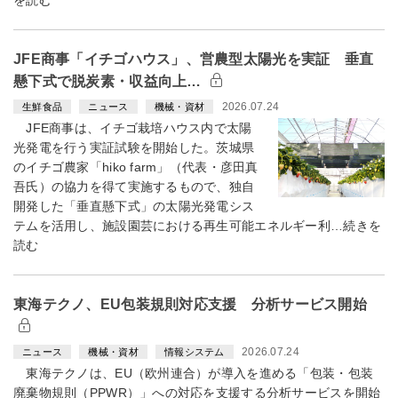
を読む
JFE商事「イチゴハウス」、営農型太陽光を実証 垂直
懸下式で脱炭素・収益向上…
2026.07.24
生鮮食品
ニュース
機械・資材
JFE商事は、イチゴ栽培ハウス内で太陽
光発電を行う実証試験を開始した。茨城県
のイチゴ農家「hiko farm」（代表・彦田真
吾氏）の協力を得て実施するもので、独自
開発した「垂直懸下式」の太陽光発電シス
テムを活用し、施設園芸における再生可能エネルギー利…続きを
読む
東海テクノ、EU包装規則対応支援 分析サービス開始
2026.07.24
ニュース
機械・資材
情報システム
東海テクノは、EU（欧州連合）が導入を進める「包装・包装
廃棄物規則（PPWR）」への対応を支援する分析サービスを開始