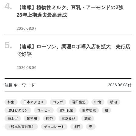
4.
【速報】植物性ミルク、豆乳・アーモンドの2強
26年上期過去最高達成
2026.08.07
5.
【速報】ローソン、調理ロボ導入店を拡大 先行店
で好評
2026.08.06
注目キーワード
2026.08.08付
特集
日本アクセス
コラボ
岩田醸造
中食
明治
理研ビタミン
コーヒー
雪印乳業
熊本地震
麺
値上げ
業務用
抹茶
三菱食品
惣菜
〔熊本地震影響〕
チョコレート
海苔
春