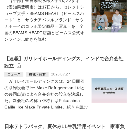
【中部】全自動製氷機大手のホシザキ
（愛知県豊明市）は17日から、セレクトシ
ョップ大手・BEAMS HEART（ビームスハ
ート）と、サウナアパレルブランド・サウ
ナボーイのコラボ限定商品＝写真＝を、全
国のBEAMS HEART店舗とビームス公式オ
ンライン…続きを読む
【速報】ガリレイホールディングス、インドで合弁会社
設立
2026.07.27
ニュース
機械・資材
ガリレイホールディングスは、24日開催
の取締役会でIce Make Refrigeration Ltdと
の共同出資による合弁会社の設立を決議し
た。新会社の名称（仮称）はFukushima
Galilei Ice Make Private Limite…続きを読む
日本テトラパック、夏休みLL牛乳活用イベント 家事負