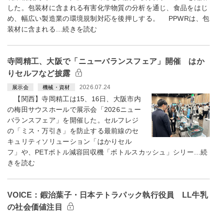
した。包装材に含まれる有害化学物質の分析を通じ、食品をはじ
め、幅広い製造業の環境規制対応を後押しする。 PPWRは、包
装材に含まれる…続きを読む
寺岡精工、大阪で「ニューバランスフェア」開催 はか
りセルフなど披露
2026.07.24
展示会
機械・資材
【関西】寺岡精工は15、16日、大阪市内
の梅田サウスホールで展示会「2026ニュー
バランスフェア」を開催した。セルフレジ
の「ミス・万引き」を防止する最前線のセ
キュリティソリューション「はかりセル
フ」や、PETボトル減容回収機「ボトルスカッシュ」シリー…続
きを読む
VOICE：鍜治葉子・日本テトラパック執行役員 LL牛乳
の社会価値注目