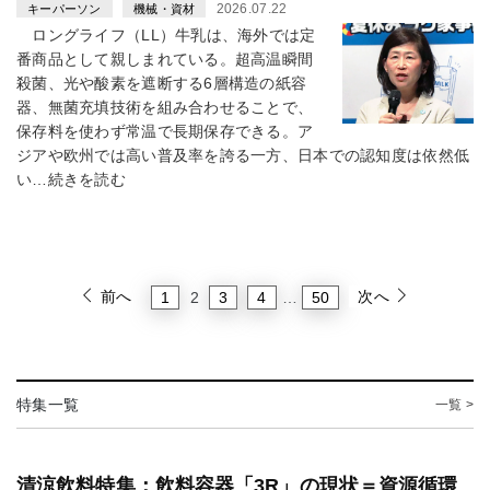
2026.07.22
キーパーソン
機械・資材
ロングライフ（LL）牛乳は、海外では定
番商品として親しまれている。超高温瞬間
殺菌、光や酸素を遮断する6層構造の紙容
器、無菌充填技術を組み合わせることで、
保存料を使わず常温で長期保存できる。ア
ジアや欧州では高い普及率を誇る一方、日本での認知度は依然低
い…続きを読む
前へ
次へ
1
3
4
50
2
…
特集一覧
一覧 >
清涼飲料特集：飲料容器「3R」の現状＝資源循環