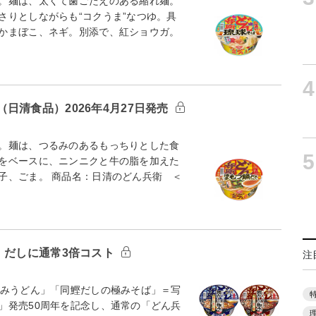
。麺は、太くて歯ごたえのある縮れ麺。
さりとしながらも“コクうま”なつゆ。具
かまぼこ、ネギ。別添で、紅ショウガ。
4
日清食品）2026年4月27日発売
。麺は、つるみのあるもっちりとした食
5
をベースに、ニンニクと牛の脂を加えた
子、ごま。 商品名：日清のどん兵衛 ＜
 だしに通常3倍コスト
注
みうどん」「同鰹だしの極みそば」＝写
」発売50周年を記念し、通常の「どん兵