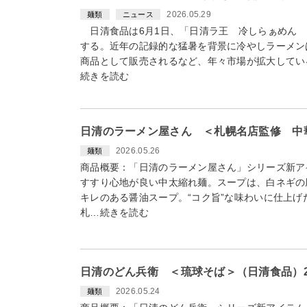
2026.05.29
麺類
ニュース
日清食品は6月1日、「日清ラ王 冷しらぁめん 
する。近年の記録的な猛暑を背景に冷やしラーメン
商品として販売されるなど、年々市場が拡大している
続きを読む
日清のラーメン屋さん ＜札幌名店監修 中華
2026.05.26
麺類
商品概要：「日清のラーメン屋さん」シリーズ新ア
すすり心地が良い中太縮れ麺。スープは、白ネギの
キレのある醤油スープ。“コク旨”な味わいに仕上げ
札…続きを読む
日清のどん兵衛 ＜琉球そば＞（日清食品）20
2026.05.24
麺類