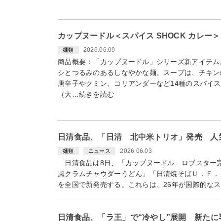
カップヌードル＜スパイス SHOCK カレー＞
2026.06.09
麺類
商品概要：「カップヌードル」シリーズ新アイテム
シとつるみのあるしなやかな麺。スープは、チキン
唐辛子やクミン、コリアンダーなど14種のスパイ
（大…続きを読む
日清食品、「日清 北中米トリオ」発売 人
2026.06.03
麺類
ニュース
日清食品は8日、「カップヌードル ロブスター
風クラムチャウダーうどん」「日清焼そばＵ．Ｆ．
を全国で新発売する。これらは、26年が国際的な
日清食品、「ラ王」で“冷やし”展開 新た