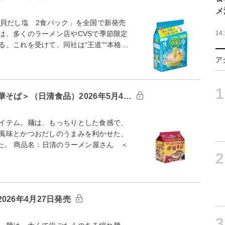
メ
貝だし塩 2食パック」を全国で新発売
は、多くのラーメン店やCVSで季節限定
14
。これを受けて、同社は“王道”“本格…
ア
1
そば＞（日清食品）2026年5月4…
イテム。麺は、もっちりとした食感で、
風味とかつおだしのうまみを利かせた、
た。 商品名：日清のラーメン屋さん ＜
2
26年4月27日発売
3