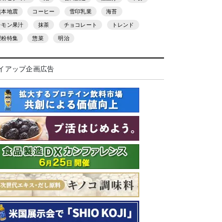
熊本地震
コーヒー
雪印乳業
海苔
レモン果汁
抹茶
チョコレート
トレンド
製粉特集
惣菜
明治
イアップ企画広告