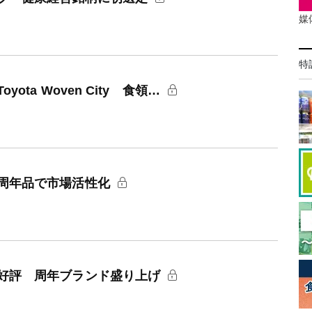
媒
特
ta Woven City 食領…
周年品で市場活性化
好評 周年ブランド盛り上げ