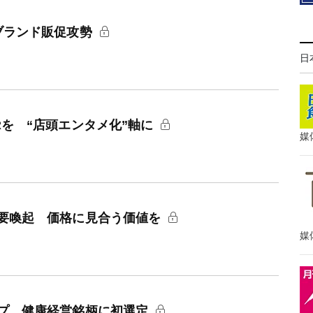
ブランド販促攻勢
日
を “店頭エンタメ化”軸に
媒
要喚起 価格に見合う価値を
媒
プ 健康経営銘柄に初選定