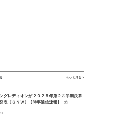
報
もっと見る >
ングレディオンが２０２６年第２四半期決算
発表〔ＧＮＷ〕【時事通信速報】
:49