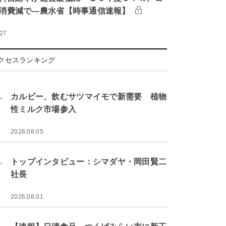
消費減で―農水省【時事通信速報】
:27
クセスランキング
.
カルビー、飲むサツマイモで新需要 植物
性ミルク市場参入
2026.08.05
.
トップインタビュー：シマダヤ・岡田賢二
社長
2026.08.01
.