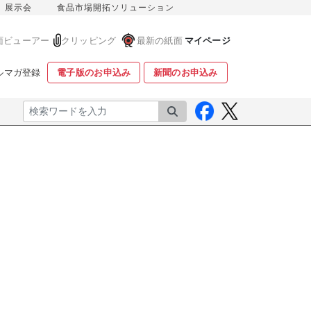
展示会
食品市場開拓ソリューション
面ビューアー
クリッピング
最新の紙面
マイページ
ルマガ登録
電子版のお申込み
新聞のお申込み
検索