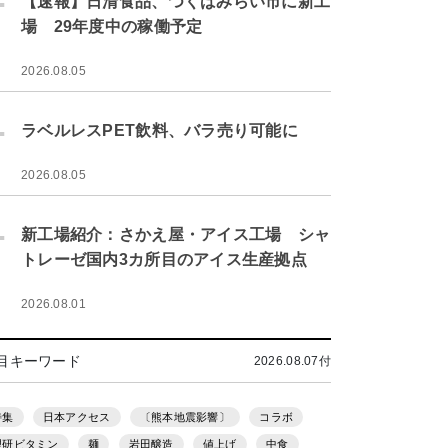
【速報】日清食品、つくばみらい市に新工
場 29年度中の稼働予定
2026.08.05
.
ラベルレスPET飲料、バラ売り可能に
2026.08.05
.
新工場紹介：さかえ屋・アイス工場 シャ
トレーゼ国内3カ所目のアイス生産拠点
2026.08.01
目キーワード
2026.08.07付
特集
日本アクセス
〔熊本地震影響〕
コラボ
理研ビタミン
麺
岩田醸造
値上げ
中食