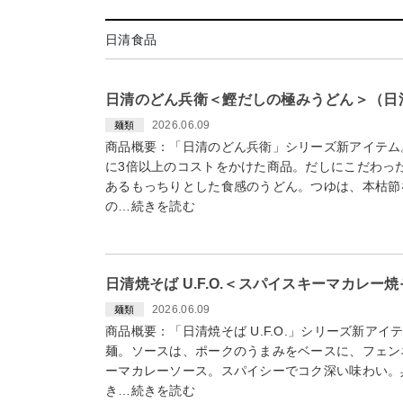
日清食品
日清のどん兵衛＜鰹だしの極みうどん＞（日清食
2026.06.09
麺類
商品概要：「日清のどん兵衛」シリーズ新アイテム
に3倍以上のコストをかけた商品。だしにこだわっ
あるもっちりとした食感のうどん。つゆは、本枯節
の…続きを読む
日清焼そば U.F.O.＜スパイスキーマカレー
2026.06.09
麺類
商品概要：「日清焼そば U.F.O.」シリーズ新ア
麺。ソースは、ポークのうまみをベースに、フェン
ーマカレーソース。スパイシーでコク深い味わい。
き…続きを読む