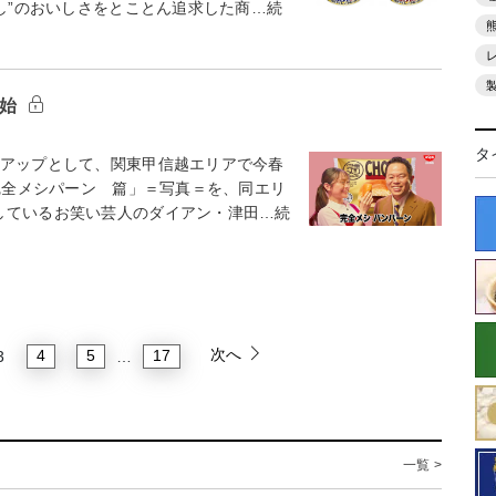
だし”のおいしさをとことん追求した商…続
開始
タ
アップとして、関東甲信越エリアで今春
「完全メシパーン 篇」＝写真＝を、同エリ
しているお笑い芸人のダイアン・津田…続
次へ
4
5
17
3
…
一覧 >