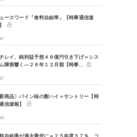
ュースワード「食料自給率」【時事通信速
】
:47
チレイ、純利益予想４８億円引き下げ＝シス
ム障害響く―２６年１２月期【時事…
:17
新商品〕パイン味の酎ハイ＝サントリー【時
通信速報】
:10
料自給率が過去最低に＝２５年度３７％、コ