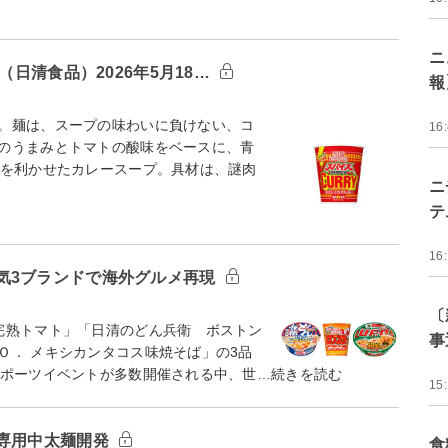
ニ
（日清食品）2026年5月18…
報
。麺は、スープの味わいに負けない、コ
16
のうまみとトマトの酸味をベースに、青
スを利かせたカレースープ。具材は、謎肉
ニ
テ
16
気3ブランドで海外グルメ再現
〔
完熟トマト」「日清のどん兵衛 ボストン
事
Ｏ． メキシカンタコス味焼そば」の3品
スポーツイベントが多数開催される中、世…続きを読む
15
に専用中太麺開発
食