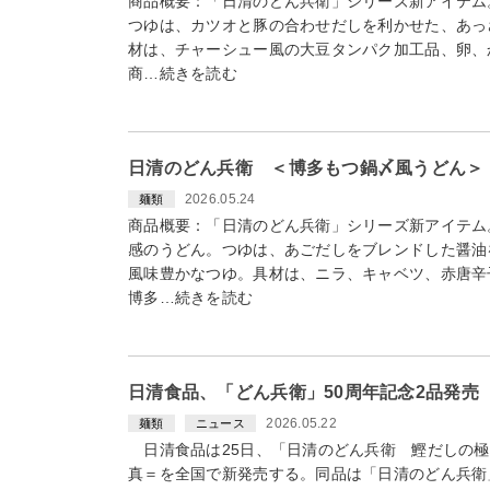
商品概要：「日清のどん兵衛」シリーズ新アイテム
つゆは、カツオと豚の合わせだしを利かせた、あっ
材は、チャーシュー風の大豆タンパク加工品、卵、
商…続きを読む
日清のどん兵衛 ＜博多もつ鍋〆風うどん＞（
2026.05.24
麺類
商品概要：「日清のどん兵衛」シリーズ新アイテム
感のうどん。つゆは、あごだしをブレンドした醤油
風味豊かなつゆ。具材は、ニラ、キャベツ、赤唐辛
博多…続きを読む
日清食品、「どん兵衛」50周年記念2品発売
2026.05.22
麺類
ニュース
日清食品は25日、「日清のどん兵衛 鰹だしの極
真＝を全国で新発売する。同品は「日清のどん兵衛