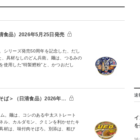
品）2026年5月25日発売
。シリーズ発売50周年を記念した、だし
た、具材なしのどん兵衛。麺は、つるみの
を使用した“特製鰹粉”と、かつおだし
速
焼そば＞（日清食品）2026年…
イテム。麺は、コシのある中太ストレート
イ
ネル、カルダモン、クミンを利かせたキ
を
具材は、味付肉そぼろ。別添は、粗び
16