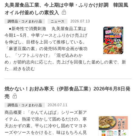
丸美屋食品工業、今上期は中華・ふりかけ好調 韓国風
オイル付釜めしの素投入
2026.07.13
調理品・コメまわり品
ニュース
●新奇性で消費刺激 丸美屋食品工業は
今期1～5月、中華ソースとふりかけ売上げ
を伸ばし、目標を上回って推移している。
「麻婆豆腐の素」の発売55周年企画が奏功
し、「ソフトふりかけ」「混ぜ込みわか
め」が節約志向に応じた。売上げを回復した釜めしの素で、新
た…続きを読む
焼かない！お好み寒天（伊那食品工業）2026年6月8日発
売
2026.07.11
調理品・コメまわり品
商品概要：「かんてんぱぱ」シリーズ新ア
イテム。熱湯で溶かして固めるだけの、寒
天おかずの素。平らに冷やし固めてマヨネ
ーズやソースをかけると、味はもちろん見