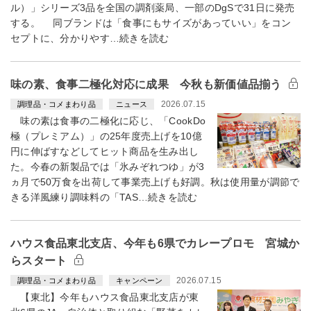
ル）」シリーズ3品を全国の調剤薬局、一部のDgSで31日に発売
する。 同ブランドは「食事にもサイズがあっていい」をコン
セプトに、分かりやす…続きを読む
味の素、食事二極化対応に成果 今秋も新価値品揃う
2026.07.15
調理品・コメまわり品
ニュース
味の素は食事の二極化に応じ、「CookDo
極（プレミアム）」の25年度売上げを10億
円に伸ばすなどしてヒット商品を生み出し
た。今春の新製品では「氷みぞれつゆ」が3
ヵ月で50万食を出荷して事業売上げも好調。秋は使用量が調節で
きる洋風練り調味料の「TAS…続きを読む
ハウス食品東北支店、今年も6県でカレープロモ 宮城か
らスタート
2026.07.15
調理品・コメまわり品
キャンペーン
【東北】今年もハウス食品東北支店が東