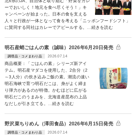
北6県のJA、自治体と取り組む「野菜をカレ
ーでおいしく！地元を食べ尽くそう！」キ
ャンペーンが始まった。日本の食を支える
人々と行政が一体となって食を考える「ニッポンフードシフト」
に賛同する同社はカレーでアピールする。…続きを読む
明石産蛸ごはんの素（誠味）2026年6月20日発売
2026.07.14
調理品・コメまわり品
商品概要：「ごはんの素」シリーズ新アイ
テム。明石産マダコを使用した、2合分（2
～3人分）の炊き込みご飯の素。潮流の速い
明石海峡で育つ明石だこは、身がよく締ま
り弾力があるのが特徴。かむほどに広がる
明石だこのうまみを、北海道産昆布の上品
なだしが引き立てる。…続きを読む
野沢菜ちりめん（澤田食品）2026年6月15日発売
2026.07.14
調理品・コメまわり品