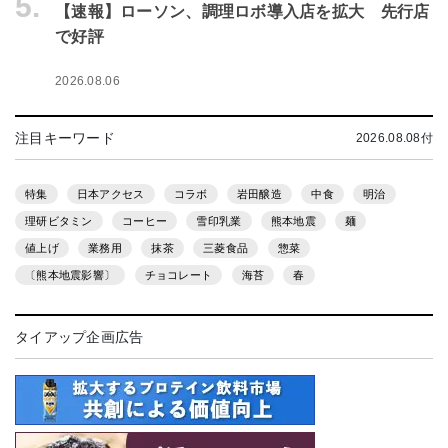
5.
【速報】ローソン、調理ロボ導入店を拡大 先行店
で好評
2026.08.06
注目キーワード
2026.08.08付
特集
日本アクセス
コラボ
岩田醸造
中食
明治
理研ビタミン
コーヒー
雪印乳業
熊本地震
麺
値上げ
業務用
抹茶
三菱食品
惣菜
〔熊本地震影響〕
チョコレート
海苔
春
タイアップ企画広告