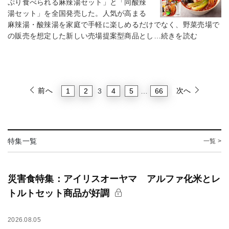
ぷり食べられる麻辣湯セット」と「同酸辣
湯セット」を全国発売した。人気が高まる
麻辣湯・酸辣湯を家庭で手軽に楽しめるだけでなく、野菜売場で
の販売を想定した新しい売場提案型商品とし…続きを読む
前へ
次へ
1
2
4
5
66
3
…
特集一覧
一覧 >
災害食特集：アイリスオーヤマ アルファ化米とレ
トルトセット商品が好調
2026.08.05