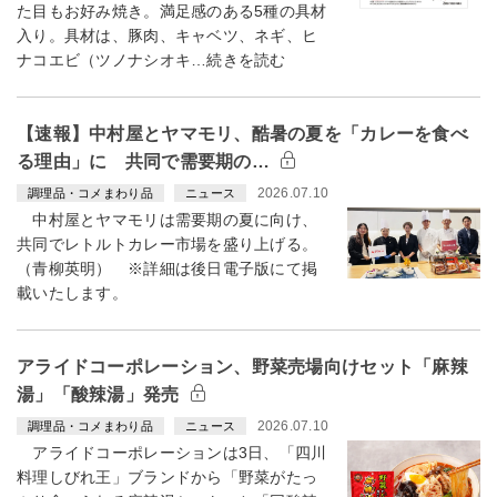
た目もお好み焼き。満足感のある5種の具材
入り。具材は、豚肉、キャベツ、ネギ、ヒ
ナコエビ（ツノナシオキ…続きを読む
【速報】中村屋とヤマモリ、酷暑の夏を「カレーを食べ
る理由」に 共同で需要期の…
2026.07.10
調理品・コメまわり品
ニュース
中村屋とヤマモリは需要期の夏に向け、
共同でレトルトカレー市場を盛り上げる。
（青柳英明） ※詳細は後日電子版にて掲
載いたします。
アライドコーポレーション、野菜売場向けセット「麻辣
湯」「酸辣湯」発売
2026.07.10
調理品・コメまわり品
ニュース
アライドコーポレーションは3日、「四川
料理しびれ王」ブランドから「野菜がたっ