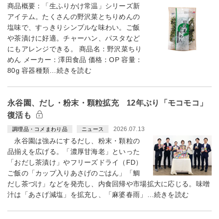
商品概要：「生ふりかけ常温」シリーズ新
アイテム。たくさんの野沢菜とちりめんの
塩味で、すっきりシンプルな味わい。ご飯
や茶漬けに好適。チャーハン、パスタなど
にもアレンジできる。 商品名：野沢菜ちり
めん メーカー：澤田食品 価格：OP 容量：
80g 容器種類…続きを読む
永谷園、だし・粉末・顆粒拡充 12年ぶり「モコモコ」
復活も
2026.07.13
調理品・コメまわり品
ニュース
永谷園は強みにするだし、粉末・顆粒の
品揃えを広げる。「濃厚甘海老」といった
「おだし茶漬け」やフリーズドライ（FD）
ご飯の「カップ入りあさげのごはん」「鯛
だし茶づけ」などを発売し、内食回帰や市場拡大に応じる。味噌
汁は「あさげ減塩」を拡充し、「麻婆春雨」…続きを読む