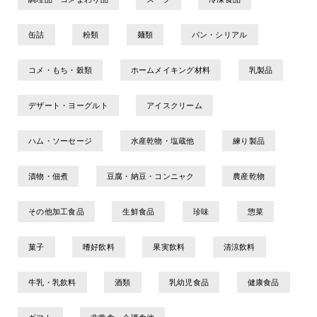
缶詰
粉類
麺類
パン・シリアル
コメ・もち・穀類
ホームメイキング材料
乳製品
デザート・ヨーグルト
アイスクリーム
ハム・ソーセージ
水産乾物・塩蔵他
練り製品
漬物・佃煮
豆腐・納豆・コンニャク
農産乾物
その他加工食品
生鮮食品
珍味
惣菜
菓子
嗜好飲料
果実飲料
清涼飲料
牛乳・乳飲料
酒類
乳幼児食品
健康食品