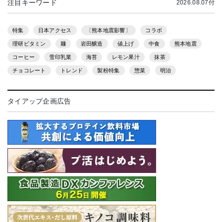
注目キーワード
2026.08.07付
特集
日本アクセス
〔熊本地震影響〕
コラボ
理研ビタミン
麺
岩田醸造
値上げ
中食
熊本地震
コーヒー
雪印乳業
海苔
レモン果汁
抹茶
チョコレート
トレンド
製粉特集
惣菜
明治
タイアップ企画広告