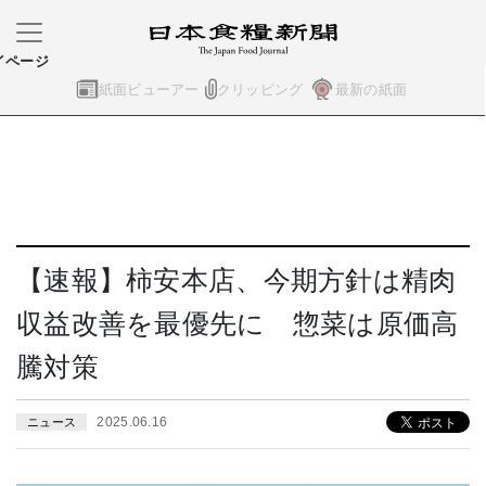
イページ
紙面ビューアー
クリッピング
最新の紙面
【速報】柿安本店、今期方針は精肉
収益改善を最優先に 惣菜は原価高
騰対策
2025.06.16
ニュース