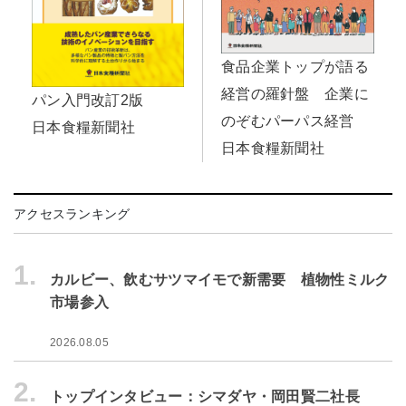
食品企業トップが語る
経営の羅針盤 企業に
パン入門改訂2版
のぞむパーパス経営
日本食糧新聞社
日本食糧新聞社
アクセスランキング
1.
カルビー、飲むサツマイモで新需要 植物性ミルク
市場参入
2026.08.05
2.
トップインタビュー：シマダヤ・岡田賢二社長