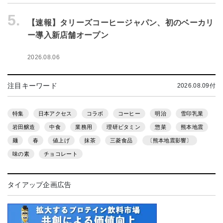
5.
【速報】タリーズコーヒージャパン、初のベーカリ
ー導入新店舗オープン
2026.08.06
注目キーワード
2026.08.09付
特集
日本アクセス
コラボ
コーヒー
明治
雪印乳業
岩田醸造
中食
業務用
理研ビタミン
惣菜
熊本地震
麺
春
値上げ
抹茶
三菱食品
〔熊本地震影響〕
味の素
チョコレート
タイアップ企画広告