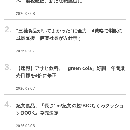
へ 酒税改正、新たな転換点に
2026.08.08
2.
“三菱食品がいてよかった”に全力 4戦略で製販の
成長支援 伊藤社長が方針示す
2026.08.07
3.
【速報】アサヒ飲料、「green cola」好調 年間販
売目標を4倍に修正
2026.08.07
4.
紀文食品、『長さ1m!紀文の超!BIGちくわクッショ
ンBOOK』発売決定
2026.08.06