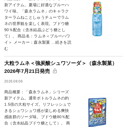
新アイテム。夏場に好適なブルーハ
ワイ味。「森永ラムネ」のキャラク
ターラムねことしゅうチューでラム
ネの世界観を楽しく表現。ブドウ糖
90％配合（含水結晶ぶどう糖とし
て）。 商品名：ラムネ＜ブルーハワ
イ＞ メーカー：森永製菓 …続きを読
む
大粒ラムネ＜強炭酸シュワソーダ＞（森永製菓）
2026年7月21日発売
2026.08.06
商品概要：「森永ラムネ」シリーズ
新アイテム。通常ボトルラムネの約
1.5倍の大粒サイズ。リフレッシュで
きるシュワシュワ感が楽しめる爽快
感抜群のソーダ味。ブドウ糖80％配
合（含水結晶ブドウ糖として）。 商