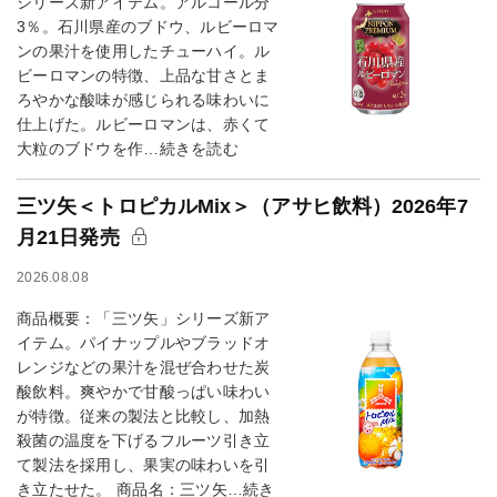
シリーズ新アイテム。アルコール分
3％。石川県産のブドウ、ルビーロマ
ンの果汁を使用したチューハイ。ル
ビーロマンの特徴、上品な甘さとま
ろやかな酸味が感じられる味わいに
仕上げた。ルビーロマンは、赤くて
大粒のブドウを作…続きを読む
三ツ矢＜トロピカルMix＞（アサヒ飲料）2026年7
月21日発売
2026.08.08
商品概要：「三ツ矢」シリーズ新ア
イテム。パイナップルやブラッドオ
レンジなどの果汁を混ぜ合わせた炭
酸飲料。爽やかで甘酸っぱい味わい
が特徴。従来の製法と比較し、加熱
殺菌の温度を下げるフルーツ引き立
て製法を採用し、果実の味わいを引
き立たせた。 商品名：三ツ矢…続き