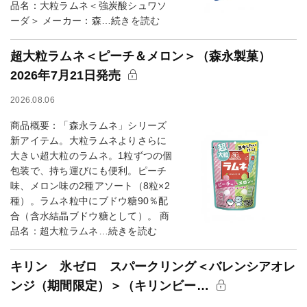
品名：大粒ラムネ＜強炭酸シュワソ
ーダ＞ メーカー：森…続きを読む
超大粒ラムネ＜ピーチ＆メロン＞（森永製菓）
2026年7月21日発売
2026.08.06
商品概要：「森永ラムネ」シリーズ
新アイテム。大粒ラムネよりさらに
大きい超大粒のラムネ。1粒ずつの個
包装で、持ち運びにも便利。ピーチ
味、メロン味の2種アソート（8粒×2
種）。ラムネ粒中にブドウ糖90％配
合（含水結晶ブドウ糖として）。 商
品名：超大粒ラムネ…続きを読む
キリン 氷ゼロ スパークリング＜バレンシアオレ
ンジ（期間限定）＞（キリンビー…