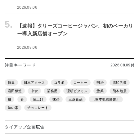
2026.08.06
5.
【速報】タリーズコーヒージャパン、初のベーカリ
ー導入新店舗オープン
2026.08.06
注目キーワード
2026.08.09付
特集
日本アクセス
コラボ
コーヒー
明治
雪印乳業
岩田醸造
中食
業務用
理研ビタミン
惣菜
熊本地震
麺
春
値上げ
抹茶
三菱食品
〔熊本地震影響〕
味の素
チョコレート
タイアップ企画広告