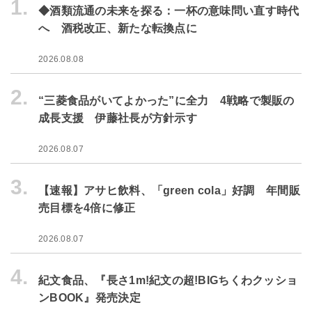
1.
◆酒類流通の未来を探る：一杯の意味問い直す時代
へ 酒税改正、新たな転換点に
2026.08.08
2.
“三菱食品がいてよかった”に全力 4戦略で製販の
成長支援 伊藤社長が方針示す
2026.08.07
3.
【速報】アサヒ飲料、「green cola」好調 年間販
売目標を4倍に修正
2026.08.07
4.
紀文食品、『長さ1m!紀文の超!BIGちくわクッショ
ンBOOK』発売決定