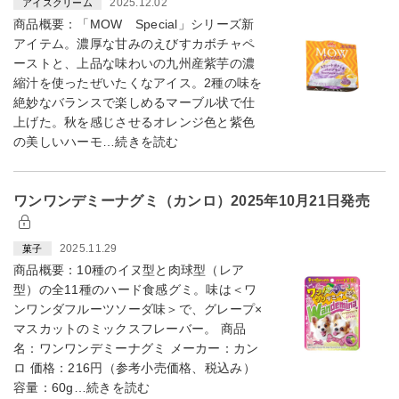
2025.12.02
アイスクリーム
商品概要：「MOW Special」シリーズ新
アイテム。濃厚な甘みのえびすカボチャペ
ーストと、上品な味わいの九州産紫芋の濃
縮汁を使ったぜいたくなアイス。2種の味を
絶妙なバランスで楽しめるマーブル状で仕
上げた。秋を感じさせるオレンジ色と紫色
の美しいハーモ…続きを読む
ワンワンデミーナグミ（カンロ）2025年10月21日発売
2025.11.29
菓子
商品概要：10種のイヌ型と肉球型（レア
型）の全11種のハード食感グミ。味は＜ワ
ンワンダフルーツソーダ味＞で、グレープ×
マスカットのミックスフレーバー。 商品
名：ワンワンデミーナグミ メーカー：カン
ロ 価格：216円（参考小売価格、税込み）
容量：60g…続きを読む