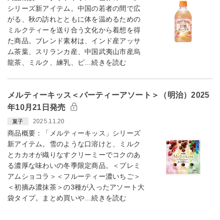
シリーズ新アイテム。中国の若者の間で広
がる、秋の訪れとともに体を温めるための
ミルクティーを送り合う文化から着想を得
た商品。ブレンド素材は、インド産アッサ
ム茶葉、スリランカ産、中国武夷山市産烏
龍茶、ミルク、練乳、ピ…続きを読む
メルティーキッス＜パーティーアソート＞（明治）2025
年10月21日発売
2025.11.20
菓子
商品概要：「メルティーキッス」シリーズ
新アイテム。雪のような口溶けと、ミルク
とカカオが織りなすクリーミーでコクのあ
る濃厚な味わいの冬季限定商品。＜プレミ
アムショコラ＞＜フルーティー濃いちご＞
＜初摘み濃抹茶＞の3種が入ったアソート大
袋タイプ。まとめ買いや…続きを読む