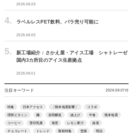
2026.08.05
4.
ラベルレスPET飲料、バラ売り可能に
2026.08.05
5.
新工場紹介：さかえ屋・アイス工場 シャトレーゼ
国内3カ所目のアイス生産拠点
2026.08.01
注目キーワード
2026.08.07付
特集
日本アクセス
〔熊本地震影響〕
コラボ
理研ビタミン
麺
岩田醸造
値上げ
中食
熊本地震
コーヒー
雪印乳業
海苔
レモン果汁
抹茶
チョコレート
トレンド
製粉特集
惣菜
明治