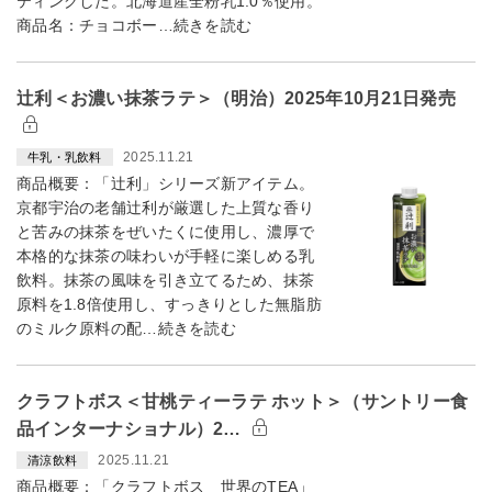
ティングした。北海道産全粉乳1.0％使用。
商品名：チョコボー…続きを読む
辻󠄀利＜お濃い抹茶ラテ＞（明治）2025年10月21日発売
2025.11.21
牛乳・乳飲料
商品概要：「辻󠄀利」シリーズ新アイテム。
京都宇治の老舗辻󠄀利が厳選した上質な香り
と苦みの抹茶をぜいたくに使用し、濃厚で
本格的な抹茶の味わいが手軽に楽しめる乳
飲料。抹茶の風味を引き立てるため、抹茶
原料を1.8倍使用し、すっきりとした無脂肪
のミルク原料の配…続きを読む
クラフトボス＜甘桃ティーラテ ホット＞（サントリー食
品インターナショナル）2…
2025.11.21
清涼飲料
商品概要：「クラフトボス 世界のTEA」