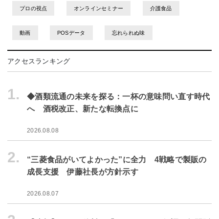
プロの視点
オンラインセミナー
介護食品
動画
POSデータ
忘れられぬ味
アクセスランキング
1.
◆酒類流通の未来を探る：一杯の意味問い直す時代
へ 酒税改正、新たな転換点に
2026.08.08
2.
“三菱食品がいてよかった”に全力 4戦略で製販の
成長支援 伊藤社長が方針示す
2026.08.07