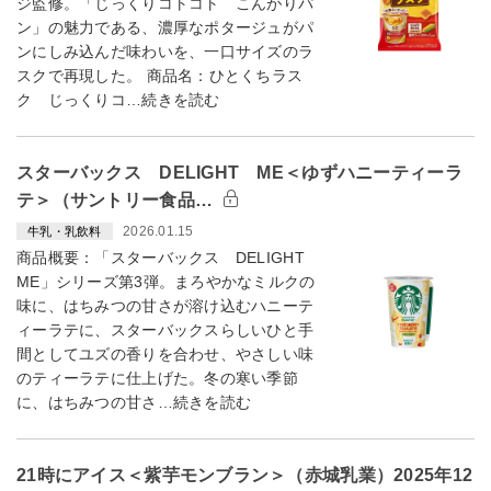
ジ監修。「じっくりコトコト こんがりパ
ン」の魅力である、濃厚なポタージュがパ
ンにしみ込んだ味わいを、一口サイズのラ
スクで再現した。 商品名：ひとくちラス
ク じっくりコ…続きを読む
スターバックス DELIGHT ME＜ゆずハニーティーラ
テ＞（サントリー食品…
2026.01.15
牛乳・乳飲料
商品概要：「スターバックス DELIGHT
ME」シリーズ第3弾。まろやかなミルクの
味に、はちみつの甘さが溶け込むハニーテ
ィーラテに、スターバックスらしいひと手
間としてユズの香りを合わせ、やさしい味
のティーラテに仕上げた。冬の寒い季節
に、はちみつの甘さ…続きを読む
21時にアイス＜紫芋モンブラン＞（赤城乳業）2025年12