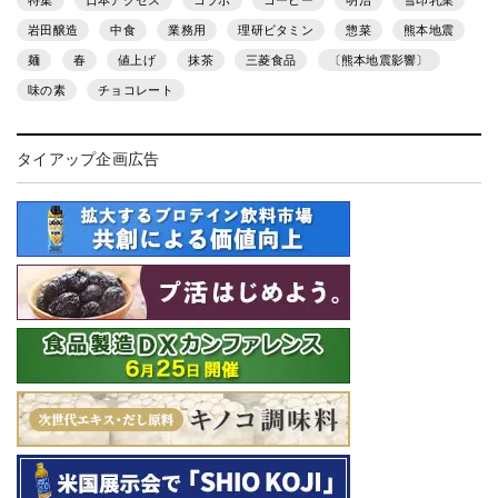
特集
日本アクセス
コラボ
コーヒー
明治
雪印乳業
岩田醸造
中食
業務用
理研ビタミン
惣菜
熊本地震
麺
春
値上げ
抹茶
三菱食品
〔熊本地震影響〕
味の素
チョコレート
タイアップ企画広告