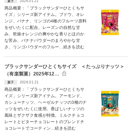
2026.01.21
菓子
商品概要：「ブラックサンダーひとくちサ
イズ」シリーズ新アイテム。ブドウ、オレ
ンジ、バナナ、リンゴの4種のフルーツ原料
をぜいたくに配合。レーズンの自然な甘
み、乾燥オレンジの爽やかな香りとほのか
な苦み、バナナパウダーのまろやかな甘
さ、リンゴパウダーのフルー…続きを読む
ブラックサンダーひとくちサイズ ＜たっぷりナッツ＞
（有楽製菓）2025年12…
2026.01.21
菓子
商品概要：「ブラックサンダーひとくちサ
イズ」シリーズ新アイテム。アーモンド、
カシューナッツ、ヘーゼルナッツの3種のナ
ッツをぜいたくに使用。香ばしいナッツの
風味とザクザク食感が特徴。ミルクチョコ
レートとビターチョコレートのブレンドチ
ョコレートでコーティン…続きを読む