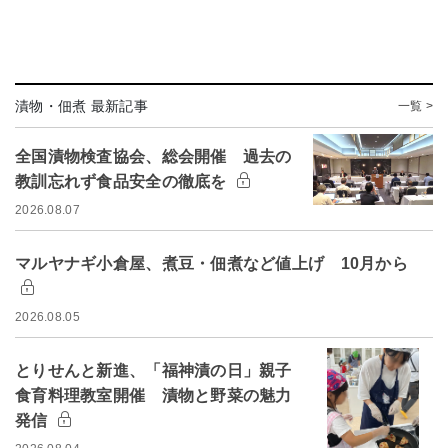
漬物・佃煮 最新記事
一覧 >
全国漬物検査協会、総会開催 過去の
教訓忘れず食品安全の徹底を
2026.08.07
マルヤナギ小倉屋、煮豆・佃煮など値上げ 10月から
2026.08.05
とりせんと新進、「福神漬の日」親子
食育料理教室開催 漬物と野菜の魅力
発信