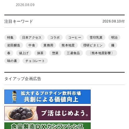
2026.08.09
注目キーワード
2026.08.10付
特集
日本アクセス
コラボ
コーヒー
雪印乳業
明治
岩田醸造
中食
業務用
熊本地震
理研ビタミン
麺
春
値上げ
抹茶
惣菜
三菱食品
〔熊本地震影響〕
味の素
チョコレート
タイアップ企画広告