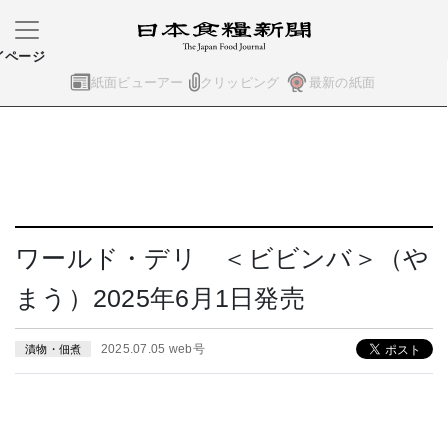
イページ
紙面ビューアー
クリッピング
最新の紙面
ワールド・デリ ＜ビビンバ＞（や
まう）2025年6月1日発売
2025.07.05 web号
漬物・佃煮