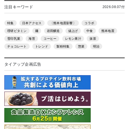
注目キーワード
2026.08.07付
特集
日本アクセス
〔熊本地震影響〕
コラボ
理研ビタミン
麺
岩田醸造
値上げ
中食
熊本地震
雪印乳業
海苔
コーヒー
レモン果汁
抹茶
チョコレート
トレンド
製粉特集
惣菜
明治
タイアップ企画広告