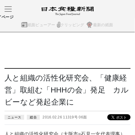
イページ
紙面ビューアー
クリッピング
最新の紙面
人と組織の活性化研究会、「健康経
営」取組む「HHHの会」発足 カル
ビーなど発起企業に
2016.02.26 11319号 06面
ニュース
総合
人と組織の活性化研究会（大阪市=石見一女代表理事）