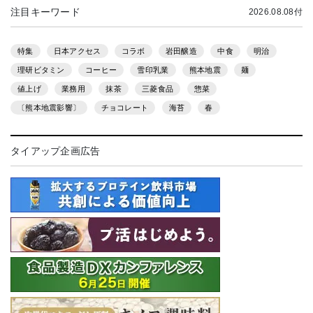
注目キーワード
2026.08.08付
特集
日本アクセス
コラボ
岩田醸造
中食
明治
理研ビタミン
コーヒー
雪印乳業
熊本地震
麺
値上げ
業務用
抹茶
三菱食品
惣菜
〔熊本地震影響〕
チョコレート
海苔
春
タイアップ企画広告