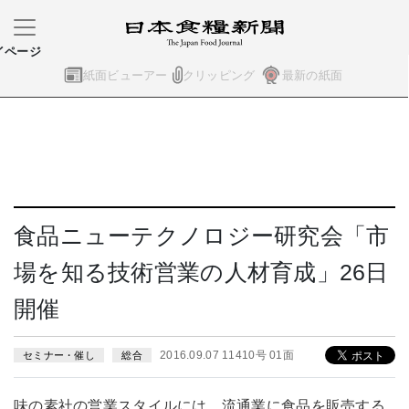
イページ
紙面ビューアー
クリッピング
最新の紙面
食品ニューテクノロジー研究会「市
場を知る技術営業の人材育成」26日
開催
2016.09.07 11410号 01面
セミナー・催し
総合
味の素社の営業スタイルには、流通業に食品を販売する