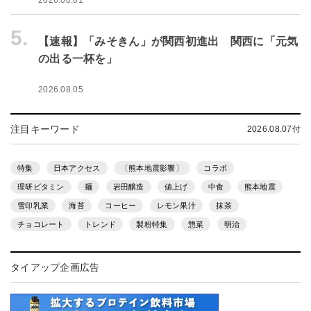
5.
【速報】「みそきん」が関西初進出 関西に「元気
の出る一杯を」
2026.08.05
注目キーワード
2026.08.07付
特集
日本アクセス
〔熊本地震影響〕
コラボ
理研ビタミン
麺
岩田醸造
値上げ
中食
熊本地震
雪印乳業
海苔
コーヒー
レモン果汁
抹茶
チョコレート
トレンド
製粉特集
惣菜
明治
タイアップ企画広告