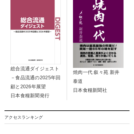
総合流通ダイジェスト
焼肉一代 叙々苑 新井
－食品流通の2025年回
泰道
顧と2026年展望
日本食糧新聞社
日本食糧新聞発行
アクセスランキング