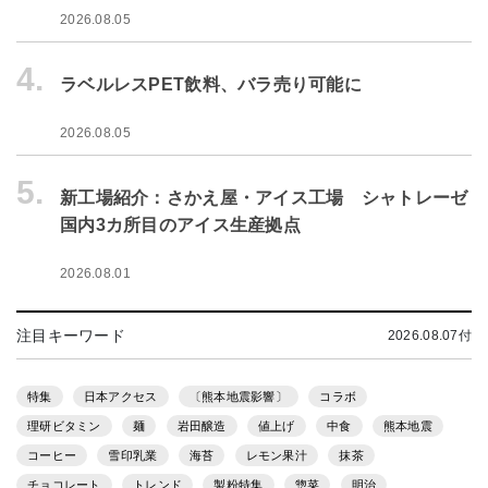
2026.08.05
4.
ラベルレスPET飲料、バラ売り可能に
2026.08.05
5.
新工場紹介：さかえ屋・アイス工場 シャトレーゼ
国内3カ所目のアイス生産拠点
2026.08.01
注目キーワード
2026.08.07付
特集
日本アクセス
〔熊本地震影響〕
コラボ
理研ビタミン
麺
岩田醸造
値上げ
中食
熊本地震
コーヒー
雪印乳業
海苔
レモン果汁
抹茶
チョコレート
トレンド
製粉特集
惣菜
明治