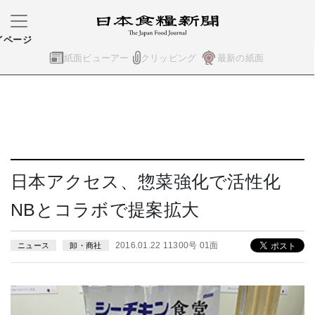
イページ
紙面ビューアー
クリッピング
最新の紙面
日本アクセス、惣菜強化で活性化
NBとコラボで提案拡大
2016.01.22 11300号 01面
ニュース
卸・商社