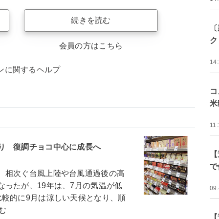
続きを読む
〔
ク
会員の方はこちら
14
ンに関するヘルプ
コ
米
11:
り 復調チョコ中心に成長へ
【
で
、相次ぐ台風上陸や台風通過後の高
ったが、19年は、7月の気温が低
09
比較的に9月は涼しい天候となり、順
む
【