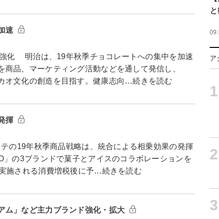
と
加速
09
強化 明治は、19年秋季チョコレートへの集中を加速
ア
を商品、マーケティング活動などを通して発信し、
カオ文化の創造を目指す。健康志向…続きを読む
1
発揮
テの19年秋季商品戦略は、統合による相乗効果の発揮
2
O」の3ブランドで菓子とアイスのコラボレーションを
月実施される消費増税後に予…続きを読む
3
アム」など主力ブランド強化・拡大