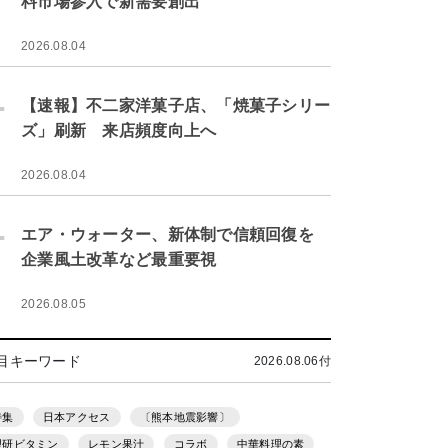
料市場参入で新需要創出
2026.08.04
.
【速報】不二家洋菓子店、「焼菓子シリー
ズ」刷新 来店頻度向上へ
2026.08.04
.
エア・ウォーター、新体制で信頼回復を
企業風土改革など最重要視
2026.08.05
目キーワード
2026.08.06付
特集
日本アクセス
〔熊本地震影響〕
理研ビタミン
レモン果汁
コラボ
中華料理の素