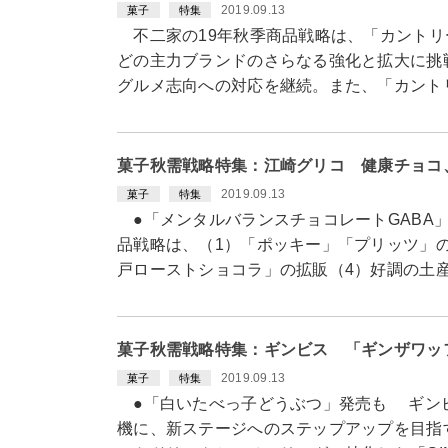
2019.09.13
菓子
特集
不二家の19年秋季商品戦略は、「カントリ
どの主力ブランドのさらなる強化と拡大に挑
グルメ志向への対応を継続。また、「カント
菓子秋需戦略特集：江崎グリコ 健康チョコ
2019.09.13
菓子
特集
●「メンタルバランスチョコレートGABA
品戦略は、（1）「ポッキー」「プリッツ」
戸ローストショコラ」の拡販（4）好調の土産
菓子秋需戦略特集：ギンビス 「ギンザワッ
2019.09.13
菓子
特集
●「白いたべっ子どうぶつ」発売も ギンビス
機に、新ステージへのステップアップを目指