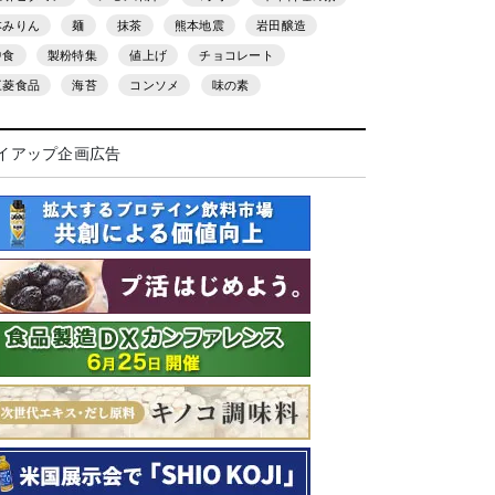
本みりん
麺
抹茶
熊本地震
岩田醸造
中食
製粉特集
値上げ
チョコレート
三菱食品
海苔
コンソメ
味の素
イアップ企画広告