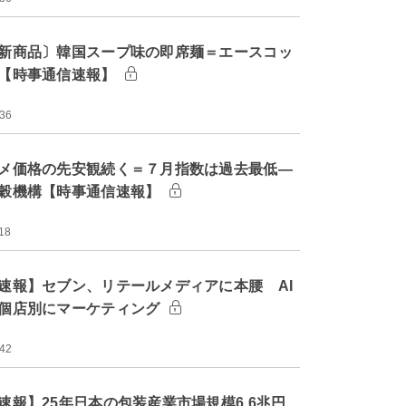
新商品〕韓国スープ味の即席麺＝エースコッ
【時事通信速報】
:36
メ価格の先安観続く＝７月指数は過去最低―
穀機構【時事通信速報】
18
速報】セブン、リテールメディアに本腰 AI
個店別にマーケティング
:42
速報】25年日本の包装産業市場規模6.6兆円