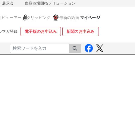
展示会
食品市場開拓ソリューション
面ビューアー
クリッピング
最新の紙面
マイページ
ルマガ登録
電子版のお申込み
新聞のお申込み
検索