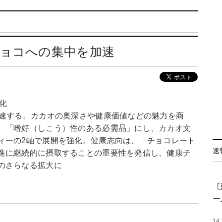
チョコへの集中を加速
化
加速する。カカオの奥深さや健康価値などの魅力を商
、「嗜好（しこう）性のある必需品」にし、カカオ文
ィーの2軸で展開を強化。健康志向は、「チョコレート
速
進に継続的に摂取することの重要性を発信し、健康チ
のさらなる拡大に
〔
ー
14