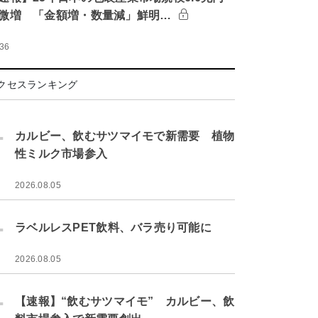
微増 「金額増・数量減」鮮明…
:36
クセスランキング
.
カルビー、飲むサツマイモで新需要 植物
性ミルク市場参入
2026.08.05
.
ラベルレスPET飲料、バラ売り可能に
2026.08.05
.
【速報】“飲むサツマイモ” カルビー、飲