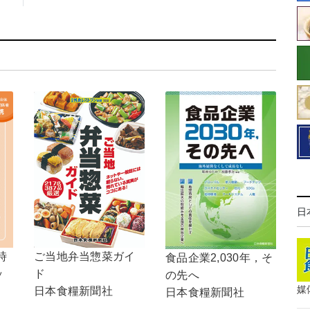
日
ご当地弁当惣菜ガイ
時
食品企業2,030年，そ
ド
ッ
の先へ
媒
日本食糧新聞社
日本食糧新聞社