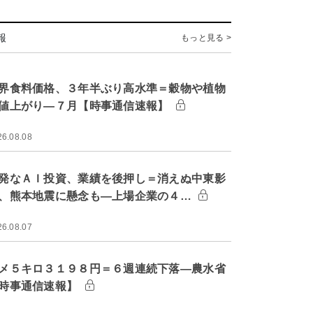
報
もっと見る >
界食料価格、３年半ぶり高水準＝穀物や植物
値上がり―７月【時事通信速報】
26.08.08
発なＡＩ投資、業績を後押し＝消えぬ中東影
、熊本地震に懸念も―上場企業の４…
26.08.07
メ５キロ３１９８円＝６週連続下落―農水省
時事通信速報】