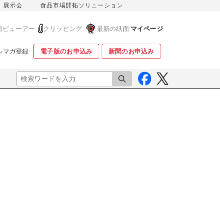
展示会
食品市場開拓ソリューション
面ビューアー
クリッピング
最新の紙面
マイページ
ルマガ登録
電子版のお申込み
新聞のお申込み
検索