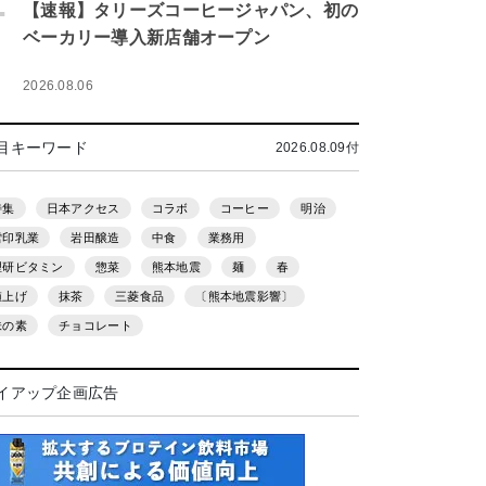
.
【速報】タリーズコーヒージャパン、初の
ベーカリー導入新店舗オープン
2026.08.06
目キーワード
2026.08.09付
特集
日本アクセス
コラボ
コーヒー
明治
雪印乳業
岩田醸造
中食
業務用
理研ビタミン
惣菜
熊本地震
麺
春
値上げ
抹茶
三菱食品
〔熊本地震影響〕
味の素
チョコレート
イアップ企画広告