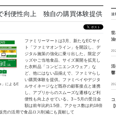
で利便性向上 独自の購買体験提供
速
世
油
ファミリーマートは3月、新たなECサイ
ト「ファミマオンライン」を開設し、デ
20
ジタル施策の強化に乗り出した。限定グ
ッズやご当地食品、サイズ展開を拡充し
活
た衣料品「コンビニエンスウェア」な
響
ど、他にはない品揃えで、ファミマらし
い購買体験を提供。ファミペイやデジタ
ce」によるE
20
ルサイネージなど既存の顧客接点と連携
し、アプリからのスムーズな遷移など利
便性も向上させている。3～5月の受注金
コ
額は前年比約1.5倍、アクセス数は約18倍
【
販売の活用で食品ロス削減にも貢献して