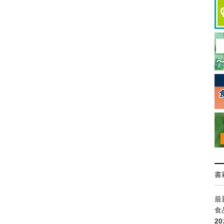
書
最
食
2