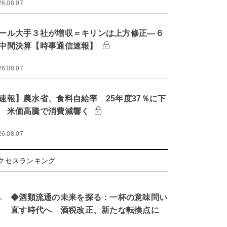
26.08.07
ール大手３社が増収＝キリンは上方修正―６
中間決算【時事通信速報】
26.08.07
速報】農水省、食料自給率 25年度37％に下
 米価高騰で消費減響く
26.08.07
クセスランキング
.
◆酒類流通の未来を探る：一杯の意味問い
直す時代へ 酒税改正、新たな転換点に