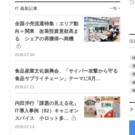
5
IT 最新記事
一覧 >
全国小売流通特集：エリア動
向＝関東 改装投資意欲高ま
る シェアの再獲得へ商機
注
2026.07.30
食品産業文化振興会、「サイバー攻撃から守る
食品サプライチェーン」テーマに8月…
2026.07.22
内田洋行「課題の見える化」
タ
IT導入事例（82）キャニオン
スパイス 小ロット多…
2026.07.13