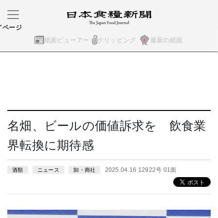
イページ
紙面ビューアー
クリッピング
最新の紙面
名畑、ビールの価値訴求を 飲食業
界転換に期待感
2025.04.16 12922号 01面
酒類
ニュース
卸・商社