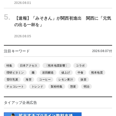
2026.08.01
5.
【速報】「みそきん」が関西初進出 関西に「元気
の出る一杯を」
2026.08.05
注目キーワード
2026.08.07付
特集
日本アクセス
〔熊本地震影響〕
コラボ
理研ビタミン
麺
岩田醸造
値上げ
中食
熊本地震
雪印乳業
海苔
コーヒー
レモン果汁
抹茶
チョコレート
トレンド
製粉特集
惣菜
明治
タイアップ企画広告