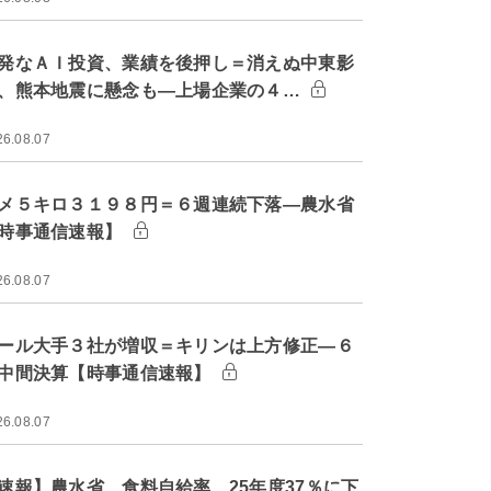
発なＡＩ投資、業績を後押し＝消えぬ中東影
、熊本地震に懸念も―上場企業の４…
26.08.07
メ５キロ３１９８円＝６週連続下落―農水省
時事通信速報】
26.08.07
ール大手３社が増収＝キリンは上方修正―６
中間決算【時事通信速報】
26.08.07
速報】農水省、食料自給率 25年度37％に下