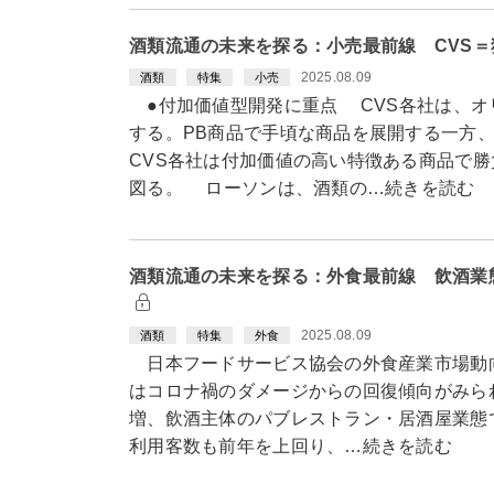
酒類流通の未来を探る：小売最前線 CVS
2025.08.09
酒類
特集
小売
●付加価値型開発に重点 CVS各社は、オ
する。PB商品で手頃な商品を展開する一方
CVS各社は付加価値の高い特徴ある商品で
図る。 ローソンは、酒類の…続きを読む
酒類流通の未来を探る：外食最前線 飲酒業
2025.08.09
酒類
特集
外食
日本フードサービス協会の外食産業市場動向
はコロナ禍のダメージからの回復傾向がみられ
増、飲酒主体のパブレストラン・居酒屋業態で
利用客数も前年を上回り、…続きを読む