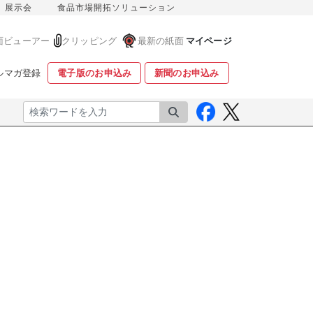
展示会
食品市場開拓ソリューション
面ビューアー
クリッピング
最新の紙面
マイページ
ルマガ登録
電子版のお申込み
新聞のお申込み
検索