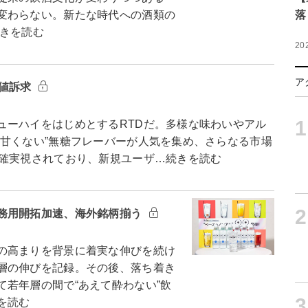
変わらない。新たな時代への酒類の
落
きを読む
20
ア
価値訴求
1
ーハイをはじめとするRTDだ。多様な味わいやアル
“甘くない”無糖フレーバーが人気を集め、さらなる市場
は確実視されており、新規ユーザ…続きを読む
2
務用開拓加速、海外銘柄揃う
の高まりを背景に着実な伸びを続け
層の伸びを記録。その後、落ち着き
若年層の間で“あえて酔わない”飲
3
を読む