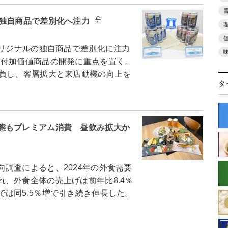
＝独自商品で差別化へ注力
リジナルの独自商品で差別化に注力
、付加価値商品の開発に重点を置く。
勝負し、客層拡大と来店動機の向上を
タ
態もプレミアム消費 昼飲み拡大か
調査によると、2024年の外食需要
、外食全体の売上げは前年比8.4％
は同5.5％増で引き続き伸長した。