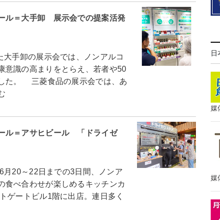
ール＝大手卸 展示会での提案活発
日
た大手卸の展示会では、ノンアルコ
康意識の高まりをとらえ、若者や50
した。 三菱食品の展示会では、あ
む
媒
ール＝アサヒビール 「ドライゼ
20～22日までの3日間、ノンア
媒
の食べ合わせが楽しめるキッチンカ
ストゲートビル1階に出店。連日多く