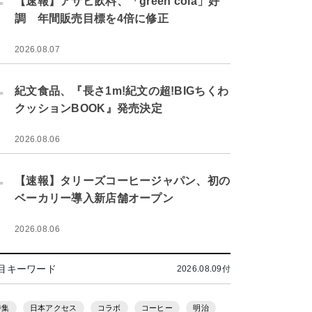
【速報】アサヒ飲料、「green cola」好
調 年間販売目標を4倍に修正
2026.08.07
.
紀文食品、『長さ1m!紀文の超!BIGちくわ
クッションBOOK』発売決定
2026.08.06
.
【速報】タリーズコーヒージャパン、初の
ベーカリー導入新店舗オープン
2026.08.06
目キーワード
2026.08.09付
特集
日本アクセス
コラボ
コーヒー
明治