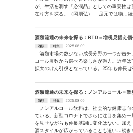
が、生活を潤す「必潤品」としての重要性は
在り方を探る。（岡朋弘） 足元では物…続
酒類流通の未来を探る：RTD＝増税見据え
2025.08.09
酒類
特集
酒類市場の数少ない成長分野の一つが缶チュ
コール度数から選べる楽しさが魅力。近年は
拡大のけん引役となっている。25年も伸長
酒類流通の未来を探る：ノンアルコール＝業
2025.08.09
酒類
特集
ノンアルコール飲料は、社会的な健康志向
ている。新型コロナ下でさらに注目を集め一
を見せながらも伸長基調に変化はない。加えて
酒スタイルが広がっていることも追い…続き