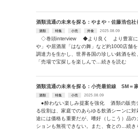
酒類流通の未来を探る：やまや・佐藤浩也社
2025.08.09
酒類
特集
小売
外食
◇巻頭interview ◆より良く より豊
や」や居酒屋「はなの舞」など約1000店舗
調達力を生かし、世界各国の珍しい銘酒を松
「売場で宝探しを楽しんで…続きを読む
酒類流通の未来を探る：小売最前線 SM＝
2025.08.09
酒類
特集
小売
●酔わない楽しみ提案を強化 酒類の販売
る役割は、家庭でのあらゆる飲酒シーンに対
途には価格も重要だが、嗜好（しこう）品の
ションも無視できない。また、食との…続き