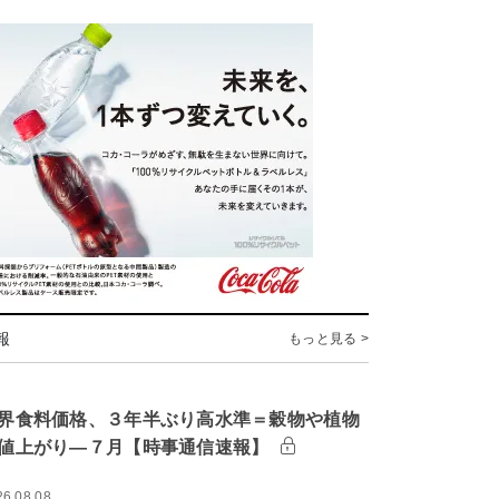
報
もっと見る >
界食料価格、３年半ぶり高水準＝穀物や植物
値上がり―７月【時事通信速報】
26.08.08