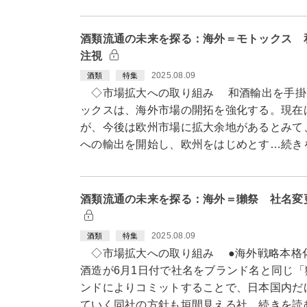
酒類流通の未来を探る：海外＝モトックス 
注視
2025.08.09
酒類
特集
◇市場拡大への取り組み 和酒輸出を手掛
ックスは、海外市場の開拓を強化する。現在
が、今後は欧州市場に拡大余地があるとみて
への輸出を開始し、欧州をはじめとす…続き
酒類流通の未来を探る：海外＝獺祭 社名変
2025.08.09
酒類
特集
◇市場拡大への取り組み ●海外戦略本格
酒造が6月1日付で社名をブランド名と同じ
ンドによりコミットすることで、日本国内だ
ていく同社の方針も垣間見える社…続きを読