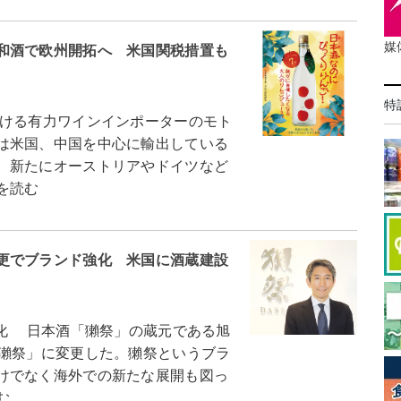
媒
和酒で欧州開拓へ 米国関税措置も
特
ける有力ワインインポーターのモト
は米国、中国を中心に輸出している
、新たにオーストリアやドイツなど
を読む
更でブランド強化 米国に酒蔵建設
化 日本酒「獺祭」の蔵元である旭
「獺祭」に変更した。獺祭というブラ
けでなく海外での新たな展開も図っ
む