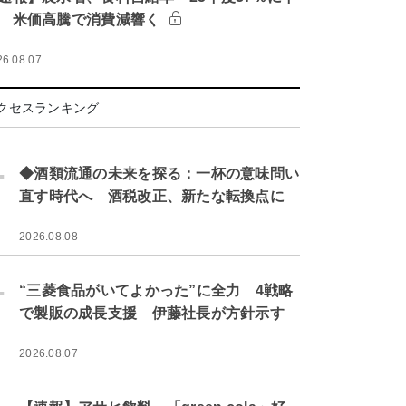
 米価高騰で消費減響く
26.08.07
クセスランキング
.
◆酒類流通の未来を探る：一杯の意味問い
直す時代へ 酒税改正、新たな転換点に
2026.08.08
.
“三菱食品がいてよかった”に全力 4戦略
で製販の成長支援 伊藤社長が方針示す
2026.08.07
.