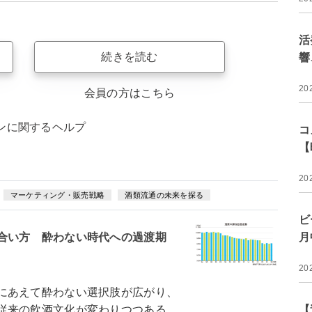
活
続きを読む
響
20
会員の方はこちら
ンに関するヘルプ
コ
【
20
マーケティング・販売戦略
酒類流通の未来を探る
ビ
合い方 酔わない時代への過渡期
月
20
にあえて酔わない選択肢が広がり、
従来の飲酒文化が変わりつつある
【