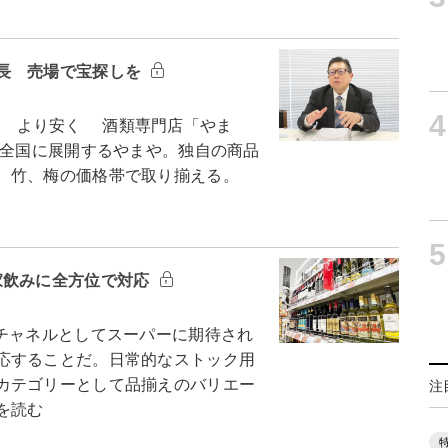
長 売場で宝探しを
4
富に より安く 酒類専門店「やま
を全国に展開するやまや。独自の商品
、竹、梅の価格帯で取り揃える。
5
家飲みに全方位で対応
チャネルとしてスーパーに期待され
応することだ。日常的なストック用
カテゴリーとして品揃えのバリエー
注
を読む