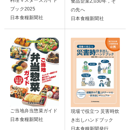
料理マスターズガイド
食品企業2,030年，そ
ブック2025
の先へ
日本食糧新聞社
日本食糧新聞社
ご当地弁当惣菜ガイド
現場で役立つ 災害時炊
日本食糧新聞社
き出しハンドブック
日本食糧新聞発行