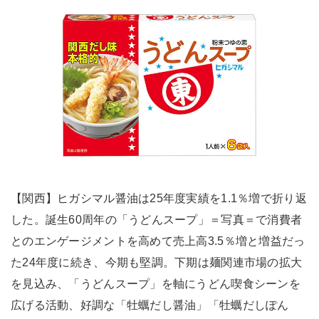
【関西】ヒガシマル醤油は25年度実績を1.1％増で折り返
した。誕生60周年の「うどんスープ」＝写真＝で消費者
とのエンゲージメントを高めて売上高3.5％増と増益だっ
た24年度に続き、今期も堅調。下期は麺関連市場の拡大
を見込み、「うどんスープ」を軸にうどん喫食シーンを
広げる活動、好調な「牡蠣だし醤油」「牡蠣だしぽん