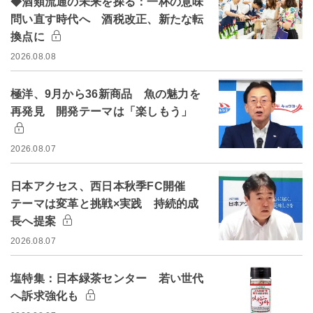
◆酒類流通の未来を探る：一杯の意味
問い直す時代へ 酒税改正、新たな転
換点に
2026.08.08
極洋、9月から36新商品 魚の魅力を
再発見 開発テーマは「楽しもう」
2026.08.07
日本アクセス、西日本秋季FC開催
テーマは変革と挑戦×実践 持続的成
長へ提案
2026.08.07
塩特集：日本緑茶センター 若い世代
へ訴求強化も