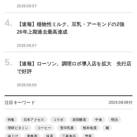
2026.08.07
4.
【速報】植物性ミルク、豆乳・アーモンドの2強
26年上期過去最高達成
2026.08.07
5.
【速報】ローソン、調理ロボ導入店を拡大 先行店
で好評
2026.08.06
注目キーワード
2026.08.08付
特集
日本アクセス
コラボ
岩田醸造
中食
明治
理研ビタミン
コーヒー
雪印乳業
熊本地震
麺
値上げ
業務用
抹茶
三菱食品
惣菜