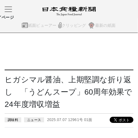
イページ
紙面ビューアー
クリッピング
最新の紙面
ヒガシマル醤油、上期堅調な折り返
し 「うどんスープ」60周年効果で
24年度増収増益
2025.07.07 12961号 01面
調味料
ニュース