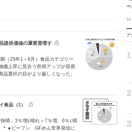
ー
14
ア
商品提供価値の重要度増す
1
（25年1～6月）食品カテゴリー
物価上昇に見合う所得アップが容易
商品選択の目がより厳しくなった。
2
イ食品（1）
快晴、3％増≦晴れ＜7％増、0％≦晴
3
 ＊ ●ビーフン GFめん世界発信に