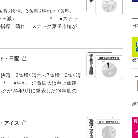
増≦快晴、3％増≦晴れ＜7％増、
％、雨≦3％減） ＊ ●スナッ
日
気指標：晴れ スナック菓子市場が
ルド・日配
媒
快晴、3％増≦晴れ＜7％増、0％≦晴
） ＊ ●牛乳 消費拡大は至上命題
クが24年9月に発表した24年度の
媒
凍・アイス