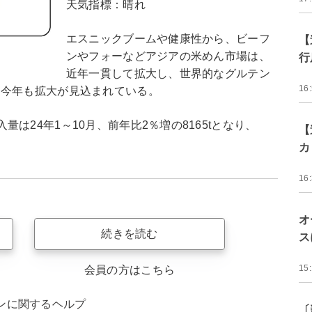
天気指標：晴れ
エスニックブームや健康性から、ビーフ
【
ンやフォーなどアジアの米めん市場は、
行
近年一貫して拡大し、世界的なグルテン
16
、今年も拡大が見込まれている。
は24年1～10月、前年比2％増の8165tとなり、
【
カ
16
オ
続きを読む
ス
15
会員の方はこちら
ンに関するヘルプ
〔