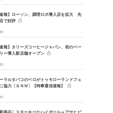
速報】ローソン、調理ロボ導入店を拡大 先
店で好評
:50
速報】タリーズコーヒージャパン、初のベー
リー導入新店舗オープン
:35
ーラルタバコのベロがトゥモローランドフェ
に協力〔ＧＮＷ〕【時事通信速報】
:15
新商品〕スモーキーなハイボール＝アサヒビ