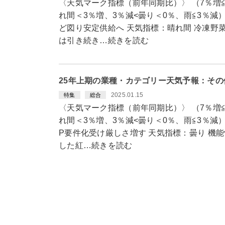
〈天気マーク指標（前年同期比）〉 （7％増≦
れ間＜3％増、3％減<曇り＜0％、雨≦3％減
ど図り安定供給へ 天気指標：晴れ間 冷凍野
は引き続き…続きを読む
25年上期の業種・カテゴリー天気予報：そ
2025.01.15
特集
総合
〈天気マーク指標（前年同期比）〉 （7％増≦
れ間＜3％増、3％減<曇り＜0％、雨≦3％減）
P要件化受け厳しさ増す 天気指標：曇り 機
した紅…続きを読む