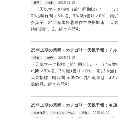
2025.01.15
菓子
特集
〈天気マーク指標（前年同期比）〉 （7％
0％≦晴れ間＜3％増、3％減<曇り＜0
ク菓子 24年産馬鈴薯豊作で成長加速 天
絶好調だ。2…続きを読む
25年上期の業種・カテゴリー天気予報：チ
2025.01.15
特集
総合
〈天気マーク指標（前年同期比）〉 （7％増≦
れ間＜3％増、3％減<曇り＜0％、雨≦3％減
天気指標：晴れ間 全国の生乳生産量は、Jミル
需給見…続きを読む
25年上期の業種・カテゴリー天気予報：冷
2025.01.15
冷凍食品
アイスクリーム
特集