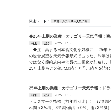
関連ワード：
業種・カテゴリー天気予報
◆25年上期の業種・カテゴリー天気予報：
2025.01.15
特集
総合
◆注目高まる日本食文化を好機に 25年上期
の総合展望を天気予報形式で占った。昨年は
ではなく節約志向や消費の二極化が加速し、
25年上期もこの流れは続くと予…続きを読む
25年上期の業種・カテゴリー天気予報：ドラ
2025.01.15
特集
総合
〈天気マーク指標（前年同期比）〉 （7％増≦
れ間＜3％増、3％減<曇り＜0％、雨≦3％減）