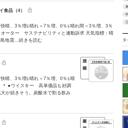
イ食品（4）
快晴、3％増≦晴れ＜7％増、0％≦晴れ間＜3％増、3％
ルウオーター サステナビリティと連動訴求 天気指標：晴
タ
半島地震…続きを読む
類
快晴、3％増≦晴れ＜7％増、0％≦晴
） ＊ ●ウイスキー 高単価品も好調
拡大が続きそう。炭酸水で割る飲み
子