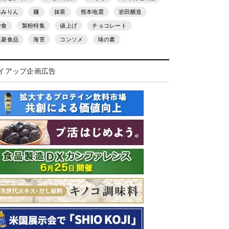
本みりん
麺
抹茶
熊本地震
岩田醸造
中食
製粉特集
値上げ
チョコレート
三菱食品
海苔
コンソメ
味の素
イアップ企画広告