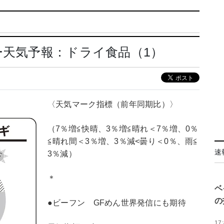
ー天気予報：ドライ食品（1）
〈天気マーク指標（前年同期比）〉
（7％増≦快晴、3％増≦晴れ＜7％増、0％
≦晴れ間＜3％増、3％減<曇り＜0％、雨≦
速
3％減）
＊
ベ
の
●ビーフン GFめん世界発信にも期待
17