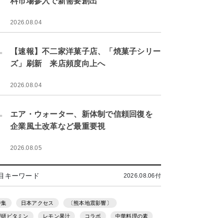
料市場参入で新需要創出
2026.08.04
.
【速報】不二家洋菓子店、「焼菓子シリー
ズ」刷新 来店頻度向上へ
2026.08.04
.
エア・ウォーター、新体制で信頼回復を
企業風土改革など最重要視
2026.08.05
目キーワード
2026.08.06付
特集
日本アクセス
〔熊本地震影響〕
理研ビタミン
レモン果汁
コラボ
中華料理の素