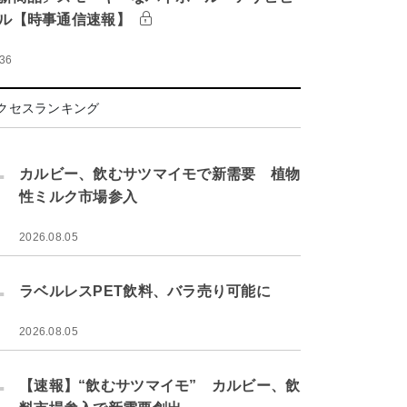
ル【時事通信速報】
:36
クセスランキング
.
カルビー、飲むサツマイモで新需要 植物
性ミルク市場参入
2026.08.05
.
ラベルレスPET飲料、バラ売り可能に
2026.08.05
.
【速報】“飲むサツマイモ” カルビー、飲