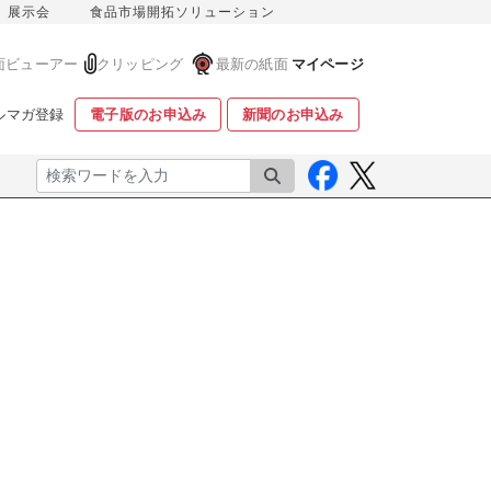
展示会
食品市場開拓ソリューション
面ビューアー
クリッピング
最新の紙面
マイページ
ルマガ登録
電子版のお申込み
新聞のお申込み
検索