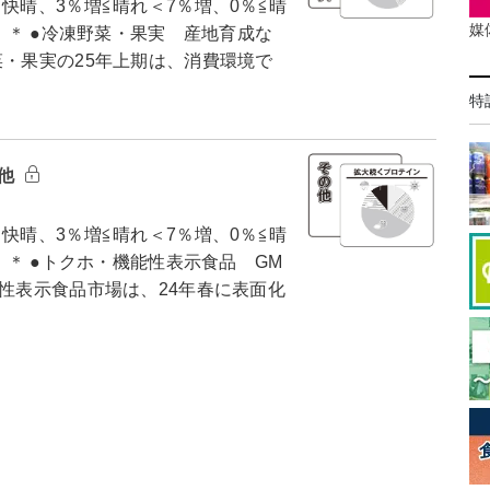
快晴、3％増≦晴れ＜7％増、0％≦晴
媒
） ＊ ●冷凍野菜・果実 産地育成な
菜・果実の25年上期は、消費環境で
特
の他
快晴、3％増≦晴れ＜7％増、0％≦晴
 ＊ ●トクホ・機能性表示食品 GM
能性表示食品市場は、24年春に表面化