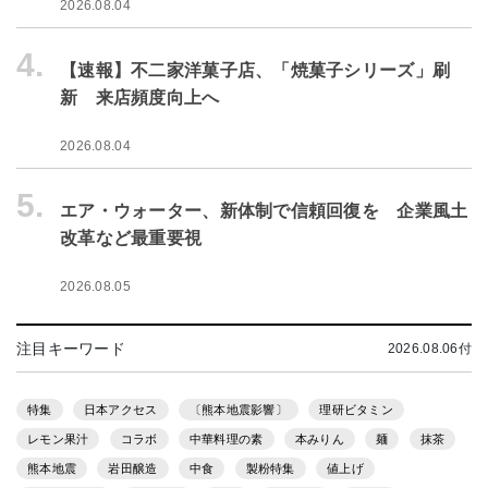
2026.08.04
4.
【速報】不二家洋菓子店、「焼菓子シリーズ」刷
新 来店頻度向上へ
2026.08.04
5.
エア・ウォーター、新体制で信頼回復を 企業風土
改革など最重要視
2026.08.05
注目キーワード
2026.08.06付
特集
日本アクセス
〔熊本地震影響〕
理研ビタミン
レモン果汁
コラボ
中華料理の素
本みりん
麺
抹茶
熊本地震
岩田醸造
中食
製粉特集
値上げ