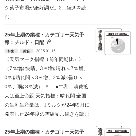
ク菓子市場が絶好調だ。2…続きを読
む
25年上期の業種・カテゴリー天気予
報：チルド・日配
2025.01.15
特集
総合
〈天気マーク指標（前年同期比）〉
（7％増≦快晴、3％増≦晴れ＜7％増、
0％≦晴れ間＜3％増、3％減<曇り＜
0％、雨≦3％減） ＊ ●牛乳 消費拡
大は至上命題 天気指標：晴れ間 全国
の生乳生産量は、Jミルクが24年9月に
発表した24年度の需給見…続きを読む
25年上期の業種・カテゴリー天気予