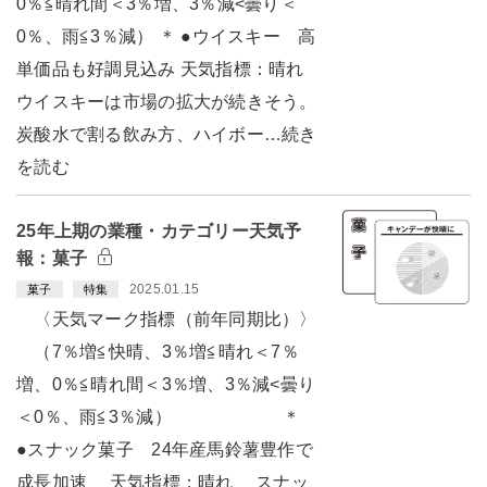
0％≦晴れ間＜3％増、3％減<曇り＜
0％、雨≦3％減） ＊ ●ウイスキー 高
単価品も好調見込み 天気指標：晴れ
ウイスキーは市場の拡大が続きそう。
炭酸水で割る飲み方、ハイボー…続き
を読む
25年上期の業種・カテゴリー天気予
報：菓子
2025.01.15
菓子
特集
〈天気マーク指標（前年同期比）〉
（7％増≦快晴、3％増≦晴れ＜7％
増、0％≦晴れ間＜3％増、3％減<曇り
＜0％、雨≦3％減） ＊
●スナック菓子 24年産馬鈴薯豊作で
成長加速 天気指標：晴れ スナッ