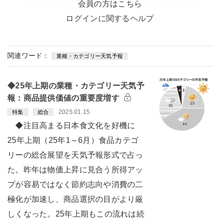
会員の方はこちら
ログインに関するヘルプ
関連ワード：
業種・カテゴリー天気予報
◆25年上期の業種・カテゴリー天気予
報：商品提供価値の重要度増す
2025.01.15
特集
総合
◆注目高まる日本食文化を好機に
25年上期（25年1～6月）食品カテゴ
リーの総合展望を天気予報形式で占っ
た。昨年は物価上昇に見合う所得アッ
プが容易ではなく節約志向や消費の二
極化が加速し、商品選択の目がより厳
しくなった。25年上期もこの流れは続