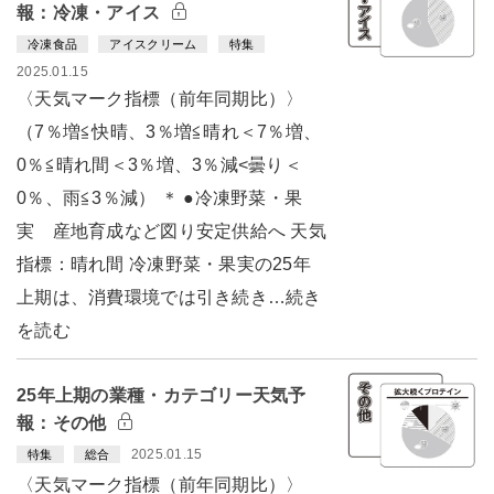
報：冷凍・アイス
冷凍食品
アイスクリーム
特集
2025.01.15
〈天気マーク指標（前年同期比）〉
（7％増≦快晴、3％増≦晴れ＜7％増、
0％≦晴れ間＜3％増、3％減<曇り＜
0％、雨≦3％減） ＊ ●冷凍野菜・果
実 産地育成など図り安定供給へ 天気
指標：晴れ間 冷凍野菜・果実の25年
上期は、消費環境では引き続き…続き
を読む
25年上期の業種・カテゴリー天気予
報：その他
2025.01.15
特集
総合
〈天気マーク指標（前年同期比）〉