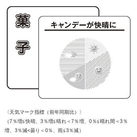
〈天気マーク指標（前年同期比）〉
（7％増≦快晴、3％増≦晴れ＜7％増、0％≦晴れ間＜3％
増、3％減<曇り＜0％、雨≦3％減）