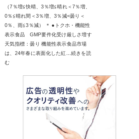
（7％増≦快晴、3％増≦晴れ＜7％増、
0％≦晴れ間＜3％増、3％減<曇り＜
0％、雨≦3％減） ＊ ●トクホ・機能性
表示食品 GMP要件化受け厳しさ増す
天気指標：曇り 機能性表示食品市場
は、24年春に表面化した紅…続きを読
む