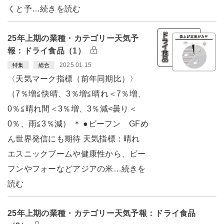
くと予…続きを読む
25年上期の業種・カテゴリー天気予
報：ドライ食品（1）
2025.01.15
特集
総合
〈天気マーク指標（前年同期比）〉
（7％増≦快晴、3％増≦晴れ＜7％増、
0％≦晴れ間＜3％増、3％減<曇り＜
0％、雨≦3％減） ＊ ●ビーフン GFめ
ん世界発信にも期待 天気指標：晴れ
エスニックブームや健康性から、ビー
フンやフォーなどアジアの米…続きを
読む
25年上期の業種・カテゴリー天気予報：ドライ食品