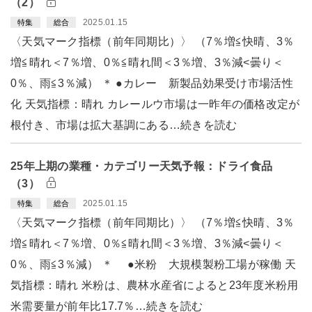
（2）
2025.01.15
特集
総合
〈天気マーク指標（前年同期比）〉 （7％増≦快晴、3％
増≦晴れ＜7％増、0％≦晴れ間＜3％増、3％減<曇り＜
0％、雨≦3％減） ＊ ●カレー 新製品効果受け市場活性
化 天気指標：晴れ カレールウ市場は一昨年の価格改定が
根付き、市場は拡大基調にある…続きを読む
25年上期の業種・カテゴリー天気予報：ドライ食品
（3）
2025.01.15
特集
総合
〈天気マーク指標（前年同期比）〉 （7％増≦快晴、3％
増≦晴れ＜7％増、0％≦晴れ間＜3％増、3％減<曇り＜
0％、雨≦3％減） ＊ ●米粉 大規模製粉工場が稼働 天
気指標：晴れ 米粉は、農林水産省によると23年度米粉用
米需要量が前年比17.7％…続きを読む