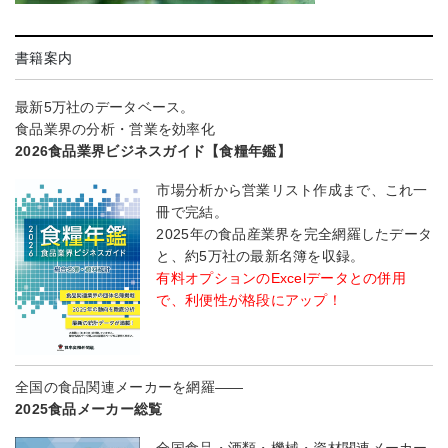
書籍案内
最新5万社のデータベース。
食品業界の分析・営業を効率化
2026食品業界ビジネスガイド【食糧年鑑】
市場分析から営業リスト作成まで、これ一
冊で完結。
2025年の食品産業界を完全網羅したデータ
と、約5万社の最新名簿を収録。
有料オプションのExcelデータとの併用
で、利便性が格段にアップ！
全国の食品関連メーカーを網羅――
2025食品メーカー総覧
全国食品・酒類・機械・資材関連メーカー