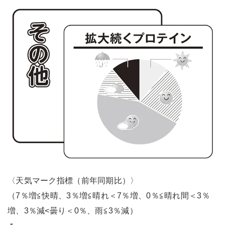
〈天気マーク指標（前年同期比）〉
（7％増≦快晴、3％増≦晴れ＜7％増、0％≦晴れ間＜3％
増、3％減<曇り＜0％、雨≦3％減）