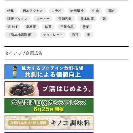
特集
日本アクセス
コラボ
岩田醸造
中食
明治
理研ビタミン
コーヒー
雪印乳業
熊本地震
麺
値上げ
業務用
抹茶
三菱食品
惣菜
〔熊本地震影響〕
チョコレート
海苔
春
タイアップ企画広告