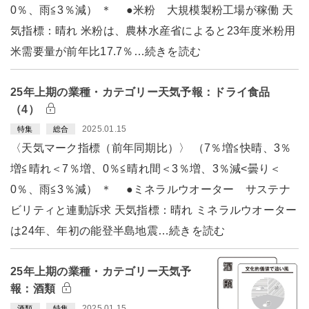
0％、雨≦3％減） ＊ ●米粉 大規模製粉工場が稼働 天
気指標：晴れ 米粉は、農林水産省によると23年度米粉用
米需要量が前年比17.7％…続きを読む
25年上期の業種・カテゴリー天気予報：ドライ食品
（4）
2025.01.15
特集
総合
〈天気マーク指標（前年同期比）〉 （7％増≦快晴、3％
増≦晴れ＜7％増、0％≦晴れ間＜3％増、3％減<曇り＜
0％、雨≦3％減） ＊ ●ミネラルウオーター サステナ
ビリティと連動訴求 天気指標：晴れ ミネラルウオーター
は24年、年初の能登半島地震…続きを読む
25年上期の業種・カテゴリー天気予
報：酒類
2025.01.15
酒類
特集