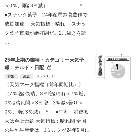
＜0％、雨≦3％減） ＊
●スナック菓子 24年産馬鈴薯豊作で
成長加速 天気指標：晴れ スナッ
ク菓子市場が絶好調だ。2…続きを読
む
25年上期の業種・カテゴリー天気予
報：チルド・日配
2025.01.15
特集
総合
〈天気マーク指標（前年同期比）〉
（7％増≦快晴、3％増≦晴れ＜7％増、
0％≦晴れ間＜3％増、3％減<曇り＜
0％、雨≦3％減） ＊ ●牛乳 消費拡
大は至上命題 天気指標：晴れ間 全国
の生乳生産量は、Jミルクが24年9月に