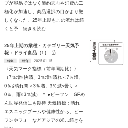
プが容易ではなく節約志向や消費の二
極化が加速し、商品選択の目がより厳
しくなった。25年上期もこの流れは続
くと予…続きを読む
25年上期の業種・カテゴリー天気予
報：ドライ食品（1）
2025.01.15
特集
総合
〈天気マーク指標（前年同期比）〉
（7％増≦快晴、3％増≦晴れ＜7％増、
0％≦晴れ間＜3％増、3％減<曇り＜
0％、雨≦3％減） ＊ ●ビーフン GFめ
ん世界発信にも期待 天気指標：晴れ
エスニックブームや健康性から、ビー
フンやフォーなどアジアの米…続きを