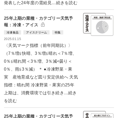
発表した24年度の需給見…続きを読む
25年上期の業種・カテゴリー天気予
報：冷凍・アイス
冷凍食品
アイスクリーム
特集
2025.01.15
〈天気マーク指標（前年同期比）〉
（7％増≦快晴、3％増≦晴れ＜7％増、
0％≦晴れ間＜3％増、3％減<曇り＜
0％、雨≦3％減） ＊ ●冷凍野菜・果
実 産地育成など図り安定供給へ 天気
指標：晴れ間 冷凍野菜・果実の25年
上期は、消費環境では引き続き…続き
を読む
25年上期の業種・カテゴリー天気予