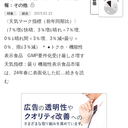
報：その他
2025.01.15
特集
総合
〈天気マーク指標（前年同期比）〉
（7％増≦快晴、3％増≦晴れ＜7％増、
0％≦晴れ間＜3％増、3％減<曇り＜
0％、雨≦3％減） ＊ ●トクホ・機能性
表示食品 GMP要件化受け厳しさ増す
天気指標：曇り 機能性表示食品市場
は、24年春に表面化した紅…続きを読
む