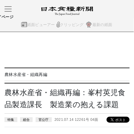
イページ
紙面ビューアー
クリッピング
最新の紙面
農林水産省・組織再編
農林水産省・組織再編：峯村英児食
品製造課長 製造業の抱える課題
2021.07.14 12261号 04面
特集
総合
官公庁