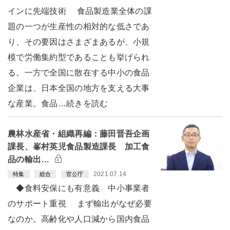
インに先端技術 食品製造業全体の課
題の一つが生産性の相対的な低さであ
り、その要因はさまざまあるが、小規
模で労働集約型であることも挙げられ
る。一方で全国に散在する中小の食品
企業は、日本全国の地方を支える大事
な産業。食品…続きを読む
農林水産省・組織再編：藤田晋吾企画
課長、峯村英児食品製造課長 加工食
品の輸出…
2021.07.14
特集
総合
官公庁
◆食料安保にも有意義 中小事業者
のサポート重視 まず輸出がなぜ必要
なのか。高齢化や人口減から国内食品