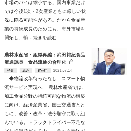
市場のパイは縮小する。国内事業だけ
では今後1次・2次産業ともに厳しい状
況に陥る可能性がある。だから食品産
業の持続成長のためにも、海外市場を
開拓し、輸…続きを読む
農林水産省・組織再編：武田裕紀食品
流通課長 食品流通の合理化
2021.07.14
特集
総合
官公庁
◆物流改革待ったなし スマート物
流サービス実現へ 農林水産省では、
加工食品分野の持続可能な物流の構築
に向け、経済産業省、国土交通省とと
もに、改善・改革・法令順守に取り組
んでいる。トラックドライバー不足な