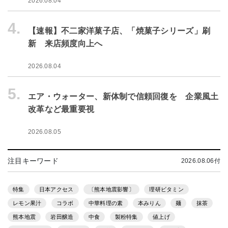
2026.08.04
4.
【速報】不二家洋菓子店、「焼菓子シリーズ」刷
新 来店頻度向上へ
2026.08.04
5.
エア・ウォーター、新体制で信頼回復を 企業風土
改革など最重要視
2026.08.05
注目キーワード
2026.08.06付
特集
日本アクセス
〔熊本地震影響〕
理研ビタミン
レモン果汁
コラボ
中華料理の素
本みりん
麺
抹茶
熊本地震
岩田醸造
中食
製粉特集
値上げ