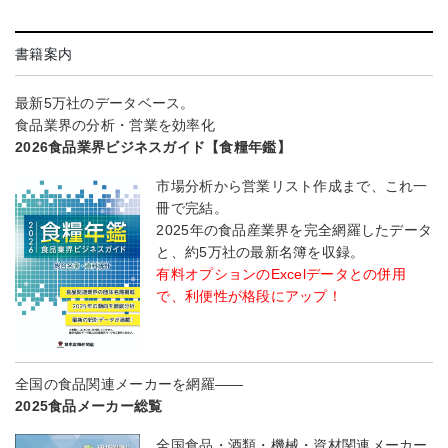
書籍案内
最新5万社のデータベース。
食品業界の分析・営業を効率化
2026食品業界ビジネスガイド【食糧年鑑】
市場分析から営業リスト作成まで、これ一
冊で完結。
2025年の食品産業界を完全網羅したデータ
と、約5万社の最新名簿を収録。
有料オプションのExcelデータとの併用
で、利便性が格段にアップ！
全国の食品関連メーカーを網羅――
2025食品メーカー総覧
全国食品・酒類・機械・資材関連メーカー