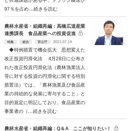
ど共通課題がある中、トラック輸送が
97％を占め…続きを読む
農林水産省・組織再編：高橋広道産業
連携課長 食品産業への投資促進
2021.07.14
特集
総合
官公庁
◆特例措置で機会拡大 思想変えた
改正投資円滑化法 4月28日に公布さ
れた改正投資円滑化法（農林漁業法人
等に対する投資の円滑化に関する特別
措置法）では、「農林漁業及び食品産
業の持続的な発展に寄与すること」と
目的規定に明記しており、食品産業の
事業者の（…続きを読む
農林水産省・組織再編：Q＆A ここが知りたい！