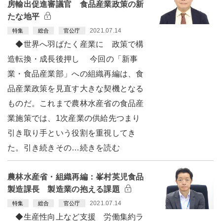
房輸出促進審議官 食品産業政策の新
たな地平
2021.07.14
特集
総合
官公庁
◆世界へ羽ばたく産業に 政策で構
造転換・成長後押し 今回の「新事
業・食品産業部」への組織再編は、食
品産業政策を見直す大きな契機となる
ものだ。これまで農林水産省の食品産
業施策では、1次産業の供給先つまり
引き取り手という役割を重視してき
た。引き続きその…続きを読む
農林水産省・組織再編：峯村英児食品
製造課長 製造業の抱える課題
2021.07.14
特集
総合
官公庁
◆生産性向上など支援 労働集約ラ