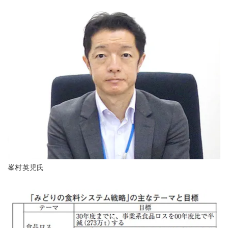
峯村英児氏