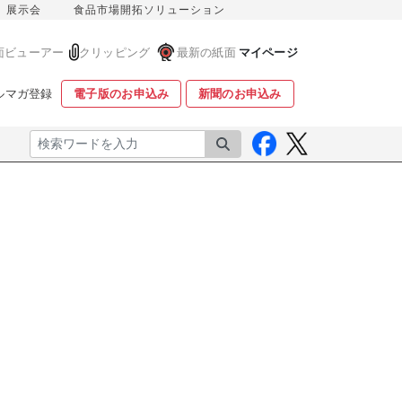
展示会
食品市場開拓ソリューション
面ビューアー
クリッピング
最新の紙面
マイページ
ルマガ登録
電子版のお申込み
新聞のお申込み
検索