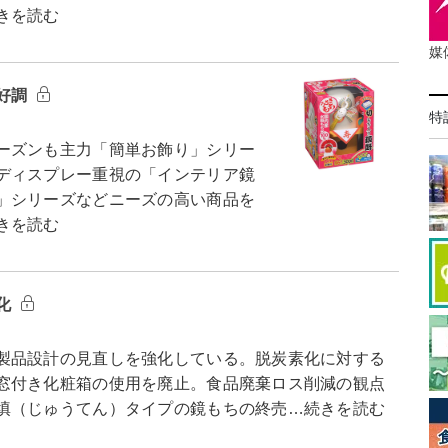
きを読む
媒
好調
特
ーズンも主力「簡単お飾り」シリー
ディスプレー重視の「インテリア鏡
」シリーズなどニーズの高い商品を
きを読む
化
製品設計の見直しを強化している。脱炭素化に対する
窓付き化粧箱の使用を廃止。食品廃棄ロス削減の観点
填（じゅうてん）タイプの鏡もちの終売…続きを読む