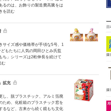
あるのは、お飾りの製造費高騰をは
きを読む
日
増
サイズ感や価格帯が手頃な5号、1
子どもたちに人気の岡田ひとみ氏監
媒
もち」シリーズは2桁伸長を続けて
読む
」拡充
媒
更し、脱プラスチック、アルミ箔廃
のため、化粧箱のプラスチック窓を
するなど、古来から続く鏡もち文化