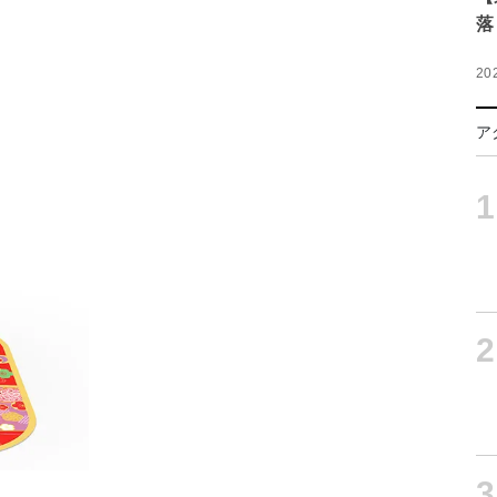
落
20
ア
1
2
3