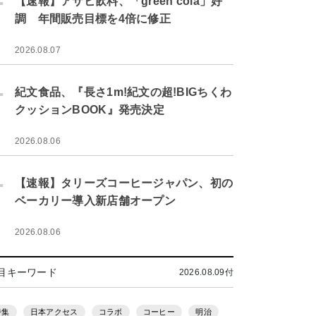
【速報】アサヒ飲料、「green cola」好
調 年間販売目標を4倍に修正
2026.08.07
.
紀文食品、『長さ1m!紀文の超!BIGちくわ
クッションBOOK』発売決定
2026.08.06
.
【速報】タリーズコーヒージャパン、初の
ベーカリー導入新店舗オープン
2026.08.06
目キーワード
2026.08.09付
特集
日本アクセス
コラボ
コーヒー
明治