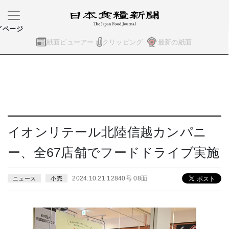
イページ
紙面ビューアー
クリッピング
最新の紙面
イオンリテール北陸信越カンパニ
ー、全67店舗でフードドライブ実施
2024.10.21 12840号 08面
ニュース
小売