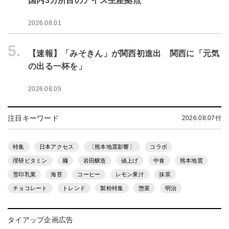
国内3カ所目のアイス生産拠点
2026.08.01
5.
【速報】「みそきん」が関西初進出 関西に「元気
の出る一杯を」
2026.08.05
注目キーワード
2026.08.07付
特集
日本アクセス
〔熊本地震影響〕
コラボ
理研ビタミン
麺
岩田醸造
値上げ
中食
熊本地震
雪印乳業
海苔
コーヒー
レモン果汁
抹茶
チョコレート
トレンド
製粉特集
惣菜
明治
タイアップ企画広告