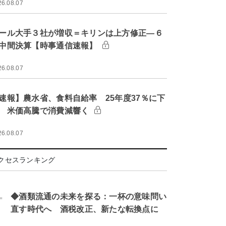
26.08.07
ール大手３社が増収＝キリンは上方修正―６
中間決算【時事通信速報】
26.08.07
速報】農水省、食料自給率 25年度37％に下
 米価高騰で消費減響く
26.08.07
クセスランキング
.
◆酒類流通の未来を探る：一杯の意味問い
直す時代へ 酒税改正、新たな転換点に