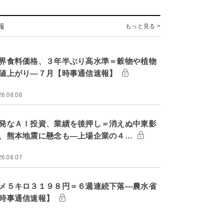
報
もっと見る >
界食料価格、３年半ぶり高水準＝穀物や植物
値上がり―７月【時事通信速報】
26.08.08
発なＡＩ投資、業績を後押し＝消えぬ中東影
、熊本地震に懸念も―上場企業の４…
26.08.07
メ５キロ３１９８円＝６週連続下落―農水省
時事通信速報】