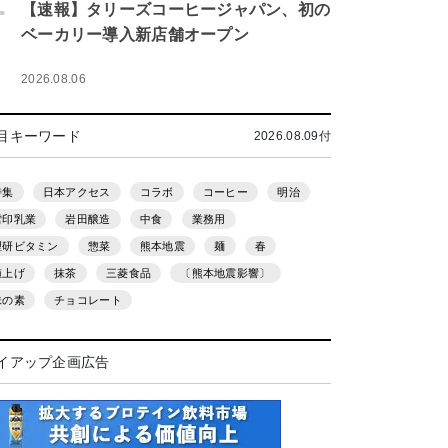
.
【速報】タリーズコーヒージャパン、初の
ベーカリー導入新店舗オープン
2026.08.06
目キーワード
2026.08.09付
特集
日本アクセス
コラボ
コーヒー
明治
雪印乳業
岩田醸造
中食
業務用
理研ビタミン
惣菜
熊本地震
麺
春
値上げ
抹茶
三菱食品
〔熊本地震影響〕
味の素
チョコレート
イアップ企画広告