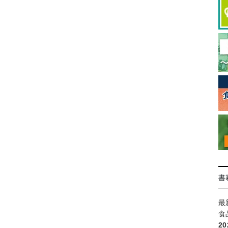
書
最
食
2