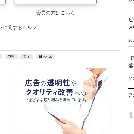
20
会員の方はこちら
ビ
月
ンに関するヘルプ
20
花王
西友
日本ハム
【
落
20
ア
1