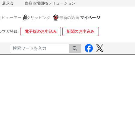
展示会
食品市場開拓ソリューション
面ビューアー
クリッピング
最新の紙面
マイページ
ルマガ登録
電子版のお申込み
新聞のお申込み
検索