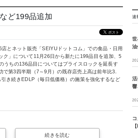
など199品追加
速
世
油
6店とネット販売「SEIYUドットコム」での食品・日用
ク」について11月26日から新たに199品目を追加、5
20
のうちの136品目についてはプライスロックを延長す
で第3四半期（7～9月）の既存店売上高は前年比3.
活
引き続きEDLP（毎日低価格）の施策を強化するなど
響
20
コ
【
続きを読む