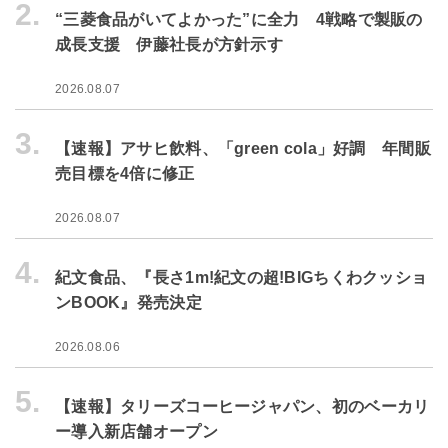
2.
“三菱食品がいてよかった”に全力 4戦略で製販の
成長支援 伊藤社長が方針示す
2026.08.07
3.
【速報】アサヒ飲料、「green cola」好調 年間販
売目標を4倍に修正
2026.08.07
4.
紀文食品、『長さ1m!紀文の超!BIGちくわクッショ
ンBOOK』発売決定
2026.08.06
5.
【速報】タリーズコーヒージャパン、初のベーカリ
ー導入新店舗オープン