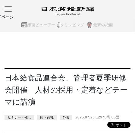
イページ
紙面ビューアー
クリッピング
最新の紙面
日本給食品連合会、管理者夏季研修
会開催 人材の採用・定着などテー
マに講演
2025.07.25 12970号 05面
セミナー・催し
卸・商社
外食