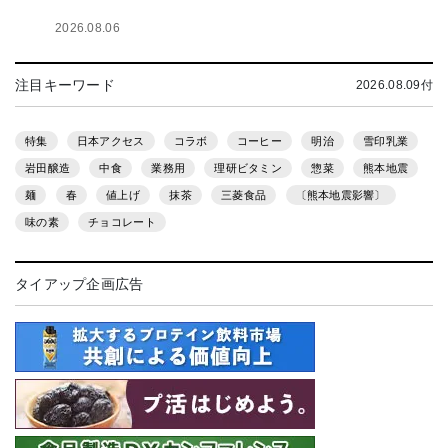
2026.08.06
注目キーワード
2026.08.09付
特集
日本アクセス
コラボ
コーヒー
明治
雪印乳業
岩田醸造
中食
業務用
理研ビタミン
惣菜
熊本地震
麺
春
値上げ
抹茶
三菱食品
〔熊本地震影響〕
味の素
チョコレート
タイアップ企画広告