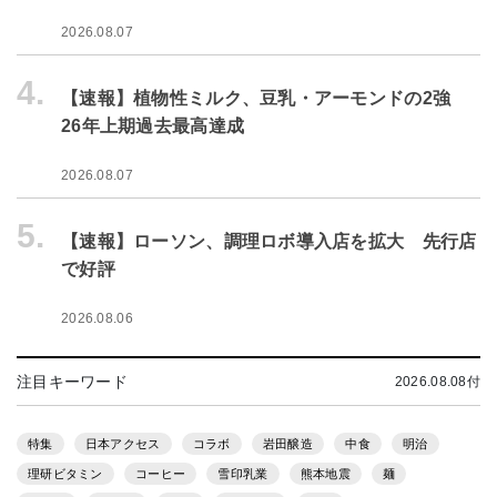
2026.08.07
4.
【速報】植物性ミルク、豆乳・アーモンドの2強
26年上期過去最高達成
2026.08.07
5.
【速報】ローソン、調理ロボ導入店を拡大 先行店
で好評
2026.08.06
注目キーワード
2026.08.08付
特集
日本アクセス
コラボ
岩田醸造
中食
明治
理研ビタミン
コーヒー
雪印乳業
熊本地震
麺