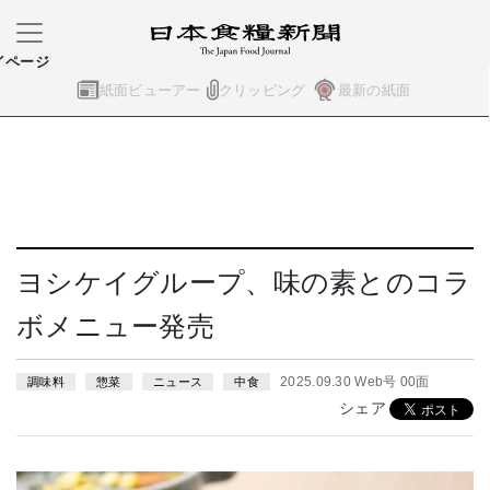
イページ
紙面ビューアー
クリッピング
最新の紙面
ヨシケイグループ、味の素とのコラ
ボメニュー発売
2025.09.30 Web号 00面
調味料
惣菜
ニュース
中食
シェア