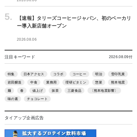
2026.08.06
5.
【速報】タリーズコーヒージャパン、初のベーカリ
ー導入新店舗オープン
2026.08.06
注目キーワード
2026.08.09付
特集
日本アクセス
コラボ
コーヒー
明治
雪印乳業
岩田醸造
中食
業務用
理研ビタミン
惣菜
熊本地震
麺
春
値上げ
抹茶
三菱食品
〔熊本地震影響〕
味の素
チョコレート
タイアップ企画広告