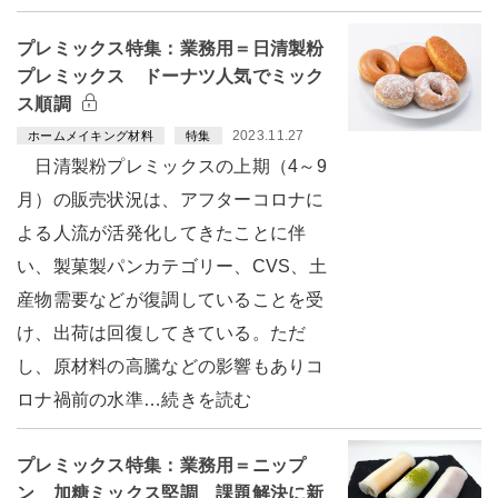
プレミックス特集：業務用＝日清製粉
プレミックス ドーナツ人気でミック
ス順調
2023.11.27
ホームメイキング材料
特集
日清製粉プレミックスの上期（4～9
月）の販売状況は、アフターコロナに
よる人流が活発化してきたことに伴
い、製菓製パンカテゴリー、CVS、土
産物需要などが復調していることを受
け、出荷は回復してきている。ただ
し、原材料の高騰などの影響もありコ
ロナ禍前の水準…続きを読む
プレミックス特集：業務用＝ニップ
ン 加糖ミックス堅調 課題解決に新