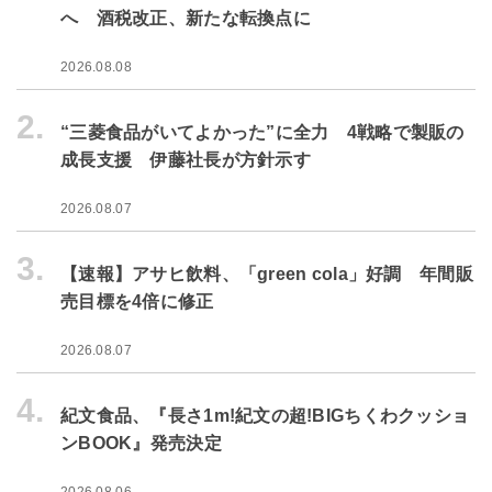
へ 酒税改正、新たな転換点に
2026.08.08
2.
“三菱食品がいてよかった”に全力 4戦略で製販の
成長支援 伊藤社長が方針示す
2026.08.07
3.
【速報】アサヒ飲料、「green cola」好調 年間販
売目標を4倍に修正
2026.08.07
4.
紀文食品、『長さ1m!紀文の超!BIGちくわクッショ
ンBOOK』発売決定