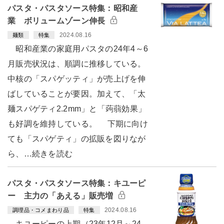
パスタ・パスタソース特集：昭和産
業 ボリュームゾーン伸長
2024.08.16
麺類
特集
昭和産業の家庭用パスタの24年4～6
月販売状況は、順調に推移している。
中核の「スパゲッティ」が売上げを伸
ばしていることが要因。加えて、「太
麺スパゲティ2.2mm」と「蒟蒻効果」
も好調を維持している。 下期に向け
ても「スパゲティ」の拡販を図りなが
ら、…続きを読む
パスタ・パスタソース特集：キユーピ
ー 主力の「あえる」販売増
2024.08.16
調理品・コメまわり品
特集
キユーピーの上期（23年12月～24