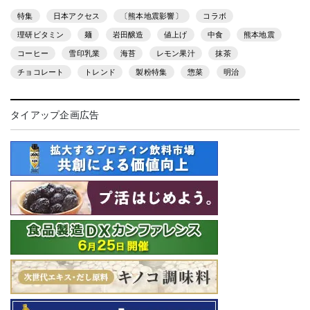
特集
日本アクセス
〔熊本地震影響〕
コラボ
理研ビタミン
麺
岩田醸造
値上げ
中食
熊本地震
コーヒー
雪印乳業
海苔
レモン果汁
抹茶
チョコレート
トレンド
製粉特集
惣菜
明治
タイアップ企画広告