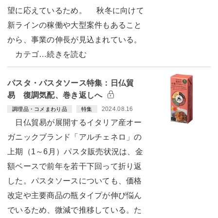
望に応えているため。 秋冬に向けて
新ラインの稼働や大型案件もあること
から、事業の伸長が見込まれている。
カテゴ…続きを読む
パスタ・パスタソース特集：日仏貿
易 復調気配、巻き返しへ
2024.08.16
調理品・コメまわり品
特集
日仏貿易が展開するイタリア産オー
ガニックブランド「アルチェネロ」の
上期（1～6月）パスタ販売状況は、金
額ベースで前年を若干下回って折り返
した。パスタソースについても、価格
改定や主要商品の瓶タイプが伸び悩ん
でいるため、微減で推移している。た