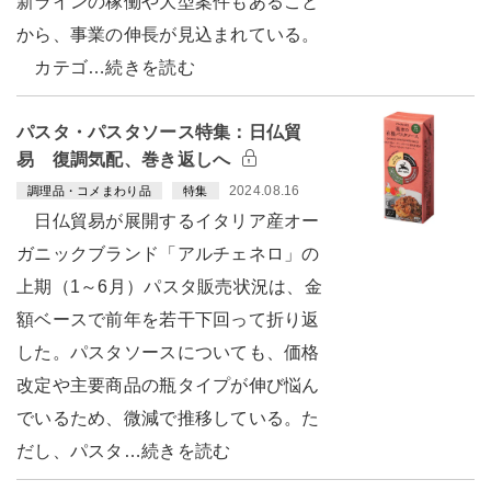
新ラインの稼働や大型案件もあること
から、事業の伸長が見込まれている。
カテゴ…続きを読む
パスタ・パスタソース特集：日仏貿
易 復調気配、巻き返しへ
2024.08.16
調理品・コメまわり品
特集
日仏貿易が展開するイタリア産オー
ガニックブランド「アルチェネロ」の
上期（1～6月）パスタ販売状況は、金
額ベースで前年を若干下回って折り返
した。パスタソースについても、価格
改定や主要商品の瓶タイプが伸び悩ん
でいるため、微減で推移している。た
だし、パスタ…続きを読む