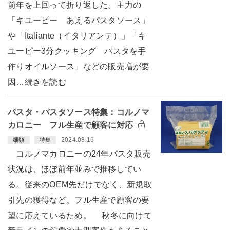
前年を上回って折り返した。主力の
「キユーピー あえるパスタソース」
や「Italiante（イタリアンテ）」「キ
ユーピー3分クッキング パスタを手
作りオイルソース」などの販売増が要
因…続きを読む
パスタ・パスタソース特集：コルノマ
カロニー フル生産で顧客に対応
2024.08.16
麺類
特集
コルノマカロニーの24年パスタ販売
状況は、ほぼ前年並みで推移してい
る。従来のOEM先だけでなく、新規取
引先の獲得など、フル生産で顧客の要
望に応えているため。 秋冬に向けて