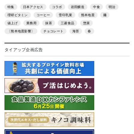
特集
日本アクセス
コラボ
岩田醸造
中食
明治
理研ビタミン
コーヒー
雪印乳業
熊本地震
麺
値上げ
業務用
抹茶
三菱食品
惣菜
〔熊本地震影響〕
チョコレート
海苔
春
タイアップ企画広告