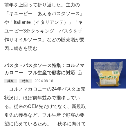
前年を上回って折り返した。主力の
「キユーピー あえるパスタソース」
や「Italiante（イタリアンテ）」「キ
ユーピー3分クッキング パスタを手
作りオイルソース」などの販売増が要
因…続きを読む
パスタ・パスタソース特集：コルノマ
カロニー フル生産で顧客に対応
2024.08.16
麺類
特集
コルノマカロニーの24年パスタ販売
状況は、ほぼ前年並みで推移してい
る。従来のOEM先だけでなく、新規取
引先の獲得など、フル生産で顧客の要
望に応えているため。 秋冬に向けて