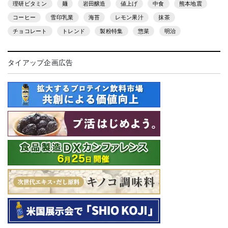
理研ビタミン
麺
岩田醸造
値上げ
中食
熊本地震
コーヒー
雪印乳業
海苔
レモン果汁
抹茶
チョコレート
トレンド
製粉特集
惣菜
明治
タイアップ企画広告