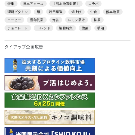
特集
日本アクセス
〔熊本地震影響〕
コラボ
理研ビタミン
麺
岩田醸造
値上げ
中食
熊本地震
コーヒー
雪印乳業
海苔
レモン果汁
抹茶
チョコレート
トレンド
製粉特集
惣菜
明治
タイアップ企画広告