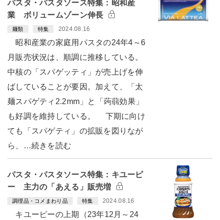
パスタ・パスタソース特集：昭和産
業 ボリュームゾーン伸長
2024.08.16
麺類
特集
昭和産業の家庭用パスタの24年4～6
月販売状況は、順調に推移している。
中核の「スパゲッティ」が売上げを伸
ばしていることが要因。加えて、「太
麺スパゲティ2.2mm」と「蒟蒻効果」
も好調を維持している。 下期に向け
ても「スパゲティ」の拡販を図りなが
ら、…続きを読む
パスタ・パスタソース特集：キユーピ
ー 主力の「あえる」販売増
2024.08.16
調理品・コメまわり品
特集
キユーピーの上期（23年12月～24