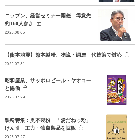
ニップン、経営セミナー開催 得意先
約160人参加
2026.08.05
【熊本地震】熊本製粉、物流・調達、代替策で対応
2026.07.31
昭和産業、サッポロビール・ヤオコー
と協働
2026.07.29
製粉特集：奥本製粉 「湯だねっ粉」
けん引 主力・独自製品を拡販
2026.07.27