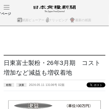
イページ
紙面ビューアー
クリッピング
最新の紙面
日東富士製粉・26年3月期 コスト
増加など減益も増収着地
2026.05.11 13106号 02面
粉類
決算