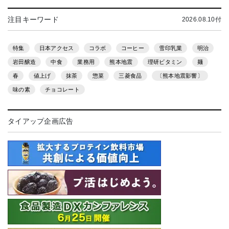
注目キーワード
2026.08.10付
特集
日本アクセス
コラボ
コーヒー
雪印乳業
明治
岩田醸造
中食
業務用
熊本地震
理研ビタミン
麺
春
値上げ
抹茶
惣菜
三菱食品
〔熊本地震影響〕
味の素
チョコレート
タイアップ企画広告