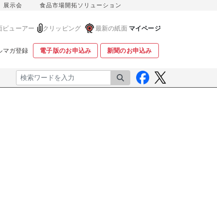
展示会
食品市場開拓ソリューション
面ビューアー
クリッピング
最新の紙面
マイページ
ルマガ登録
電子版のお申込み
新聞のお申込み
検索