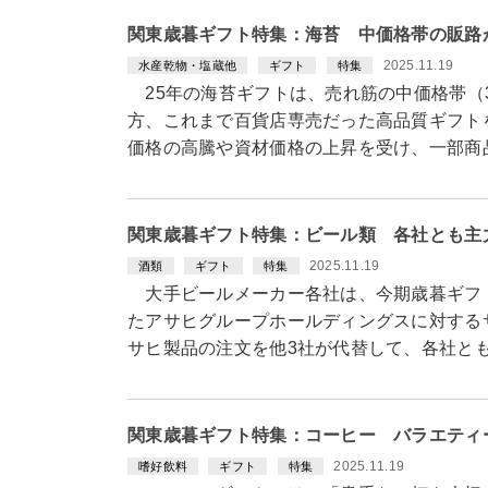
関東歳暮ギフト特集：海苔 中価格帯の販路
2025.11.19
水産乾物・塩蔵他
ギフト
特集
25年の海苔ギフトは、売れ筋の中価格帯（3
方、これまで百貨店専売だった高品質ギフト
価格の高騰や資材価格の上昇を受け、一部商
関東歳暮ギフト特集：ビール類 各社とも主
2025.11.19
酒類
ギフト
特集
大手ビールメーカー各社は、今期歳暮ギフト
たアサヒグループホールディングスに対する
サヒ製品の注文を他3社が代替して、各社と
関東歳暮ギフト特集：コーヒー バラエティ
2025.11.19
嗜好飲料
ギフト
特集