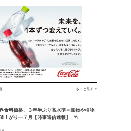
報
もっと見る >
界食料価格、３年半ぶり高水準＝穀物や植物
値上がり―７月【時事通信速報】
:19