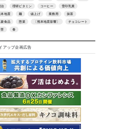
明治
理研ビタミン
コーヒー
雪印乳業
熊本地震
麺
値上げ
業務用
抹茶
三菱食品
惣菜
〔熊本地震影響〕
チョコレート
海苔
春
イアップ企画広告