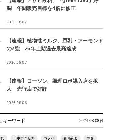
【速報】アサヒ飲料、「green cola」好
調 年間販売目標を4倍に修正
2026.08.07
.
【速報】植物性ミルク、豆乳・アーモンド
の2強 26年上期過去最高達成
2026.08.07
.
【速報】ローソン、調理ロボ導入店を拡
大 先行店で好評
2026.08.06
目キーワード
2026.08.08付
特集
日本アクセス
コラボ
岩田醸造
中食