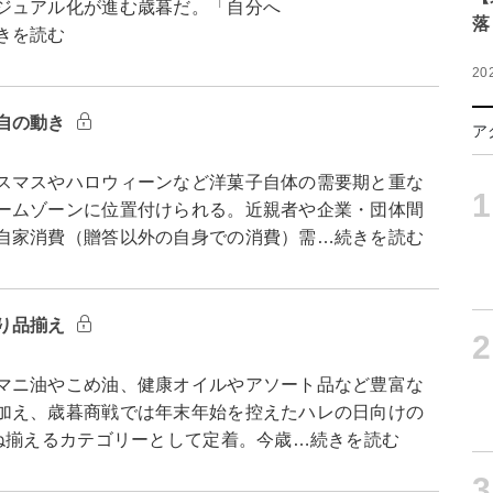
ジュアル化が進む歳暮だ。「自分へ
落
きを読む
20
自の動き
ア
スマスやハロウィーンなど洋菓子自体の需要期と重な
1
ームゾーンに位置付けられる。近親者や企業・団体間
自家消費（贈答以外の自身での消費）需…続きを読む
り品揃え
2
マニ油やこめ油、健康オイルやアソート品など豊富な
加え、歳暮商戦では年末年始を控えたハレの日向けの
兼ね揃えるカテゴリーとして定着。今歳…続きを読む
3