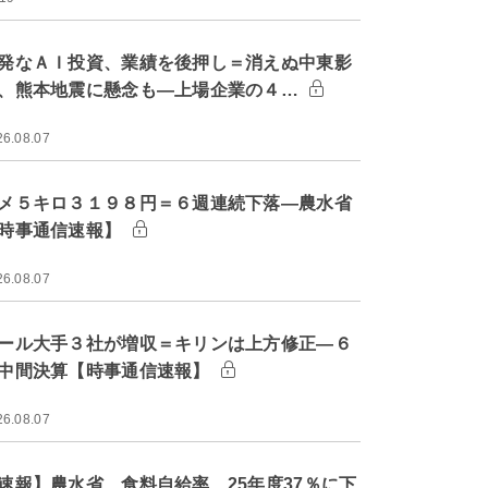
発なＡＩ投資、業績を後押し＝消えぬ中東影
、熊本地震に懸念も―上場企業の４…
26.08.07
メ５キロ３１９８円＝６週連続下落―農水省
時事通信速報】
26.08.07
ール大手３社が増収＝キリンは上方修正―６
中間決算【時事通信速報】
26.08.07
速報】農水省、食料自給率 25年度37％に下