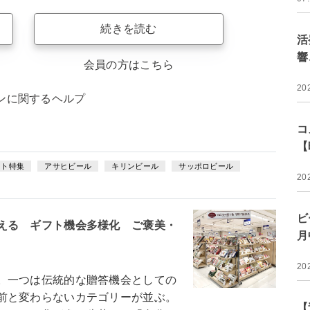
続きを読む
活
響
会員の方はこちら
20
ンに関するヘルプ
コ
【
フト特集
アサヒビール
キリンビール
サッポロビール
20
ビ
える ギフト機会多様化 ご褒美・
月
20
。一つは伝統的な贈答機会としての
前と変わらないカテゴリーが並ぶ。
【