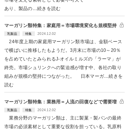
あり、製品の…続きを読む
マーガリン類特集：家庭用＝市場環境変化も規模堅持
2024.12.02
乳製品
特集
24年度上期の家庭用マーガリン類市場は、金額ベース
で横ばいに推移したもようだ。3月末に市場の10～20％
を占めていたとみられるJ-オイルミルズの「ラーマ」が
終売。市場シュリンクへの緊迫感が増す中、各社の取り
組みが規模の堅持につながった。 日本マーガ…続きを
読む
マーガリン類特集：業務用＝人流の回復などで需要増
2024.12.02
乳製品
特集
業務分野のマーガリン類は、主に製菓・製パンの最終
市場の必須素材として重要な役割を担っている。乳原料