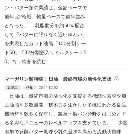
ン・バター類の業績は、金額ベースで
前年比2桁増、物量ベースで前年並み
となった。 乳脂肪分を約50％配合
して「バターに限りなく近い味わい」
を実現したカット油脂「100分割シー
ト50」「32分割筋入りミルクシート5
0」な…続きを読む
マーガリン類特集：日油 最終市場の活性化支援
2024.12.02
乳製品
特集
日油は、最終市場の活性化を支援する機能性素材や加
工油脂を多数展開。技術力を生かした多岐にわたる食品
機能材を数多く保有し、製菓・製パン分野をはじめとす
る多彩なメニューのレベルアップを支えている。 少量
添加で発酵バター風味や乳の呈味を高める流動状風味