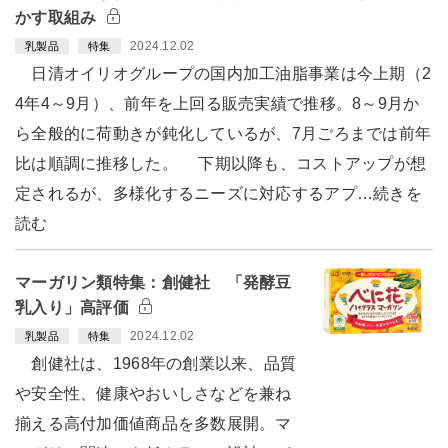
かす取組み
2024.12.02
乳製品
特集
日清オイリオグループの国内加工油脂事業は今上期（2
4年4～9月）、前年を上回る販売実績で推移。8～9月か
ら全般的に荷動きが鈍化しているが、7月ごろまでは前年
比は順調に推移した。 下期以降も、コストアップが想
定されるが、多様化するニーズに対応するアプ…続きを
読む
マーガリン類特集：創健社 「発酵豆
乳入り」高評価
2024.12.02
乳製品
特集
創健社は、1968年の創業以来、品質
や安全性、健康やおいしさなどを兼ね
揃える高付加価値商品を多数展開。マ