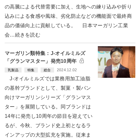
の高騰による代替需要に加え、生地への練り込みや折り
込みによる食感や風味、劣化防止などの機能面で最終商
品の価値向上に貢献している。 日本マーガリン工業
会…続きを読む
マーガリン類特集：J-オイルミルズ
「グランマスター」発売10周年
2024.12.02
乳製品
特集
総合
J-オイルミルズでは業務用加工油脂
の基幹ブランドとして、製菓・製パン
向けマーガリンシリーズ「グランマス
ター」を展開している。同ブランドは
14年に発売し10周年の節目を迎えてい
るが、今秋、ブランド史上初となるラ
インアップの大型拡充を実施。従来ま