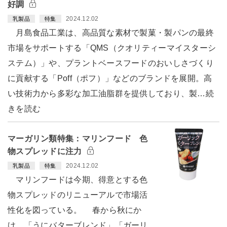
好調
2024.12.02
乳製品
特集
月島食品工業は、高品質な素材で製菓・製パンの最終
市場をサポートする「QMS（クオリティーマイスターシ
ステム）」や、プラントベースフードのおいしさづくり
に貢献する「Poff（ポフ）」などのブランドを展開。高
い技術力から多彩な加工油脂群を提供しており、製…続
きを読む
マーガリン類特集：マリンフード 色
物スプレッドに注力
2024.12.02
乳製品
特集
マリンフードは今期、得意とする色
物スプレッドのリニューアルで市場活
性化を図っている。 春から秋にか
け、「うにバターブレンド」「ガーリ