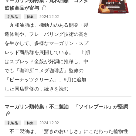
マーガリン類特集：丸和油脂 コメダ
監修商品が寄与
2024.12.02
乳製品
特集
丸和油脂は、機動力のある開発・製
造体制や、フレーバリング技術の高さ
を生かして、多様なマーガリン・スプ
レッド商品群を展開している。 上期
はスプレッド全般が好調に推移し、中
でも「珈琲所コメダ珈琲店」監修の
「ピーナッツクリーム」、9月に追加
した同店監修の…続きを読む
マーガリン類特集：不二製油 「ソイレブール」が堅調
2024.12.02
乳製品
特集
不二製油は、「驚きのおいしさ」にこだわった植物性