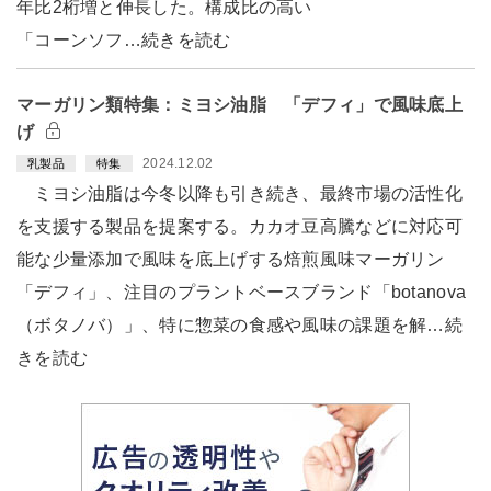
年比2桁増と伸長した。構成比の高い
「コーンソフ…続きを読む
マーガリン類特集：ミヨシ油脂 「デフィ」で風味底上
げ
2024.12.02
乳製品
特集
ミヨシ油脂は今冬以降も引き続き、最終市場の活性化
を支援する製品を提案する。カカオ豆高騰などに対応可
能な少量添加で風味を底上げする焙煎風味マーガリン
「デフィ」、注目のプラントベースブランド「botanova
（ボタノバ）」、特に惣菜の食感や風味の課題を解…続
きを読む