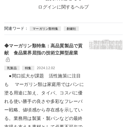
ログインに関するヘルプ
関連ワード：
マーガリン類特集
創健社
◆マーガリン類特集：高品質製品で貢
献 食品業界屈指の技術立脚型産業
2024.12.02
乳製品
特集
●間口拡大が課題 活性施策に注目
も マーガリン類は家庭用ではパンに
塗る用途に加え、タイパ、コスパに優
れる使い勝手の良さや多彩なフレーバ
ー戦略、値頃感から存在感を示してい
る。業務用は製菓・製パンなどの最終
市場を支える素材として必要不可欠で