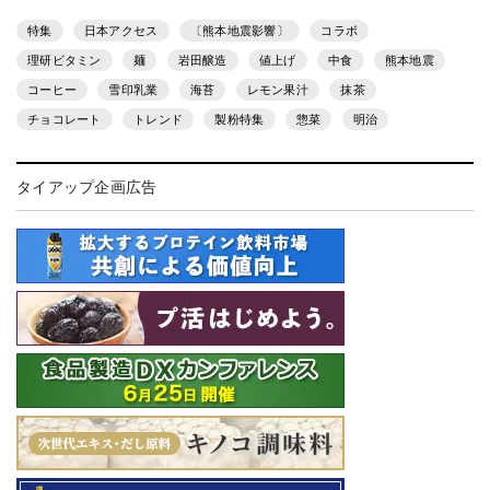
特集
日本アクセス
〔熊本地震影響〕
コラボ
理研ビタミン
麺
岩田醸造
値上げ
中食
熊本地震
コーヒー
雪印乳業
海苔
レモン果汁
抹茶
チョコレート
トレンド
製粉特集
惣菜
明治
タイアップ企画広告