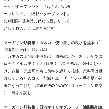
ックバターブレンド」「はちみつバタ
ーブレンド」「燻製バターブレンド」
の4種類を既存品に代わる新シリーズ
として投入。こ…続きを読む
マーガリン類特集：カネカ 使い勝手の良さを提案
2024.12.02
乳製品
特集
カネカの上期関連事業は、価格改定が一巡し、新型コ
ロナウイルス感染症の5類感染症移行後の人流回復を受
け、数量・売上高ともに前年を超えて推移。原料高は継
続しているためコスト削減とユーザーでの人手不足が顕
著になっており、課題解決のためのソリューション提案
に…続きを読む
マーガリン類特集：日清オイリオグループ 油脂機能生