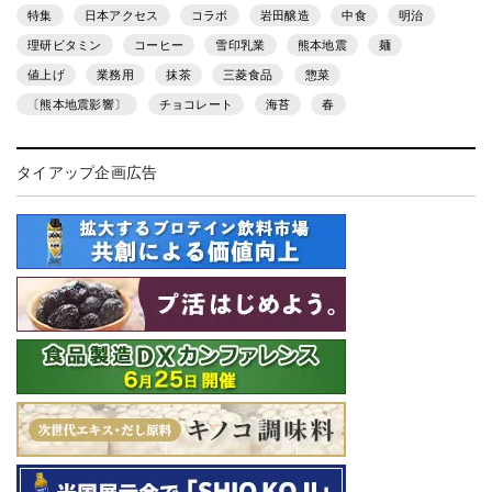
特集
日本アクセス
コラボ
岩田醸造
中食
明治
理研ビタミン
コーヒー
雪印乳業
熊本地震
麺
値上げ
業務用
抹茶
三菱食品
惣菜
〔熊本地震影響〕
チョコレート
海苔
春
タイアップ企画広告