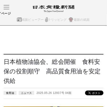
イページ
紙面ビューアー
クリッピング
最新の紙面
日本植物油協会、総会開催 食料安
保の役割順守 高品質食用油を安定
供給
2025.05.26 12937号 04面
食用油
ニュース