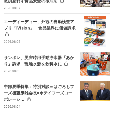
教訓忘れず食品安全の徹底を
2026.08.07
エーディーディー、外観の自動検査ア
プリ「iVision」 食品業界に価値訴求
2026.08.05
サンボレ、災害時用手動浄水器「あか
り」訴求 現地水源を飲料水に
2026.08.05
中部夏季特集：特別対談＝はごろもフ
ーズ後藤康雄会長×ホテイフーズコー
ポレーシ…
2026.08.04