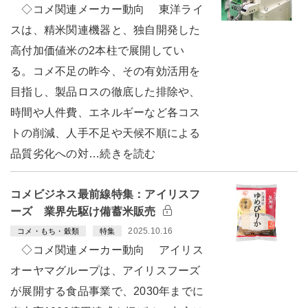
◇コメ関連メーカー動向 東洋ライ
スは、精米関連機器と、独自開発した
高付加価値米の2本柱で展開してい
る。コメ不足の昨今、その有効活用を
目指し、製品ロスの徹底した排除や、
時間や人件費、エネルギーなど各コス
トの削減、人手不足や天候不順による
品質劣化への対…続きを読む
コメビジネス最前線特集：アイリスフ
ーズ 業界先駆け備蓄米販売
2025.10.16
コメ・もち・穀類
特集
◇コメ関連メーカー動向 アイリス
オーヤマグループは、アイリスフーズ
が展開する食品事業で、2030年までに