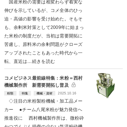
国産米粉の需要は相変わらず着実な
伸びを示しているが、コメ全体のひっ
迫・高値の影響を受け始めた。そもそ
も、余剰米対策として2009年に始まっ
た米粉の制度だが、当初は需要開拓に
苦慮し、原料米の余剰問題がクローズ
アップされたこともあった時代から一
転、直近は…続きを読む
コメビジネス最前線特集：米粉＝西村
機械製作所 新需要開拓し普及
2025.10.16
粉類
特集
機械・資材
◇注目の米粉製粉機械・加工品メー
カー ●チーム八尾米粉が魅力発信へ
推進役に 西村機械製作所は、微粉砕
かつでんぷん損傷の少ない気流粉砕機