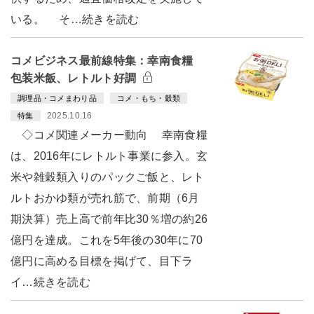
いる。 そ…続きを読む
コメビジネス最前線特集：幸南食糧
包装米飯、レトルト好調
調理品・コメまわり品
コメ・もち・穀類
2025.10.16
特集
◇コメ関連メーカー動向 幸南食糧
は、2016年にレトルト事業に参入。玄
米や雑穀類入りのパックご飯と、レト
ルトおかゆ類が売れ筋で、前期（6月
期決算）売上高で前年比30％増の約26
億円を達成。これを5年後の30年に70
億円に高める目標を掲げて、目下ラ
イ…続きを読む