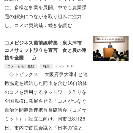
に、多様な事業を展開。中でも農業課
題の解決につながる取り組みに注力
し、コメの契約栽…続きを読む
コメビジネス最前線特集：泉大津市
コメサミット設立を宣言 食と農の連
携を全国…
2025.10.16
コメ・もち・穀類
特集
◇トピックス 大阪府泉大津市と連
携協定を締結した同市を含む16自治体
のコメを活用するネットワーク作りを
全国規模に発展させる「コメがつなぐ
自治体間農業連携首長協議会（コメサ
ミット）」設立に向け、同市は8月26
日、市内で首長会議と「日本の“食と