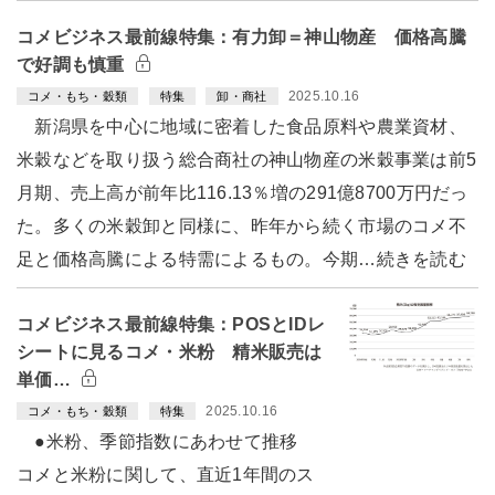
コメビジネス最前線特集：有力卸＝神山物産 価格高騰
で好調も慎重
2025.10.16
コメ・もち・穀類
特集
卸・商社
新潟県を中心に地域に密着した食品原料や農業資材、
米穀などを取り扱う総合商社の神山物産の米穀事業は前5
月期、売上高が前年比116.13％増の291億8700万円だっ
た。多くの米穀卸と同様に、昨年から続く市場のコメ不
足と価格高騰による特需によるもの。今期…続きを読む
コメビジネス最前線特集：POSとIDレ
シートに見るコメ・米粉 精米販売は
単価…
2025.10.16
コメ・もち・穀類
特集
●米粉、季節指数にあわせて推移
コメと米粉に関して、直近1年間のス