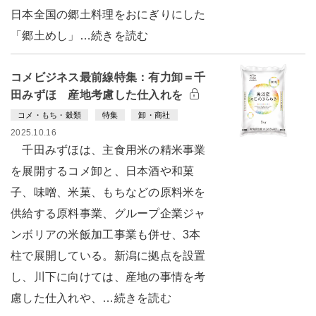
日本全国の郷土料理をおにぎりにした
「郷土めし」…続きを読む
コメビジネス最前線特集：有力卸＝千
田みずほ 産地考慮した仕入れを
コメ・もち・穀類
特集
卸・商社
2025.10.16
千田みずほは、主食用米の精米事業
を展開するコメ卸と、日本酒や和菓
子、味噌、米菓、もちなどの原料米を
供給する原料事業、グループ企業ジャ
ンボリアの米飯加工事業も併せ、3本
柱で展開している。新潟に拠点を設置
し、川下に向けては、産地の事情を考
慮した仕入れや、…続きを読む