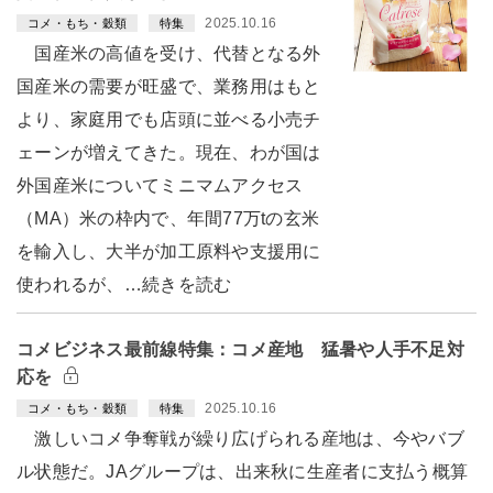
2025.10.16
コメ・もち・穀類
特集
国産米の高値を受け、代替となる外
国産米の需要が旺盛で、業務用はもと
より、家庭用でも店頭に並べる小売チ
ェーンが増えてきた。現在、わが国は
外国産米についてミニマムアクセス
（MA）米の枠内で、年間77万tの玄米
を輸入し、大半が加工原料や支援用に
使われるが、…続きを読む
コメビジネス最前線特集：コメ産地 猛暑や人手不足対
応を
2025.10.16
コメ・もち・穀類
特集
激しいコメ争奪戦が繰り広げられる産地は、今やバブ
ル状態だ。JAグループは、出来秋に生産者に支払う概算