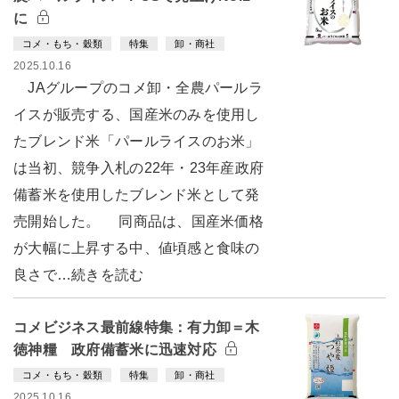
に
コメ・もち・穀類
特集
卸・商社
2025.10.16
JAグループのコメ卸・全農パールラ
イスが販売する、国産米のみを使用し
たブレンド米「パールライスのお米」
は当初、競争入札の22年・23年産政府
備蓄米を使用したブレンド米として発
売開始した。 同商品は、国産米価格
が大幅に上昇する中、値頃感と食味の
良さで…続きを読む
コメビジネス最前線特集：有力卸＝木
徳神糧 政府備蓄米に迅速対応
コメ・もち・穀類
特集
卸・商社
2025.10.16