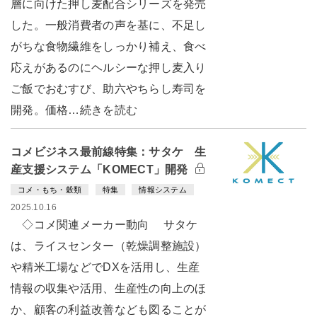
層に向けた押し麦配合シリーズを発売
した。一般消費者の声を基に、不足し
がちな食物繊維をしっかり補え、食べ
応えがあるのにヘルシーな押し麦入り
ご飯でおむすび、助六やちらし寿司を
開発。価格…続きを読む
コメビジネス最前線特集：サタケ 生
産支援システム「KOMECT」開発
コメ・もち・穀類
特集
情報システム
2025.10.16
◇コメ関連メーカー動向 サタケ
は、ライスセンター（乾燥調整施設）
や精米工場などでDXを活用し、生産
情報の収集や活用、生産性の向上のほ
か、顧客の利益改善なども図ることが