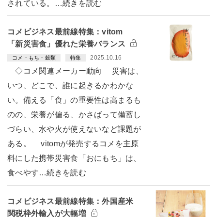
されている。…続きを読む
コメビジネス最前線特集：vitom
「新災害食」優れた栄養バランス
2025.10.16
コメ・もち・穀類
特集
◇コメ関連メーカー動向 災害は、
いつ、どこで、誰に起きるかわかな
い。備える「食」の重要性は高まるも
のの、栄養が偏る、かさばって備蓄し
づらい、水や火が使えないなど課題が
ある。 vitomが発売するコメを主原
料にした携帯災害食「おにもち」は、
食べやす…続きを読む
コメビジネス最前線特集：外国産米
関税枠外輸入が大幅増