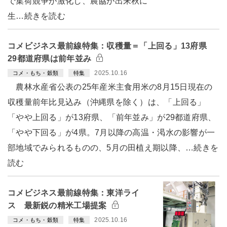
で集荷競争が激化し、農協が出来秋に
生…続きを読む
コメビジネス最前線特集：収穫量＝「上回る」13府県
29都道府県は前年並み
2025.10.16
コメ・もち・穀類
特集
農林水産省公表の25年産米主食用米の8月15日現在の
収穫量前年比見込み（沖縄県を除く）は、「上回る」
「やや上回る」が13府県、「前年並み」が29都道府県、
「やや下回る」が4県。7月以降の高温・渇水の影響が一
部地域でみられるものの、5月の田植え期以降、…続きを
読む
コメビジネス最前線特集：東洋ライ
ス 最新鋭の精米工場提案
2025.10.16
コメ・もち・穀類
特集