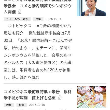
米協会 コメと腸内細菌でシンポジウ
ム開催
2025.10.16
コメ・もち・穀類
特集
◇トピックス ●ご飯の機能性や活
用法も紹介 機能性健康米協会は7月
30日、「お米と腸内細菌～ごはんで健
康、始めよう～」をテーマに、第5回
シンポジウムを開催した。会場のあべ
のハルカス（大阪市阿倍野区）の会議
室には、消費者も含め約120人が参集
し、熱…続きを読む
コメビジネス最前線特集：米粉 原料
米不足が深刻 値上げも必至
2025.10.16
粉類
特集