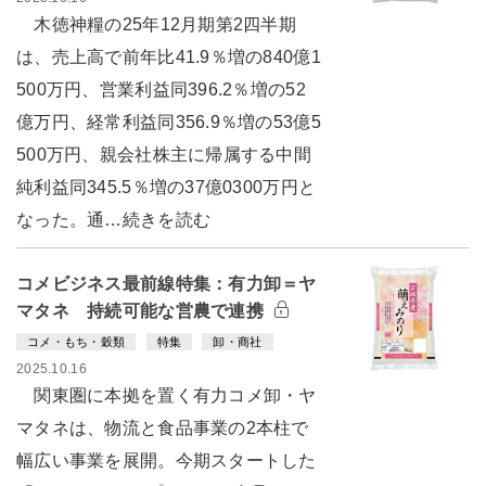
木徳神糧の25年12月期第2四半期
は、売上高で前年比41.9％増の840億1
500万円、営業利益同396.2％増の52
億万円、経常利益同356.9％増の53億5
500万円、親会社株主に帰属する中間
純利益同345.5％増の37億0300万円と
なった。通…続きを読む
コメビジネス最前線特集：有力卸＝ヤ
マタネ 持続可能な営農で連携
コメ・もち・穀類
特集
卸・商社
2025.10.16
関東圏に本拠を置く有力コメ卸・ヤ
マタネは、物流と食品事業の2本柱で
幅広い事業を展開。今期スタートした