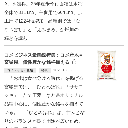
A」を獲得。25年産米作付面積は水稲
全体で3111ha、主食用で6641ha、加
工用で1224ha増加。品種別では「な
なつぼし」と「えみまる」が増加の…
続きを読む
コメビジネス最前線特集：コメ産地＝
宮城県 個性豊かな銘柄揃える
2025.10.16
コメ・もち・穀類
特集
「お米は食べ分ける時代」を掲げる
宮城県では、「ひとめぼれ」「ササニ
シキ」「だて正夢」など県オリジナル
品種中心に、個性豊かな銘柄を揃えて
いる。 「ひとめぼれ」は、甘みと粘
りのバランスが良く用途が広いため、