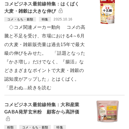
コメビジネス最前線特集：はくばく
大麦・雑穀は大きな伸び
2025.10.16
コメ・もち・穀類
特集
◇コメ関連メーカー動向 コメの高
騰と不足を受け、市場における4～6月
の大麦・雑穀販売量は過去15年で最大
級の伸びをみせた。 「話題となった
『かさ増し』だけでなく、『腸活』な
どさまざまなポイントで大麦・雑穀の
認知度がアップした」とはくばく。
「思わぬ…続きを読む
コメビジネス最前線特集：大和産業
GABA発芽玄米粉 顧客から高評価
粉類
コメ・もち・穀類
特集