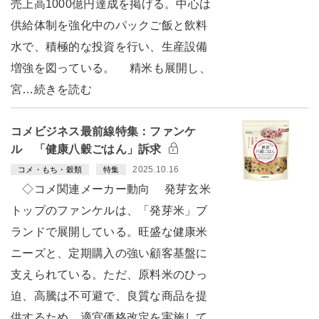
売上高1000億円達成を掲げる。中心は
供給体制を強化中のパックご飯と飲料
水で、積極的な投資を行い、生産設備
増強を図っている。 精米も展開し、
宮…続きを読む
コメビジネス最前線特集：ファンケ
ル 「健康八穀ごはん」訴求
2025.10.16
コメ・もち・穀類
特集
◇コメ関連メーカー動向 発芽玄米
トップのファンケルは、「発芽米」ブ
ランドで展開している。旺盛な健康米
ニーズと、定期購入の強い顧客基盤に
支えられている。ただ、原料米のひっ
迫、高騰は不可避で、良質な商品を提
供するため、適宜価格改定を実施して