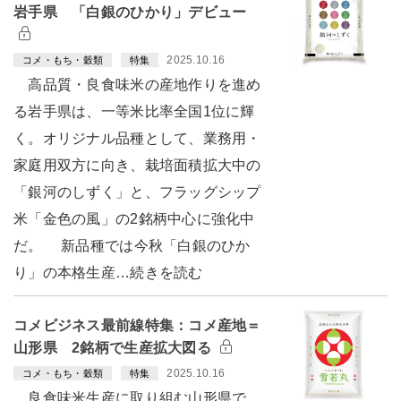
岩手県 「白銀のひかり」デビュー
2025.10.16
コメ・もち・穀類
特集
高品質・良食味米の産地作りを進め
る岩手県は、一等米比率全国1位に輝
く。オリジナル品種として、業務用・
家庭用双方に向き、栽培面積拡大中の
「銀河のしずく」と、フラッグシップ
米「金色の風」の2銘柄中心に強化中
だ。 新品種では今秋「白銀のひか
り」の本格生産…続きを読む
コメビジネス最前線特集：コメ産地＝
山形県 2銘柄で生産拡大図る
2025.10.16
コメ・もち・穀類
特集
良食味米生産に取り組む山形県で