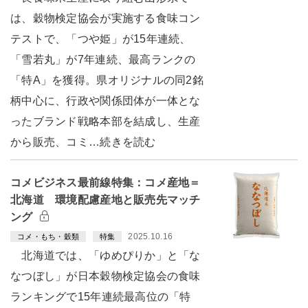
は、穀物検定協会が実施する食味コン
テストで、「つや姫」が15年連続、
「雪若丸」が7年連続、最高ランクの
「特A」を獲得。県オリジナルの同2銘
柄中心に、行政や関係団体が一体とな
ったブランド戦略本部を結成し、生産
から販売、コミ…続きを読む
コメビジネス最前線特集：コメ産地＝
北海道 環境配慮産地と販売先マッチ
ング
2025.10.16
コメ・もち・穀類
特集
北海道では、「ゆめぴりか」と「な
なつぼし」が日本穀物検定協会の食味
ランキングで15年連続最高位の「特