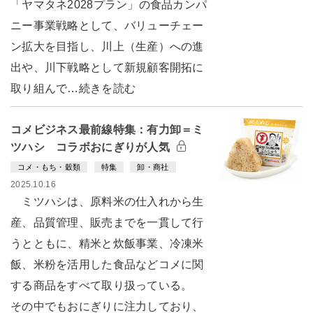
「ヤマタネ2028プラン」の食品カンパ
ニー事業戦略として、バリューチェー
ン拡大を目指し、川上（生産）への進
出や、川下戦略として新規顧客開拓に
取り組んで…続きを読む
コメビジネス最前線特集：有力卸＝ミ
ツハシ コラボおにぎりが人気
コメ・もち・穀類
特集
卸・商社
2025.10.16
ミツハシは、原料米の仕入れから生
産、品質管理、販売までを一貫して行
うとともに、精米と炊飯事業、冷凍米
飯、米粉を活用した食品などコメに関
する商品をすべて取り扱っている。
その中でもおにぎりに注力しており、