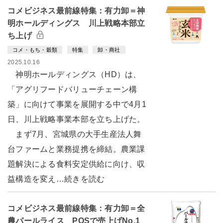
コメビジネス最前線特集：有力卸＝神
明ホールディングス 川上戦略本部立
ち上げ
コメ・もち・穀類
特集
卸・商社
2025.10.16
神明ホールディングス（HD）は、
「アグリフードバリューチェーン構
築」に向けて事業を展開する中で4月1
日、川上戦略事業本部を立ち上げた。
まず7月、宮城県の大手生産法人舞
台ファームと業務提携を締結。農業課
題解決による食料安定供給に向け、収
益構造を変え…続きを読む
コメビジネス最前線特集：有力卸＝全
農パールライス POSで売上げNo.1