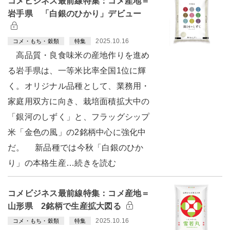
コメビジネス最前線特集：コメ産地＝
岩手県 「白銀のひかり」デビュー
2025.10.16
コメ・もち・穀類
特集
高品質・良食味米の産地作りを進め
る岩手県は、一等米比率全国1位に輝
く。オリジナル品種として、業務用・
家庭用双方に向き、栽培面積拡大中の
「銀河のしずく」と、フラッグシップ
米「金色の風」の2銘柄中心に強化中
だ。 新品種では今秋「白銀のひか
り」の本格生産…続きを読む
コメビジネス最前線特集：コメ産地＝
山形県 2銘柄で生産拡大図る
2025.10.16
コメ・もち・穀類
特集