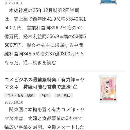
2025.10.16
木徳神糧の25年12月期第2四半期
は、売上高で前年比41.9％増の840億1
500万円、営業利益同396.2％増の52
億万円、経常利益同356.9％増の53億5
500万円、親会社株主に帰属する中間
純利益同345.5％増の37億0300万円と
なった。通…続きを読む
コメビジネス最前線特集：有力卸＝ヤ
マタネ 持続可能な営農で連携
コメ・もち・穀類
特集
卸・商社
2025.10.16
関東圏に本拠を置く有力コメ卸・ヤ
マタネは、物流と食品事業の2本柱で
幅広い事業を展開。今期スタートした