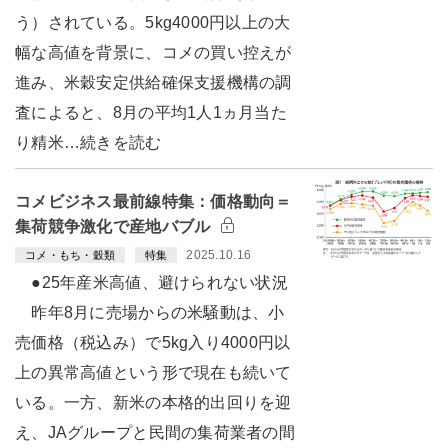
う）されている。5kg4000円以上の大
幅な高値を背景に、コメの買い控えが
進み、米穀安定供給確保支援機構の調
査によると、8月の平均1人1ヵ月当た
り精米…続きを読む
コメビジネス最前線特集：価格動向＝
集荷競争激化で産地バブル
2025.10.16
コメ・もち・穀類
特集
●25年産米高値、避けられない状況
昨年8月に売場からの米騒動は、小
売価格（税込み）で5kg入り4000円以
上の異常高値という形で現在も続いて
いる。一方、新米の本格的出回りを迎
え、JAグループと民間の集荷業者の間