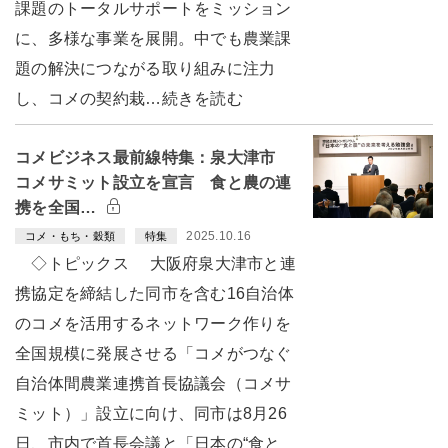
課題のトータルサポートをミッション
に、多様な事業を展開。中でも農業課
題の解決につながる取り組みに注力
し、コメの契約栽…続きを読む
コメビジネス最前線特集：泉大津市
コメサミット設立を宣言 食と農の連
携を全国…
2025.10.16
コメ・もち・穀類
特集
◇トピックス 大阪府泉大津市と連
携協定を締結した同市を含む16自治体
のコメを活用するネットワーク作りを
全国規模に発展させる「コメがつなぐ
自治体間農業連携首長協議会（コメサ
ミット）」設立に向け、同市は8月26
日、市内で首長会議と「日本の“食と