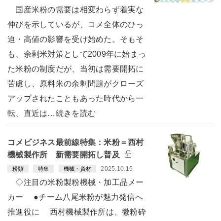
国産米粉の需要は相変わらず着実な
伸びを示しているが、コメ全体のひっ
迫・高値の影響を受け始めた。そもそ
も、余剰米対策として2009年に始まっ
た米粉の制度だが、当初は需要開拓に
苦慮し、原料米の余剰問題がクローズ
アップされたこともあった時代から一
転、直近は…続きを読む
コメビジネス最前線特集：米粉＝西村
機械製作所 新需要開拓し普及
2025.10.16
粉類
特集
機械・資材
◇注目の米粉製粉機械・加工品メー
カー ●チーム八尾米粉が魅力発信へ
推進役に 西村機械製作所は、微粉砕