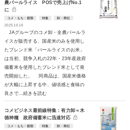
農パールライス POSで売上げNo.1
に
コメ・もち・穀類
特集
卸・商社
2025.10.16
JAグループのコメ卸・全農パールラ
イスが販売する、国産米のみを使用し
たブレンド米「パールライスのお米」
は当初、競争入札の22年・23年産政府
備蓄米を使用したブレンド米として発
売開始した。 同商品は、国産米価格
が大幅に上昇する中、値頃感と食味の
良さで…続きを読む
コメビジネス最前線特集：有力卸＝木
徳神糧 政府備蓄米に迅速対応
コメ・もち・穀類
特集
卸・商社