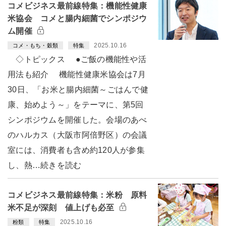
コメビジネス最前線特集：機能性健康
米協会 コメと腸内細菌でシンポジウ
ム開催
2025.10.16
コメ・もち・穀類
特集
◇トピックス ●ご飯の機能性や活
用法も紹介 機能性健康米協会は7月
30日、「お米と腸内細菌～ごはんで健
康、始めよう～」をテーマに、第5回
シンポジウムを開催した。会場のあべ
のハルカス（大阪市阿倍野区）の会議
室には、消費者も含め約120人が参集
し、熱…続きを読む
コメビジネス最前線特集：米粉 原料
米不足が深刻 値上げも必至
2025.10.16
粉類
特集