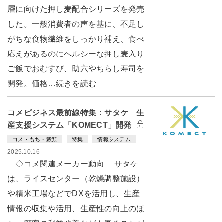
層に向けた押し麦配合シリーズを発売
した。一般消費者の声を基に、不足し
がちな食物繊維をしっかり補え、食べ
応えがあるのにヘルシーな押し麦入り
ご飯でおむすび、助六やちらし寿司を
開発。価格…続きを読む
コメビジネス最前線特集：サタケ 生
産支援システム「KOMECT」開発
コメ・もち・穀類
特集
情報システム
2025.10.16
◇コメ関連メーカー動向 サタケ
は、ライスセンター（乾燥調整施設）
や精米工場などでDXを活用し、生産
情報の収集や活用、生産性の向上のほ