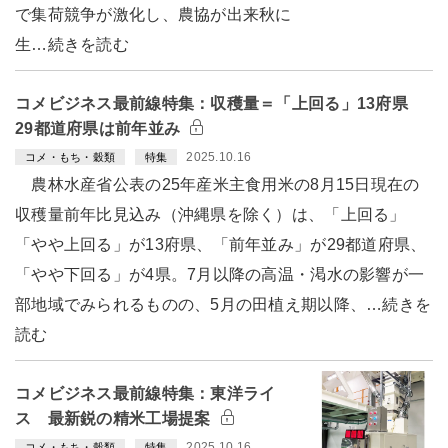
で集荷競争が激化し、農協が出来秋に
生…続きを読む
コメビジネス最前線特集：収穫量＝「上回る」13府県
29都道府県は前年並み
2025.10.16
コメ・もち・穀類
特集
農林水産省公表の25年産米主食用米の8月15日現在の
収穫量前年比見込み（沖縄県を除く）は、「上回る」
「やや上回る」が13府県、「前年並み」が29都道府県、
「やや下回る」が4県。7月以降の高温・渇水の影響が一
部地域でみられるものの、5月の田植え期以降、…続きを
読む
コメビジネス最前線特集：東洋ライ
ス 最新鋭の精米工場提案
2025.10.16
コメ・もち・穀類
特集