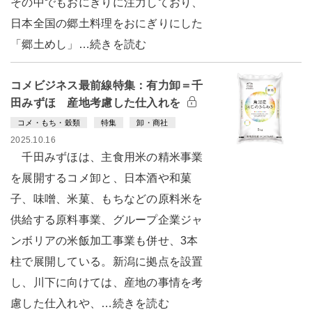
その中でもおにぎりに注力しており、
日本全国の郷土料理をおにぎりにした
「郷土めし」…続きを読む
コメビジネス最前線特集：有力卸＝千
田みずほ 産地考慮した仕入れを
コメ・もち・穀類
特集
卸・商社
2025.10.16
千田みずほは、主食用米の精米事業
を展開するコメ卸と、日本酒や和菓
子、味噌、米菓、もちなどの原料米を
供給する原料事業、グループ企業ジャ
ンボリアの米飯加工事業も併せ、3本
柱で展開している。新潟に拠点を設置
し、川下に向けては、産地の事情を考
慮した仕入れや、…続きを読む