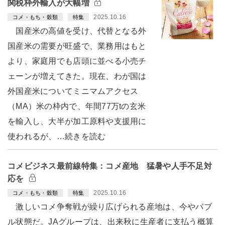
関税枠外輸入が大幅増
2025.10.16
コメ・もち・穀類
特集
国産米の高値を受け、代替となる外
国産米の需要が旺盛で、業務用はもと
より、家庭用でも店頭に並べる小売チ
ェーンが増えてきた。現在、わが国は
外国産米についてミニマムアクセス
（MA）米の枠内で、年間77万tの玄米
を輸入し、大半が加工原料や支援用に
使われるが、…続きを読む
コメビジネス最前線特集：コメ産地 猛暑や人手不足対
応を
2025.10.16
コメ・もち・穀類
特集
激しいコメ争奪戦が繰り広げられる産地は、今やバブ
ル状態だ。JAグループは、出来秋に生産者に支払う概算