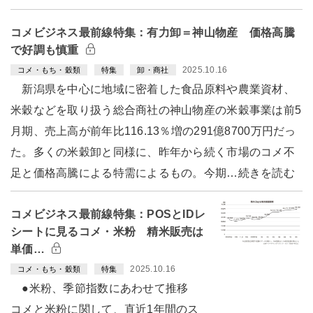
コメビジネス最前線特集：有力卸＝神山物産 価格高騰
で好調も慎重
2025.10.16
コメ・もち・穀類
特集
卸・商社
新潟県を中心に地域に密着した食品原料や農業資材、
米穀などを取り扱う総合商社の神山物産の米穀事業は前5
月期、売上高が前年比116.13％増の291億8700万円だっ
た。多くの米穀卸と同様に、昨年から続く市場のコメ不
足と価格高騰による特需によるもの。今期…続きを読む
コメビジネス最前線特集：POSとIDレ
シートに見るコメ・米粉 精米販売は
単価…
2025.10.16
コメ・もち・穀類
特集
●米粉、季節指数にあわせて推移
コメと米粉に関して、直近1年間のス