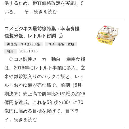
供するため、適宜価格改定を実施して
いる。 そ…続きを読む
コメビジネス最前線特集：幸南食糧
包装米飯、レトルト好調
調理品・コメまわり品
コメ・もち・穀類
2025.10.16
特集
◇コメ関連メーカー動向 幸南食糧
は、2016年にレトルト事業に参入。玄
米や雑穀類入りのパックご飯と、レト
ルトおかゆ類が売れ筋で、前期（6月
期決算）売上高で前年比30％増の約26
億円を達成。これを5年後の30年に70
億円に高める目標を掲げて、目下ラ
イ…続きを読む