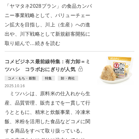
「ヤマタネ2028プラン」の食品カンパ
ニー事業戦略として、バリューチェー
ン拡大を目指し、川上（生産）への進
出や、川下戦略として新規顧客開拓に
取り組んで…続きを読む
コメビジネス最前線特集：有力卸＝ミ
ツハシ コラボおにぎりが人気
コメ・もち・穀類
特集
卸・商社
2025.10.16
ミツハシは、原料米の仕入れから生
産、品質管理、販売までを一貫して行
うとともに、精米と炊飯事業、冷凍米
飯、米粉を活用した食品などコメに関
する商品をすべて取り扱っている。