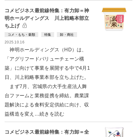
コメビジネス最前線特集：有力卸＝神
明ホールディングス 川上戦略本部立
ち上げ
コメ・もち・穀類
特集
卸・商社
2025.10.16
神明ホールディングス（HD）は、
「アグリフードバリューチェーン構
築」に向けて事業を展開する中で4月1
日、川上戦略事業本部を立ち上げた。
まず7月、宮城県の大手生産法人舞
台ファームと業務提携を締結。農業課
題解決による食料安定供給に向け、収
益構造を変え…続きを読む
コメビジネス最前線特集：有力卸＝全