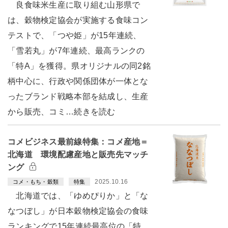
良食味米生産に取り組む山形県で
は、穀物検定協会が実施する食味コン
テストで、「つや姫」が15年連続、
「雪若丸」が7年連続、最高ランクの
「特A」を獲得。県オリジナルの同2銘
柄中心に、行政や関係団体が一体とな
ったブランド戦略本部を結成し、生産
から販売、コミ…続きを読む
コメビジネス最前線特集：コメ産地＝
北海道 環境配慮産地と販売先マッチ
ング
2025.10.16
コメ・もち・穀類
特集
北海道では、「ゆめぴりか」と「な
なつぼし」が日本穀物検定協会の食味
ランキングで15年連続最高位の「特