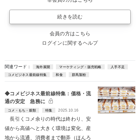
続きを読む
会員の方はこちら
ログインに関するヘルプ
関連ワード：
海外展開
マーケティング・販売戦略
人手不足
コメビジネス最前線特集
和食
群馬製粉
◆コメビジネス最前線特集：価格・流
通の安定 急務に
2025.10.16
コメ・もち・穀類
特集
長引くコメ余りの時代は終わり、安
値から高値へと大きく環境は変化、産
地から流通、消費者まで翻弄（ほんろ