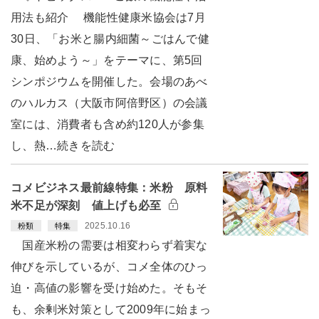
用法も紹介 機能性健康米協会は7月
30日、「お米と腸内細菌～ごはんで健
康、始めよう～」をテーマに、第5回
シンポジウムを開催した。会場のあべ
のハルカス（大阪市阿倍野区）の会議
室には、消費者も含め約120人が参集
し、熱…続きを読む
コメビジネス最前線特集：米粉 原料
米不足が深刻 値上げも必至
2025.10.16
粉類
特集
国産米粉の需要は相変わらず着実な
伸びを示しているが、コメ全体のひっ
迫・高値の影響を受け始めた。そもそ
も、余剰米対策として2009年に始まっ