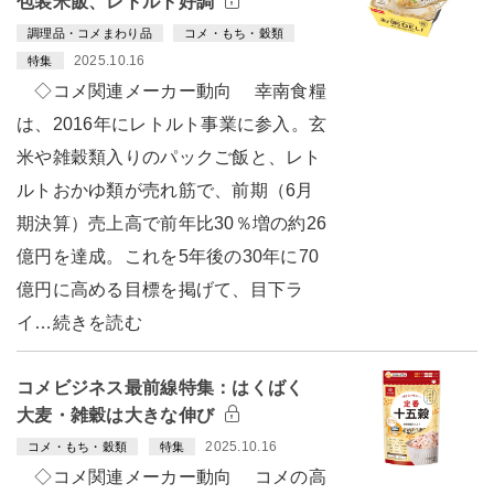
包装米飯、レトルト好調
調理品・コメまわり品
コメ・もち・穀類
2025.10.16
特集
◇コメ関連メーカー動向 幸南食糧
は、2016年にレトルト事業に参入。玄
米や雑穀類入りのパックご飯と、レト
ルトおかゆ類が売れ筋で、前期（6月
期決算）売上高で前年比30％増の約26
億円を達成。これを5年後の30年に70
億円に高める目標を掲げて、目下ラ
イ…続きを読む
コメビジネス最前線特集：はくばく
大麦・雑穀は大きな伸び
2025.10.16
コメ・もち・穀類
特集
◇コメ関連メーカー動向 コメの高