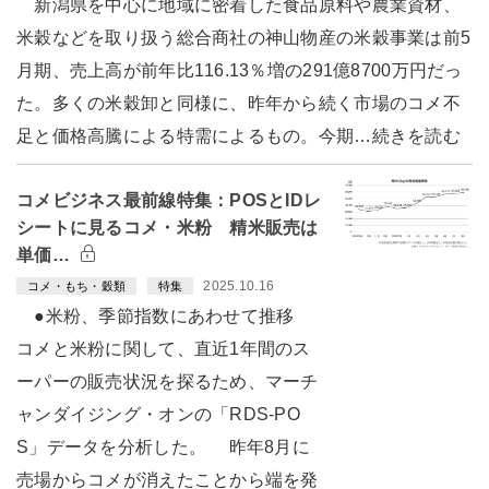
新潟県を中心に地域に密着した食品原料や農業資材、
米穀などを取り扱う総合商社の神山物産の米穀事業は前5
月期、売上高が前年比116.13％増の291億8700万円だっ
た。多くの米穀卸と同様に、昨年から続く市場のコメ不
足と価格高騰による特需によるもの。今期…続きを読む
コメビジネス最前線特集：POSとIDレ
シートに見るコメ・米粉 精米販売は
単価…
2025.10.16
コメ・もち・穀類
特集
●米粉、季節指数にあわせて推移
コメと米粉に関して、直近1年間のス
ーパーの販売状況を探るため、マーチ
ャンダイジング・オンの「RDS-PO
S」データを分析した。 昨年8月に
売場からコメが消えたことから端を発