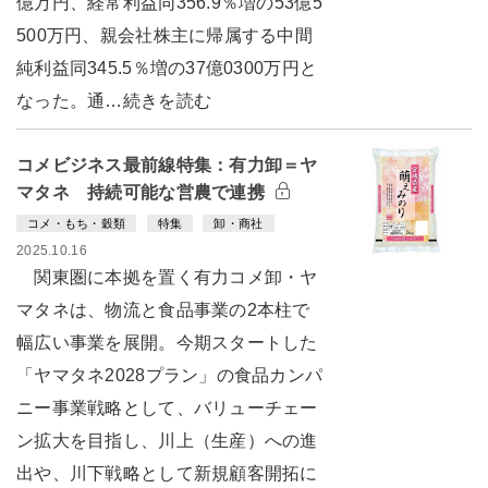
億万円、経常利益同356.9％増の53億5
500万円、親会社株主に帰属する中間
純利益同345.5％増の37億0300万円と
なった。通…続きを読む
コメビジネス最前線特集：有力卸＝ヤ
マタネ 持続可能な営農で連携
コメ・もち・穀類
特集
卸・商社
2025.10.16
関東圏に本拠を置く有力コメ卸・ヤ
マタネは、物流と食品事業の2本柱で
幅広い事業を展開。今期スタートした
「ヤマタネ2028プラン」の食品カンパ
ニー事業戦略として、バリューチェー
ン拡大を目指し、川上（生産）への進
出や、川下戦略として新規顧客開拓に