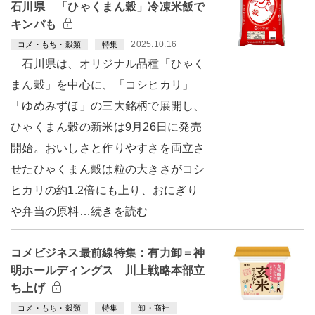
石川県 「ひゃくまん穀」冷凍米飯で
キンパも
2025.10.16
コメ・もち・穀類
特集
石川県は、オリジナル品種「ひゃく
まん穀」を中心に、「コシヒカリ」
「ゆめみずほ」の三大銘柄で展開し、
ひゃくまん穀の新米は9月26日に発売
開始。おいしさと作りやすさを両立さ
せたひゃくまん穀は粒の大きさがコシ
ヒカリの約1.2倍にも上り、おにぎり
や弁当の原料…続きを読む
コメビジネス最前線特集：有力卸＝神
明ホールディングス 川上戦略本部立
ち上げ
コメ・もち・穀類
特集
卸・商社