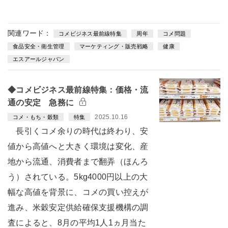
関連ワード：
コメビジネス最前線特集
周年
コメ問題
食品安全・衛生管理
マーケティング・販売戦略
健康
エスアールジャパン
◆コメビジネス最前線特集：価格・流
通の安定 急務に
2025.10.16
コメ・もち・穀類
特集
長引くコメ余りの時代は終わり、安
値から高値へと大きく環境は変化、産
地から流通、消費者まで翻弄（ほんろ
う）されている。5kg4000円以上の大
幅な高値を背景に、コメの買い控えが
進み、米穀安定供給確保支援機構の調
査によると、8月の平均1人1ヵ月当た