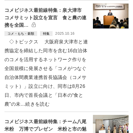
コメビジネス最前線特集：泉大津市
コメサミット設立を宣言 食と農の連
携を全国…
2025.10.16
コメ・もち・穀類
特集
◇トピックス 大阪府泉大津市と連
携協定を締結した同市を含む16自治体
のコメを活用するネットワーク作りを
全国規模に発展させる「コメがつなぐ
自治体間農業連携首長協議会（コメサ
ミット）」設立に向け、同市は8月26
日、市内で首長会議と「日本の“食と
農”の未…続きを読む
コメビジネス最前線特集：チーム八尾
米粉 万博でプレゼン 米粉と市の魅