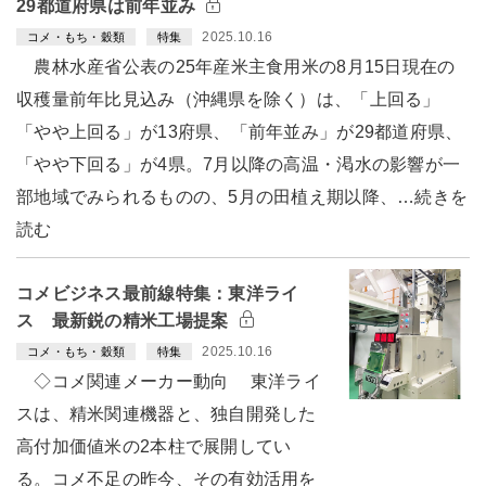
29都道府県は前年並み
2025.10.16
コメ・もち・穀類
特集
農林水産省公表の25年産米主食用米の8月15日現在の
収穫量前年比見込み（沖縄県を除く）は、「上回る」
「やや上回る」が13府県、「前年並み」が29都道府県、
「やや下回る」が4県。7月以降の高温・渇水の影響が一
部地域でみられるものの、5月の田植え期以降、…続きを
読む
コメビジネス最前線特集：東洋ライ
ス 最新鋭の精米工場提案
2025.10.16
コメ・もち・穀類
特集
◇コメ関連メーカー動向 東洋ライ
スは、精米関連機器と、独自開発した
高付加価値米の2本柱で展開してい
る。コメ不足の昨今、その有効活用を