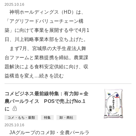
2025.10.16
神明ホールディングス（HD）は、
「アグリフードバリューチェーン構
築」に向けて事業を展開する中で4月1
日、川上戦略事業本部を立ち上げた。
まず7月、宮城県の大手生産法人舞
台ファームと業務提携を締結。農業課
題解決による食料安定供給に向け、収
益構造を変え…続きを読む
コメビジネス最前線特集：有力卸＝全
農パールライス POSで売上げNo.1
に
コメ・もち・穀類
特集
卸・商社
2025.10.16
JAグループのコメ卸・全農パールラ