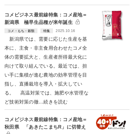
コメビジネス最前線特集：コメ産地＝
新潟県 極早生品種が来年誕生
2025.10.16
コメ・もち・穀類
特集
新潟県では、需要に応じた生産を基
本に、主食・非主食用合わせたコメ全
体の需要拡大と、生産者所得最大化に
向けて取り組んでいる。最近では、担
い手に集積が進む農地の効率管理を目
指し、直播栽培を導入・拡大してい
る。 高温対策では、施肥や水管理な
ど技術対策の徹…続きを読む
コメビジネス最前線特集：コメ産地＝
秋田県 「あきたこまちR」に切替え