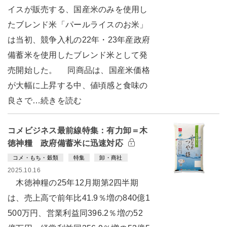
イスが販売する、国産米のみを使用し
たブレンド米「パールライスのお米」
は当初、競争入札の22年・23年産政府
備蓄米を使用したブレンド米として発
売開始した。 同商品は、国産米価格
が大幅に上昇する中、値頃感と食味の
良さで…続きを読む
コメビジネス最前線特集：有力卸＝木
徳神糧 政府備蓄米に迅速対応
コメ・もち・穀類
特集
卸・商社
2025.10.16
木徳神糧の25年12月期第2四半期
は、売上高で前年比41.9％増の840億1
500万円、営業利益同396.2％増の52