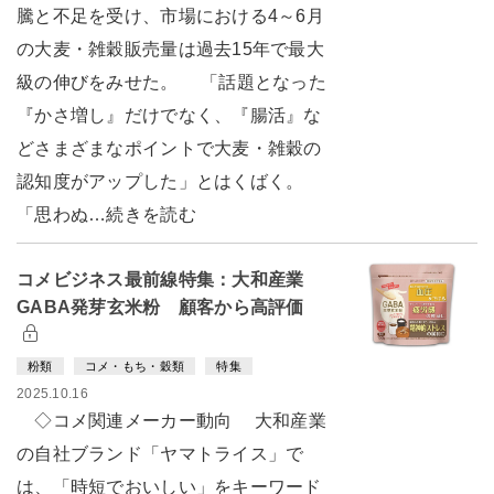
騰と不足を受け、市場における4～6月
の大麦・雑穀販売量は過去15年で最大
級の伸びをみせた。 「話題となった
『かさ増し』だけでなく、『腸活』な
どさまざまなポイントで大麦・雑穀の
認知度がアップした」とはくばく。
「思わぬ…続きを読む
コメビジネス最前線特集：大和産業
GABA発芽玄米粉 顧客から高評価
粉類
コメ・もち・穀類
特集
2025.10.16
◇コメ関連メーカー動向 大和産業
の自社ブランド「ヤマトライス」で
は、「時短でおいしい」をキーワード