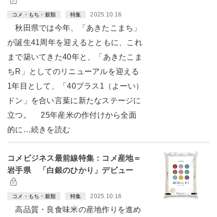
2025.10.16
コメ・もち・穀類
特集
秋田県では今年、「あきたこまち」
が誕生41周年を迎えるとともに、これ
まで築いてきた40年と、「あきたこま
ちR」としてのリニューアルを迎える
1年目として、「40プラス1（よーい）
ドン」を合い言葉に新たなステージに
立つ。 25年産米の作付けから全面
的に…続きを読む
コメビジネス最前線特集：コメ産地＝
岩手県 「白銀のひかり」デビュー
2025.10.16
コメ・もち・穀類
特集
高品質・良食味米の産地作りを進め