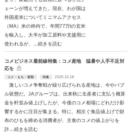
ェーンが増えてきた。現在、わが国は
外国産米についてミニマムアクセス
（MA）米の枠内で、年間77万tの玄米
を輸入し、大半が加工原料や支援用に
使われるが、…続きを読む
コメビジネス最前線特集：コメ産地 猛暑や人手不足対
応を
2025.10.16
コメ・もち・穀類
特集
激しいコメ争奪戦が繰り広げられる産地は、今やバブ
ル状態だ。JAグループは、出来秋に生産者に支払う概算
金を軒並み値上げしたが、今後のコメ相場にどれだけ影
響するかに注目が集まる。特に、相次ぐ食品値上げで財
布のひもを締める消費者が、主食のコメの値上がりを
許…続きを読む