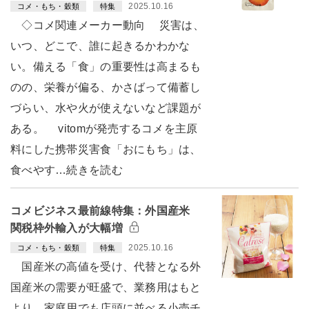
2025.10.16
コメ・もち・穀類
特集
◇コメ関連メーカー動向 災害は、
いつ、どこで、誰に起きるかわかな
い。備える「食」の重要性は高まるも
のの、栄養が偏る、かさばって備蓄し
づらい、水や火が使えないなど課題が
ある。 vitomが発売するコメを主原
料にした携帯災害食「おにもち」は、
食べやす…続きを読む
コメビジネス最前線特集：外国産米
関税枠外輸入が大幅増
2025.10.16
コメ・もち・穀類
特集
国産米の高値を受け、代替となる外
国産米の需要が旺盛で、業務用はもと
より、家庭用でも店頭に並べる小売チ