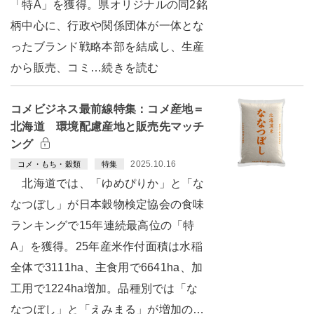
「特A」を獲得。県オリジナルの同2銘
柄中心に、行政や関係団体が一体とな
ったブランド戦略本部を結成し、生産
から販売、コミ…続きを読む
コメビジネス最前線特集：コメ産地＝
北海道 環境配慮産地と販売先マッチ
ング
2025.10.16
コメ・もち・穀類
特集
北海道では、「ゆめぴりか」と「な
なつぼし」が日本穀物検定協会の食味
ランキングで15年連続最高位の「特
A」を獲得。25年産米作付面積は水稲
全体で3111ha、主食用で6641ha、加
工用で1224ha増加。品種別では「な
なつぼし」と「えみまる」が増加の…