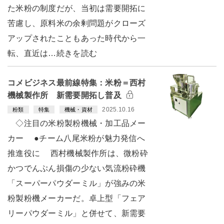
た米粉の制度だが、当初は需要開拓に
苦慮し、原料米の余剰問題がクローズ
アップされたこともあった時代から一
転、直近は…続きを読む
コメビジネス最前線特集：米粉＝西村
機械製作所 新需要開拓し普及
2025.10.16
粉類
特集
機械・資材
◇注目の米粉製粉機械・加工品メー
カー ●チーム八尾米粉が魅力発信へ
推進役に 西村機械製作所は、微粉砕
かつでんぷん損傷の少ない気流粉砕機
「スーパーパウダーミル」が強みの米
粉製粉機メーカーだ。卓上型「フェア
リーパウダーミル」と併せて、新需要