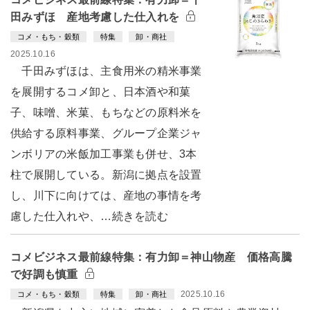
田みずほ 産地考慮した仕入れを
コメ・もち・穀類
特集
卸・商社
2025.10.16
千田みずほは、主食用米の精米事業
を展開するコメ卸と、日本酒や和菓
子、味噌、米菓、もちなどの原料米を
供給する原料事業、グループ企業ジャ
ンボリアの米飯加工事業も併せ、3本
柱で展開している。新潟に拠点を設置
し、川下に向けては、産地の事情を考
慮した仕入れや、…続きを読む
コメビジネス最前線特集：有力卸＝神山物産 価格高騰
で好調も慎重
2025.10.16
コメ・もち・穀類
特集
卸・商社