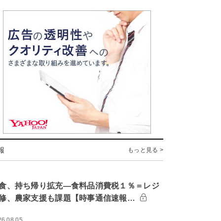
報
もっと見る >
食、持ち帰り拡充―食料品消費税１％＝レジ
修、農家支援も課題【時事通信速報…
26.08.05