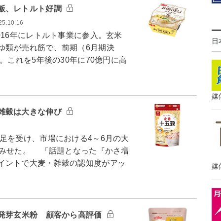
飯、レトルト好調
25.10.16
16年にレトルト事業に参入。玄米
日
ゆ類が売れ筋で、前期（6月期決
。これを5年後の30年に70億円に高
媒
雑穀は大きな伸び
を受け、市場における4～6月の大
をみせた。 「話題となった『かさ増
イントで大麦・雑穀の認知度がアッ
媒
A発芽玄米粉 顧客から高評価