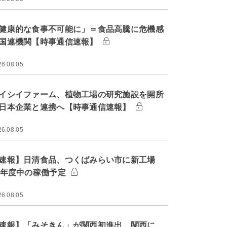
健康的な食事不可能に」＝食品高騰に危機感
国連機関【時事通信速報】
26.08.05
イシイファーム、植物工場の研究施設を開所
日本企業と連携へ【時事通信速報】
26.08.05
速報】日清食品、つくばみらい市に新工場
9年度中の稼働予定
26.08.05
速報】「みそきん」が関西初進出 関西に