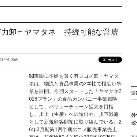
有力卸＝ヤマタネ 持続可能な営農
3014号 05面
関東圏に本拠を置く有力コメ卸・ヤマタ
ネは、物流と食品事業の2本柱で幅広い事
業を展開。今期スタートした「ヤマタネ2
速
028プラン」の食品カンパニー事業戦略
として、バリューチェーン拡大を目指
し、川上（生産）への進出や、川下戦略
外
として新規顧客開拓に取り組んでいる。2
改
6年3月期第1四半期のコメ販売事業売上
20