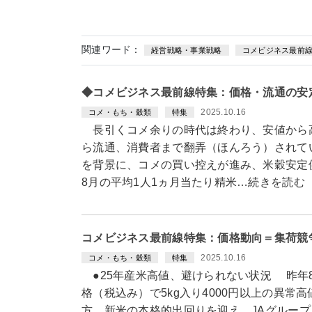
関連ワード：
経営戦略・事業戦略
コメビジネス最前
◆コメビジネス最前線特集：価格・流通の安
2025.10.16
コメ・もち・穀類
特集
長引くコメ余りの時代は終わり、安値から
ら流通、消費者まで翻弄（ほんろう）されている
を背景に、コメの買い控えが進み、米穀安定
8月の平均1人1ヵ月当たり精米…続きを読む
コメビジネス最前線特集：価格動向＝集荷競
2025.10.16
コメ・もち・穀類
特集
●25年産米高値、避けられない状況 昨年
格（税込み）で5kg入り4000円以上の異常
方、新米の本格的出回りを迎え、JAグルー