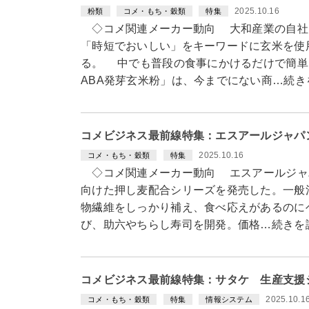
2025.10.16
粉類
コメ・もち・穀類
特集
◇コメ関連メーカー動向 大和産業の自社
「時短でおいしい」をキーワードに玄米を使
る。 中でも普段の食事にかけるだけで簡単
ABA発芽玄米粉」は、今までにない商…続き
コメビジネス最前線特集：エスアールジャパ
2025.10.16
コメ・もち・穀類
特集
◇コメ関連メーカー動向 エスアールジャパ
向けた押し麦配合シリーズを発売した。一般
物繊維をしっかり補え、食べ応えがあるのに
び、助六やちらし寿司を開発。価格…続きを
コメビジネス最前線特集：サタケ 生産支援シ
2025.10.1
コメ・もち・穀類
特集
情報システム