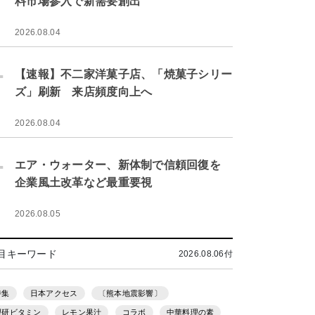
料市場参入で新需要創出
2026.08.04
.
【速報】不二家洋菓子店、「焼菓子シリー
ズ」刷新 来店頻度向上へ
2026.08.04
.
エア・ウォーター、新体制で信頼回復を
企業風土改革など最重要視
2026.08.05
目キーワード
2026.08.06付
特集
日本アクセス
〔熊本地震影響〕
理研ビタミン
レモン果汁
コラボ
中華料理の素