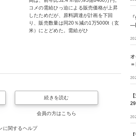
高は、前年比52.4％増の93億6400万円。
コメの需給ひっ迫による販売価格が上昇
したためだが、原料調達が計画を下回
「
り、販売数量は同20％減の1万5000t（玄
―
米）にとどめた。需給がひ
20
オ
＝
20
【
続きを読む
2
会員の方はこちら
20
ンに関するヘルプ
【