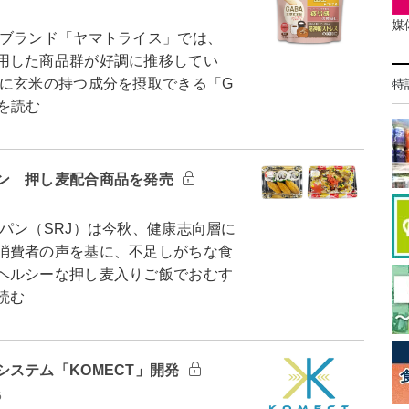
媒
ブランド「ヤマトライス」では、
用した商品群が好調に推移してい
に玄米の持つ成分を摂取できる「G
特
を読む
ン 押し麦配合商品を発売
ン（SRJ）は今秋、健康志向層に
消費者の声を基に、不足しがちな食
ヘルシーな押し麦入りご飯でおむす
読む
ステム「KOMECT」開発
6