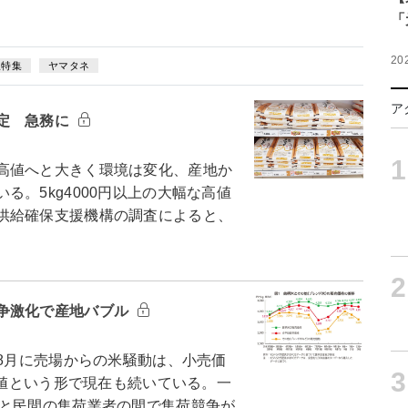
「
20
線特集
ヤマタネ
ア
定 急務に
1
高値へと大きく環境は変化、産地か
。5kg4000円以上の大幅な高値
供給確保支援機構の調査によると、
2
争激化で産地バブル
8月に売場からの米騒動は、小売価
3
高値という形で現在も続いている。一
プと民間の集荷業者の間で集荷競争が