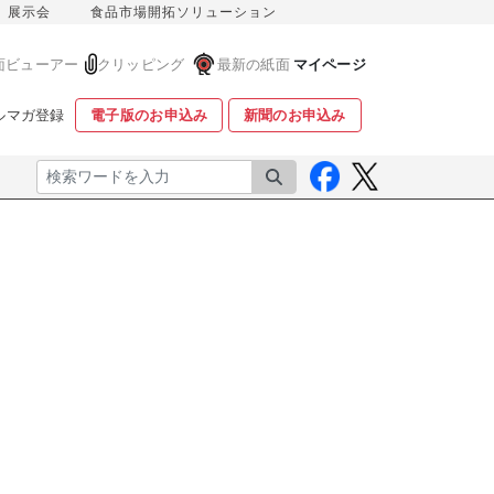
展示会
食品市場開拓ソリューション
面ビューアー
クリッピング
最新の紙面
マイページ
ルマガ登録
電子版のお申込み
新聞のお申込み
検索