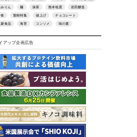
本みりん
麺
抹茶
熊本地震
岩田醸造
中食
製粉特集
値上げ
チョコレート
三菱食品
海苔
コンソメ
味の素
イアップ企画広告