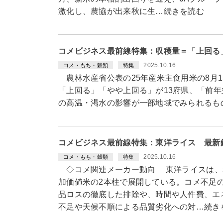
激化し、農協が出来秋に生…続きを読む
コメビジネス最前線特集：収穫量＝「上回る」
2025.10.16
コメ・もち・穀類
特集
農林水産省公表の25年産米主食用米の8月
「上回る」「やや上回る」が13府県、「前年
の高温・渇水の影響が一部地域でみられるも
コメビジネス最前線特集：東洋ライス 最新
2025.10.16
コメ・もち・穀類
特集
◇コメ関連メーカー動向 東洋ライスは、
加価値米の2本柱で展開している。コメ不足
品ロスの徹底した排除や、時間や人件費、エ
不足や天候不順による品質劣化への対…続き