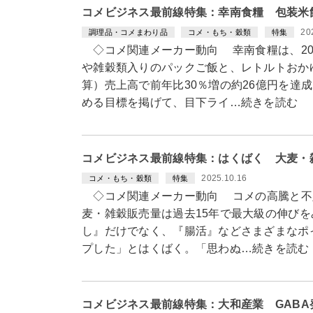
コメビジネス最前線特集：幸南食糧 包装米
20
調理品・コメまわり品
コメ・もち・穀類
特集
◇コメ関連メーカー動向 幸南食糧は、20
や雑穀類入りのパックご飯と、レトルトおか
算）売上高で前年比30％増の約26億円を達成
める目標を掲げて、目下ライ…続きを読む
コメビジネス最前線特集：はくばく 大麦・
2025.10.16
コメ・もち・穀類
特集
◇コメ関連メーカー動向 コメの高騰と不足
麦・雑穀販売量は過去15年で最大級の伸び
し』だけでなく、『腸活』などさまざまなポ
プした」とはくばく。「思わぬ…続きを読む
コメビジネス最前線特集：大和産業 GAB