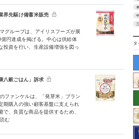
業界先駆け備蓄米販売
マグループは、アイリスフーズが展
00億円達成を掲げる。中心は供給体
タ
な投資を行い、生産設備増強を図っ
康八穀ごはん」訴求
のファンケルは、「発芽米」ブラン
定期購入の強い顧客基盤に支えられ
避で、良質な商品を提供するため、
読む