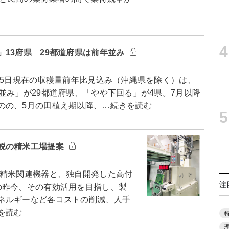
4
13府県 29都道府県は前年並み
15日現在の収穫量前年比見込み（沖縄県を除く）は、
並み」が29都道府県、「やや下回る」が4県。7月以降
のの、5月の田植え期以降、…続きを読む
5
鋭の精米工場提案
精米関連機器と、独自開発した高付
注
の昨今、その有効活用を目指し、製
ネルギーなど各コストの削減、人手
を読む