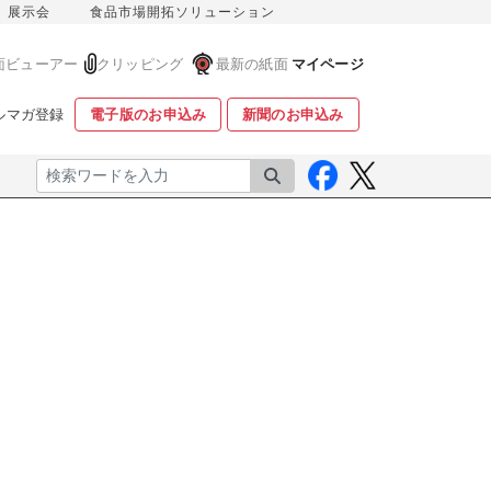
展示会
食品市場開拓ソリューション
面ビューアー
クリッピング
最新の紙面
マイページ
ルマガ登録
電子版のお申込み
新聞のお申込み
検索