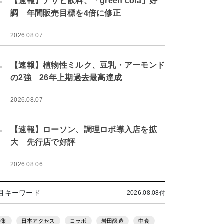
【速報】アサヒ飲料、「green cola」好
調 年間販売目標を4倍に修正
2026.08.07
.
【速報】植物性ミルク、豆乳・アーモンド
の2強 26年上期過去最高達成
2026.08.07
.
【速報】ローソン、調理ロボ導入店を拡
大 先行店で好評
2026.08.06
目キーワード
2026.08.08付
特集
日本アクセス
コラボ
岩田醸造
中食