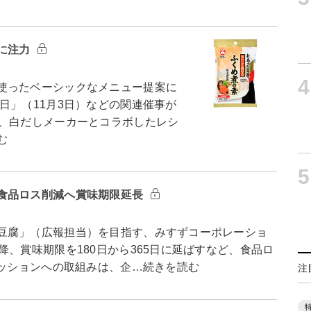
に注力
4
使ったベーシックなメニュー提案に
日」（11月3日）などの関連催事が
て、白だしメーカーとコラボしたレシ
む
5
食品ロス削減へ賞味期限延長
豆腐」（広報担当）を目指す、みすずコーポレーショ
降、賞味期限を180日から365日に延ばすなど、食品ロ
ミッションへの取組みは、企…続きを読む
注