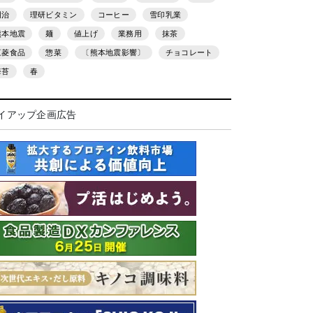
明治
理研ビタミン
コーヒー
雪印乳業
熊本地震
麺
値上げ
業務用
抹茶
三菱食品
惣菜
〔熊本地震影響〕
チョコレート
海苔
春
イアップ企画広告