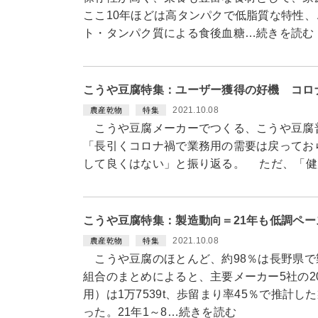
ここ10年ほどは高タンパクで低脂質な特性
ト・タンパク質による食後血糖…続きを読む
こうや豆腐特集：ユーザー獲得の好機 コロ
2021.10.08
農産乾物
特集
こうや豆腐メーカーでつくる、こうや豆腐
「長引くコロナ禍で業務用の需要は戻ってお
して良くはない」と振り返る。 ただ、「健
こうや豆腐特集：製造動向＝21年も低調ペ
2021.10.08
農産乾物
特集
こうや豆腐のほとんど、約98％は長野県で
組合のまとめによると、主要メーカー5社の2
用）は1万7539t、歩留まり率45％で推計した
った。21年1～8…続きを読む