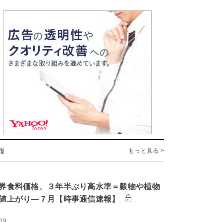
報
もっと見る >
界食料価格、３年半ぶり高水準＝穀物や植物
値上がり―７月【時事通信速報】
:19