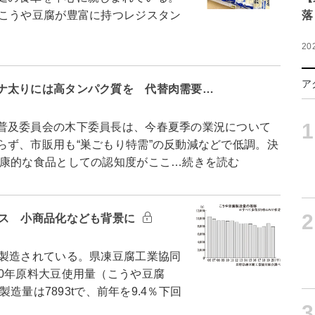
、こうや豆腐が豊富に持つレジスタン
落
20
ア
ナ太りには高タンパク質を 代替肉需要…
1
普及委員会の木下委員長は、今春夏季の業況について
らず、市販用も“巣ごもり特需”の反動減などで低調。決
康的な食品としての認知度がここ…続きを読む
2
ース 小商品化なども背景に
製造されている。県凍豆腐工業協同
0年原料大豆使用量（こうや豆腐
製造量は7893tで、前年を9.4％下回
3