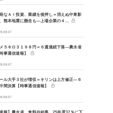
発なＡＩ投資、業績を後押し＝消えぬ中東影
、熊本地震に懸念も―上場企業の４…
26.08.07
メ５キロ３１９８円＝６週連続下落―農水省
時事通信速報】
26.08.07
ール大手３社が増収＝キリンは上方修正―６
中間決算【時事通信速報】
26.08.07
速報】農水省、食料自給率 25年度37％に下