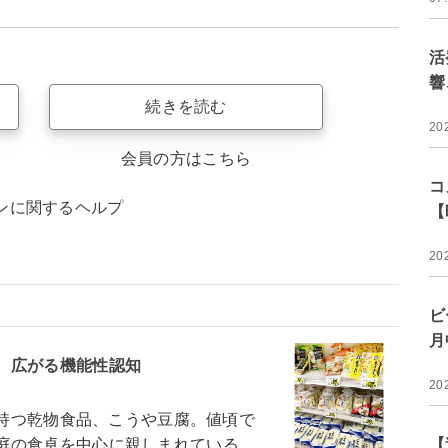
活
響
続きを読む
20
会員の方はこちら
コ
ンに関するヘルプ
【
20
ビ
月
 広がる機能性認知
20
を持つ乾物食品、こうや豆腐。値頃で
庭の食卓を中心に親しまれている。
【