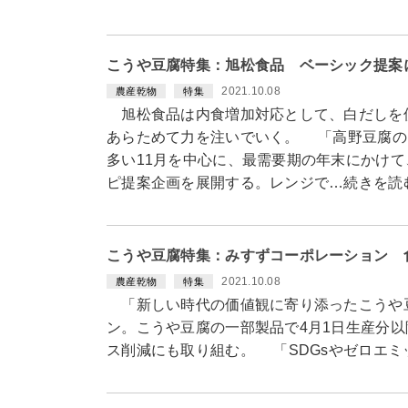
こうや豆腐特集：旭松食品 ベーシック提案
2021.10.08
農産乾物
特集
旭松食品は内食増加対応として、白だしを
あらためて力を注いでいく。 「高野豆腐の
多い11月を中心に、最需要期の年末にかけ
ピ提案企画を展開する。レンジで…続きを読
こうや豆腐特集：みすずコーポレーション 
2021.10.08
農産乾物
特集
「新しい時代の価値観に寄り添ったこうや
ン。こうや豆腐の一部製品で4月1日生産分以
ス削減にも取り組む。 「SDGsやゼロエ